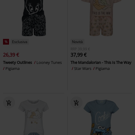
%
Esclusiva
Novità
RRP
39,99 €
26,39 €
37,99 €
Tweety Outlines
Looney Tunes
The Mandalorian - This Is The Way
Pigiama
Star Wars
Pigiama