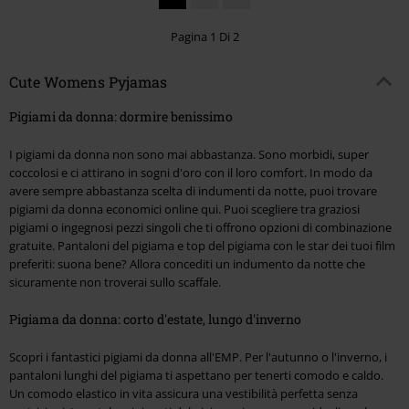
Pagina 1 Di 2
Cute Womens Pyjamas
Pigiami da donna: dormire benissimo
I pigiami da donna non sono mai abbastanza. Sono morbidi, super
coccolosi e ci attirano in sogni d'oro con il loro comfort. In modo da
avere sempre abbastanza scelta di indumenti da notte, puoi trovare
pigiami da donna economici online qui. Puoi scegliere tra graziosi
pigiami o ingegnosi pezzi singoli che ti offrono opzioni di combinazione
gratuite. Pantaloni del pigiama e top del pigiama con le star dei tuoi film
preferiti: suona bene? Allora concediti un indumento da notte che
sicuramente non troverai sullo scaffale.
Pigiama da donna: corto d'estate, lungo d'inverno
Scopri i fantastici pigiami da donna all'EMP. Per l'autunno o l'inverno, i
pantaloni lunghi del pigiama ti aspettano per tenerti comodo e caldo.
Un comodo elastico in vita assicura una vestibilità perfetta senza