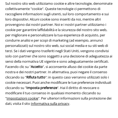
Sul nostro sito web utilizziamo cookie e altre tecnologie, denominate
collettivamente "cookie". Queste tecnologie ci permettono di
Il materiale migliore per il tuo pigiama è il puro cotone. È considerato
raccogliere informazioni sugli utenti, sul loro comportamento e sui
particolarmente delicato sulla pelle e traspirante. Inoltre, si suda meno
loro dispositivi. Alcuni cookie sono inseriti da noi, mentre altri
nel cotone rispetto ad altri materiali, il che garantisce il clima perfetto.
provengono dai nostri partner. Noi e i nostri partner utilizziamo i
Ma la
seta
è anche particolarmente delicata sulla pelle come fibra
cookie per garantire laffidabilità e la sicurezza del nostro sito web,
naturale. Soprattutto in estate, il tessuto confortevole offre un
per migliorare e personalizzare la tua esperienza di acquisto, per
piacevole raffreddamento. In inverno, invece, sono adatti pigiami caldi
condurre analisi e per scopi di marketing (ad esempio, annunci
in spugna o flanella.
personalizzati) sul nostro sito web, sui social media e su siti web di
terzi. Se i dati vengono trasferiti negli Stati Uniti, vengono condivisi
Con quale frequenza è necessario cambiare il pigiama?
solo con partner che sono soggetti a una decisione di adeguatezza ai
sensi della normativa UE vigente e sono adeguatamente certificati.
Dipende interamente dal tuo benessere personale. Se sudi di più di
Facendo clic su "
Accetto
", si acconsente alluso dei cookie da parte
notte, dovresti cambiare il pigiama al massimo dopo tre giorni. Il sudore
nostra e dei nostri partner. In alternativa, puoi negare il consenso
provoca l'accumulo di batteri nel materiale, che possono puzzare
cliccando su "
Rifiuta tutto
": in questo caso verranno utilizzati solo i
rapidamente. Idealmente, dovresti anche avere almeno un cambio di
cookie necessari. Puoi anche modificare le tue preferenze individuali
pigiama mentre l'altro è in lavatrice.
cliccando su "
Imposta preferenze
". Hai il diritto di revocare o
modificare il tuo consenso in qualsiasi momento cliccando su
Ordina fantastici pigiami da donna su EMP
"
Impostazioni cookie
". Per ulteriori informazioni sulla protezione dei
Vuoi acquistare pigiami da donna a buon mercato? Allora
dati, visita il sito
Informativa sulla privacy
.
regalati i nostri modelli con stampe divertenti che ispirano. I
pigiami Disney risvegliano il bambino che è in te e ti catapultano