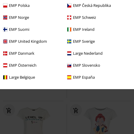
EMP Polska
EMP Česká Republika
EMP Norge
EMP Schweiz
EMP Suomi
EMP Ireland
EMP United Kingdom
EMP Sverige
Novità
-34%
Esclusiva
EMP Danmark
Large Nederland
RRP
Da
39,90 €
37,99 €
25,99 €
Da
EMP Österreich
EMP Slovensko
Dogpool - I got that dog in me
Hello Kitty and Friends - Kuromi
Deadpool
Pigiama
Hello Kitty
Pigiama
Large Belgique
EMP España