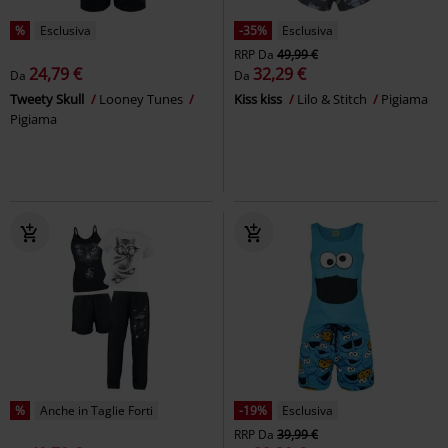
%
Esclusiva
-35%
Esclusiva
RRP
Da
49,99 €
24,79 €
32,29 €
Da
Da
Tweety Skull
Looney Tunes
Kiss kiss
Lilo & Stitch
Pigiama
Pigiama
%
Anche in Taglie Forti
-19%
Esclusiva
RRP
Da
39,99 €