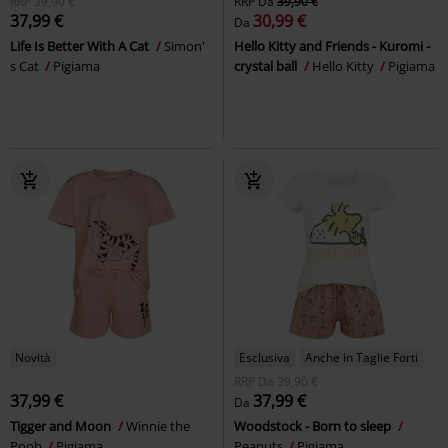
RRP
39,90 €
RRP
Da
39,90 €
37,99 €
30,99 €
Da
Life Is Better With A Cat
Simon'
Hello Kitty and Friends - Kuromi -
s Cat
Pigiama
crystal ball
Hello Kitty
Pigiama
Novità
Esclusiva
Anche in Taglie Forti
RRP
Da
39,90 €
37,99 €
37,99 €
Da
Tigger and Moon
Winnie the
Woodstock - Born to sleep
Pooh
Pigiama
Peanuts
Pigiama