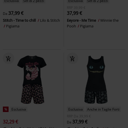
Esclusiva
Set di 2 pezzi
Esclusiva
Set di 2 pezzi
RRP
39,99 €
37,99 €
37,99 €
Da
Stitch - Time to chill
Lilo & Stitch
Eeyore - Me Time
Winnie the
Pigiama
Pooh
Pigiama
%
Esclusiva
Esclusiva
Anche in Taglie Forti
RRP
Da
39,99 €
32,29 €
37,99 €
Da