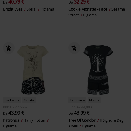
40,79 €
32,29 €
Da
Da
Bright Eyes
Spiral
Pigiama
Cookie Monster - Face
Sesame
Street
Pigiama
Esclusiva
Novità
Esclusiva
Novità
RRP
Da
44,99 €
RRP
Da
44,99 €
43,99 €
43,99 €
Da
Da
Patronus
Harry Potter
Tree Of Gondor
Il Signore Degli
Pigiama
Anelli
Pigiama