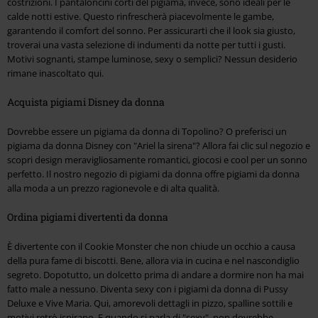
costrizioni. I pantaloncini corti del pigiama, invece, sono ideali per le
calde notti estive. Questo rinfrescherà piacevolmente le gambe,
garantendo il comfort del sonno. Per assicurarti che il look sia giusto,
troverai una vasta selezione di indumenti da notte per tutti i gusti.
Motivi sognanti, stampe luminose, sexy o semplici? Nessun desiderio
rimane inascoltato qui.
Acquista pigiami Disney da donna
Dovrebbe essere un pigiama da donna di Topolino? O preferisci un
pigiama da donna Disney con "Ariel la sirena"? Allora fai clic sul negozio e
scopri design meravigliosamente romantici, giocosi e cool per un sonno
perfetto. Il nostro negozio di pigiami da donna offre pigiami da donna
alla moda a un prezzo ragionevole e di alta qualità.
Ordina pigiami divertenti da donna
È divertente con il Cookie Monster che non chiude un occhio a causa
della pura fame di biscotti. Bene, allora via in cucina e nel nascondiglio
segreto. Dopotutto, un dolcetto prima di andare a dormire non ha mai
fatto male a nessuno. Diventa sexy con i pigiami da donna di Pussy
Deluxe e Vive Maria. Qui, amorevoli dettagli in pizzo, spalline sottili e
motivi retrò ispirano. E quando si parla di "sexy", non dovrebbe