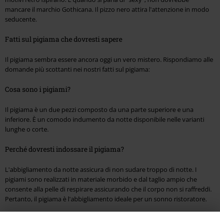
mancare il marchio Gothicana. Il pizzo nero attira l'attenzione in modo
seducente.
Fatti sul pigiama che dovresti sapere
Il pigiama sembra essere ancora oggi un vero mistero. Rispondiamo alle
domande più scottanti nei nostri fatti sul pigiama:
Cosa sono i pigiami?
Il pigiama è un due pezzi composto da una parte superiore e una
inferiore. È un comodo indumento da notte disponibile nelle varianti
lunghe o corte.
Perché dovresti indossare il pigiama?
L'abbigliamento da notte assicura di non sudare troppo di notte. I
pigiami sono realizzati in materiale morbido e dal taglio ampio che
consente alla pelle di respirare assicurando che il corpo non si raffreddi.
Pertanto, il pigiama è l'abbigliamento ideale per un sonno ristoratore.
Di che materiale dovrebbe essere fatto il pigiama?