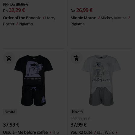
RRP
Da
39,99 €
32,29 €
26,99 €
Da
Da
Order of the Phoenix
Harry
Minnie Mouse
Mickey Mouse
Potter
Pigiama
Pigiama
Novità
Novità
RRP
39,99 €
37,99 €
37,99 €
Ursula - Me before coffee
The
You R2 Cute
Star Wars