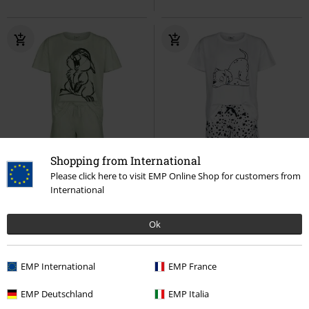
Shopping from International
Novità
Novità
Please click here to visit EMP Online Shop for customers from
International
37,99 €
37,99 €
Thumper Sketch
Bambi
Spots
La Carica dei 101
Pigiama
Pigiama
Ok
EMP International
EMP France
EMP Deutschland
EMP Italia