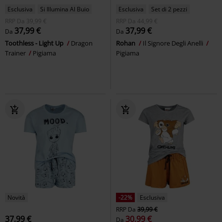
Esclusiva
Si Illumina Al Buio
Esclusiva
Set di 2 pezzi
RRP
Da
39,99 €
RRP
Da
44,99 €
37,99 €
37,99 €
Da
Da
Toothless - Light Up
Dragon
Rohan
Il Signore Degli Anelli
Trainer
Pigiama
Pigiama
Novità
-22%
Esclusiva
RRP
Da
39,99 €
37,99 €
30,99 €
Da