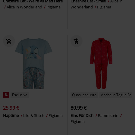
Cheshire Cat - We're All Mad Here
Cheshire Cat - Smile
Alice in
Alice in Wonderland
Pigiama
Wonderland
Pigiama
%
Esclusiva
Quasi esaurito
Anche in Taglie Forti
25,99 €
80,99 €
Naptime
Lilo & Stitch
Pigiama
Eins Für Dich
Rammstein
Pigiama