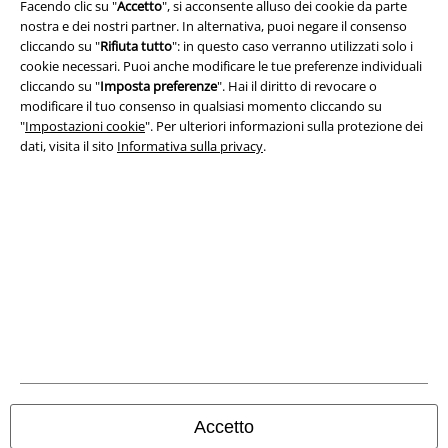
Redazione
Facendo clic su "
Accetto
", si acconsente alluso dei cookie da parte
nostra e dei nostri partner. In alternativa, puoi negare il consenso
cliccando su "
Rifiuta tutto
": in questo caso verranno utilizzati solo i
Legge sulla Privacy
cookie necessari. Puoi anche modificare le tue preferenze individuali
cliccando su "
Imposta preferenze
". Hai il diritto di revocare o
Smaltimento rifiuti e protezione dell’ambiente
modificare il tuo consenso in qualsiasi momento cliccando su
"
Impostazioni cookie
". Per ulteriori informazioni sulla protezione dei
Dichiarazione di Conformità
dati, visita il sito
Informativa sulla privacy
.
Informazioni sull'accessibilità
Impostazioni cookie
Esercita Recesso
I prezzi sono IVA compresa. Spese di
trasporto escluse
© 1986-2026 EMP Mailorder Italia S.r.l.
Accetto