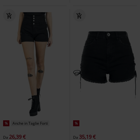
%
Anche in Taglie Forti
%
26,39 €
35,19 €
Da
Da