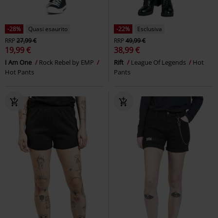
-28%
Quasi esaurito
-22%
Esclusiva
RRP
27,99 €
RRP
49,99 €
19,99 €
38,99 €
I Am One
Rock Rebel by EMP
Rift
League Of Legends
Hot
Hot Pants
Pants