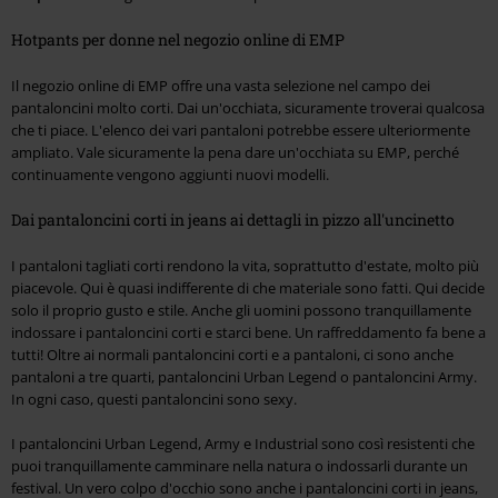
Hotpants per donne nel negozio online di EMP
Il negozio online di EMP offre una vasta selezione nel campo dei
pantaloncini molto corti. Dai un'occhiata, sicuramente troverai qualcosa
che ti piace. L'elenco dei vari pantaloni potrebbe essere ulteriormente
ampliato. Vale sicuramente la pena dare un'occhiata su EMP, perché
continuamente vengono aggiunti nuovi modelli.
Dai pantaloncini corti in jeans ai dettagli in pizzo all'uncinetto
I pantaloni tagliati corti rendono la vita, soprattutto d'estate, molto più
piacevole. Qui è quasi indifferente di che materiale sono fatti. Qui decide
solo il proprio gusto e stile. Anche gli uomini possono tranquillamente
indossare i pantaloncini corti e starci bene. Un raffreddamento fa bene a
tutti! Oltre ai normali pantaloncini corti e a pantaloni, ci sono anche
pantaloni a tre quarti, pantaloncini Urban Legend o pantaloncini Army.
In ogni caso, questi pantaloncini sono sexy.
I pantaloncini Urban Legend, Army e Industrial sono così resistenti che
puoi tranquillamente camminare nella natura o indossarli durante un
festival. Un vero colpo d'occhio sono anche i pantaloncini corti in jeans,