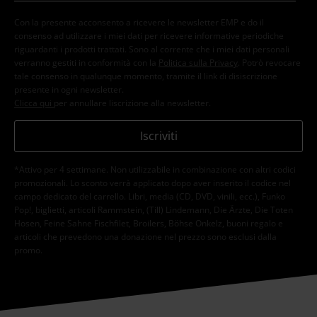
Con la presente acconsento a ricevere le newsletter EMP e do il
consenso ad utilizzare i miei dati per ricevere informative periodiche
riguardanti i prodotti trattati. Sono al corrente che i miei dati personali
verranno gestiti in conformità con la
Politica sulla Privacy
. Potrò revocare
tale consenso in qualunque momento, tramite il link di disiscrizione
presente in ogni newsletter.
Clicca qui
per annullare liscrizione alla newsletter.
Iscriviti
*Attivo per 4 settimane. Non utilizzabile in combinazione con altri codici
promozionali. Lo sconto verrà applicato dopo aver inserito il codice nel
campo dedicato del carrello. Libri, media (CD, DVD, vinili, ecc.), Funko
Pop!, biglietti, articoli Rammstein, (Till) Lindemann, Die Ärzte, Die Toten
Hosen, Feine Sahne Fischfilet, Broilers, Böhse Onkelz, buoni regalo e
articoli che prevedono una donazione nel prezzo sono esclusi dalla
promo.