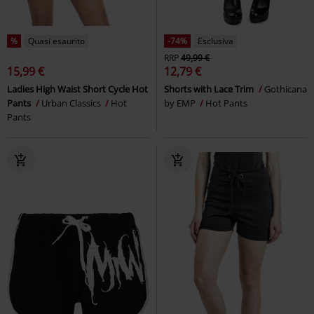
%
Quasi esaurito
-74%
Esclusiva
RRP
49,99 €
15,99 €
12,79 €
Ladies High Waist Short Cycle Hot
Shorts with Lace Trim
Gothicana
Pants
Urban Classics
Hot
by EMP
Hot Pants
Pants