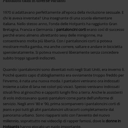
Pantaloni caldi in diverse varianti
1970 si adattavano perfettamente all'epoca della rivoluzione sessuale. E
chi le aveva inventate? Una insegnante di una scuola elementare
italiana. Nello stesso anno, l'onda delle Hotpants ha raggiunto Gran
Bretagna, Francia e Germania. I
pantaloncini corti
erano così di successo
perché erano almeno altrettanto sexy delle minigonne, ma
consentivano molta più libertà. Con i pantaloncini corti si poteva
mostrare molta gamba, ma anche correre, saltare e andare in bicicletta
spensieratamente. Si poteva muoversi liberamente senza concedere
subito troppi sguardi indiscreti.
Quando i pantaloncini sono diventati noti negli Stati Uniti, era inverno lì.
Poiché questo capo d'abbigliamento era ovviamente troppo freddo per
l'inverno, è nata una nuova moda. I pantaloni venivano ora indossati
insieme a calze di lana nei colori più vivaci. Spesso venivano indossati
stivali fino al ginocchio e cappotti lunghi fino a terra. Anche le assistenti
di volo indossavano questi pantaloni come parte dell'uniforme di
servizio. Negli anni '80 e '90, prima scomparvero i pantaloncini corti di
jeans e poi tutti gli altri pantaloncini ultracorti completamente dal
panorama urbano. Sono riapparsi solo con l'avvento del nuovo
millennio, soprattutto nei videoclip di rapper famosi, dove le
donne in
Hotpants
hanno giocato un ruolo importante.