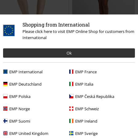
Shopping from International
Please click here to visit EMP Online Shop for customers from
International
-68%
Esclusiva
%
Quasi esaurito
Ok
RRP
49,99 €
15,99 €
15,99 €
Kairi's Keyblade
Kingdom
Ladies' Cycling Shorts
Urban
EMP International
EMP France
Hearts
Hot Pants
Classics
Hot Pants
EMP Deutschland
EMP Italia
EMP Polska
EMP Česká Republika
EMP Norge
EMP Schweiz
EMP Suomi
EMP Ireland
EMP United Kingdom
EMP Sverige