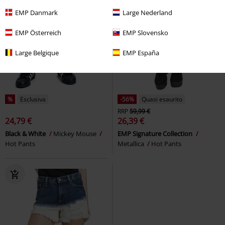
EMP Danmark
Large Nederland
EMP Österreich
EMP Slovensko
Large Belgique
EMP España
%
Esclusiva
-56%
Quasi esaurito
RRP
59,99 €
24,79 €
26,39 €
Black & White
Mickey Mouse
EMP Signature Collection
Hot Pants
Metallica
Hot Pants