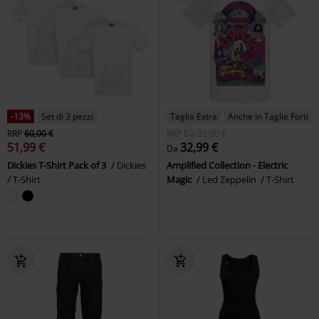
-13%
Set di 3 pezzi
Taglia Extra
Anche in Taglie Forti
RRP
60,00 €
RRP
Da
35,00 €
51,99 €
32,99 €
Da
Dickies T-Shirt Pack of 3
Dickies
Amplified Collection - Electric
T-Shirt
Magic
Led Zeppelin
T-Shirt