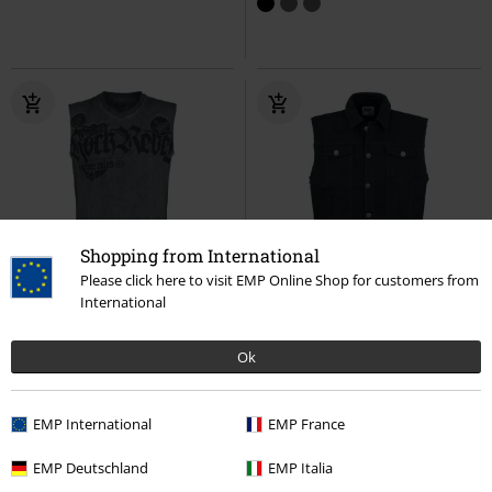
Shopping from International
Please click here to visit EMP Online Shop for customers from
-33%
Quasi esaurito
-16%
Esclusiva
International
RRP
Da
29,99 €
RRP
Da
44,99 €
19,99 €
37,39 €
Da
Da
Ok
Grey Tank Top with Wash and
Life Of An Easy Rider
Black
Print
Rock Rebel by EMP
Premium by EMP
Gilet
Canotta
EMP International
EMP France
EMP Deutschland
EMP Italia