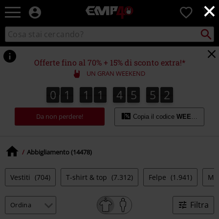
×
EMP
0
-
Musica,
Cerca
Cerca
Punto
Film,
nel
di
Serie
catalogo
ritiro
TV
Offerte fino al 70% + 15% di sconto extra!*
&
UN GRAN WEEKEND
Videogame
merch
0
1
1
1
4
5
5
1
0
1
1
1
4
5
5
0
2
0
1
-
Abbigliamento
Da non perdere!
Alternativo
Copia il codice
WEEKEND
Abbigliamento (14478)
Vestiti
(704)
T-shirt & top
(7.312)
Felpe
(1.941)
Mag
Filtra