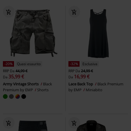
-20%
Quasi esaurito
-32%
Esclusiva
RRP
Da
44,99 €
RRP
Da
24,99 €
35,99 €
16,99 €
Da
Da
Army Vintage Shorts
Black
Lace Back Top
Black Premium
Premium by EMP
Shorts
by EMP
Miniabito