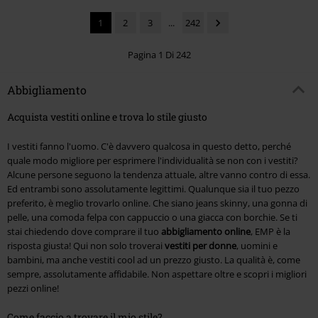
1
2
3
...
242
Pagina 1 Di 242
Abbigliamento
Acquista vestiti online e trova lo stile giusto
I vestiti fanno l'uomo. C'è davvero qualcosa in questo detto, perché
quale modo migliore per esprimere l'individualità se non con i vestiti?
Alcune persone seguono la tendenza attuale, altre vanno contro di essa.
Ed entrambi sono assolutamente legittimi. Qualunque sia il tuo pezzo
preferito, è meglio trovarlo online. Che siano jeans skinny, una gonna di
pelle, una comoda felpa con cappuccio o una giacca con borchie. Se ti
stai chiedendo dove comprare il tuo
abbigliamento online
, EMP è la
risposta giusta! Qui non solo troverai
vestiti per donne
, uomini e
bambini, ma anche vestiti cool ad un prezzo giusto. La qualità è, come
sempre, assolutamente affidabile. Non aspettare oltre e scopri i migliori
pezzi online!
Come faccio a trovare il mio stile?