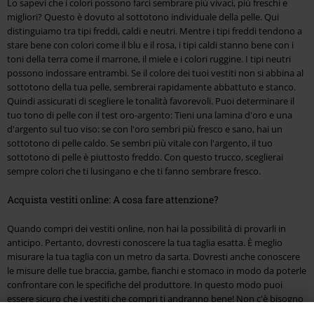
Lo sapevi che i colori possono farci sembrare più vivaci, più freschi e
migliori? Questo è dovuto al sottotono individuale della pelle. Qui
distinguiamo tra tipi freddi, caldi e neutri. Mentre i tipi freddi tendono a
stare bene con colori come il blu e il rosa, i tipi caldi stanno bene con i
toni della terra come il marrone, il miele e i colori ruggine. I tipi neutri
possono indossare entrambi. Se il colore dei tuoi vestiti non si abbina al
sottotono della tua pelle, sembrerai rapidamente abbattuto e stanco.
Quindi assicurati di scegliere le tonalità favorevoli. Puoi determinare il
tuo tono di pelle con il test oro-argento: Tieni una lamina d'oro e una
d'argento sul tuo viso: se con l'oro sembri più fresco e sano, hai un
sottotono di pelle caldo. Se sembri più vitale con l'argento, il tuo
sottotono di pelle è piuttosto freddo. Con questo trucco, sceglierai
sempre colori che ti lusingano e che ti fanno sembrare fresco.
Acquista vestiti online: A cosa fare attenzione?
Quando compri dei vestiti online, non hai la possibilità di provarli in
anticipo. Pertanto, dovresti conoscere la tua taglia esatta. È meglio
misurare la tua taglia con un metro da sarta. Dovresti anche conoscere
le misure delle tue braccia, gambe, fianchi e stomaco in modo da poterle
confrontare con le specifiche del produttore. In questo modo puoi
essere sicuro che i vestiti che compri ti andranno bene! Non c'è bisogno
di essere in un negozio per comprare dei bei vestiti. È sufficiente