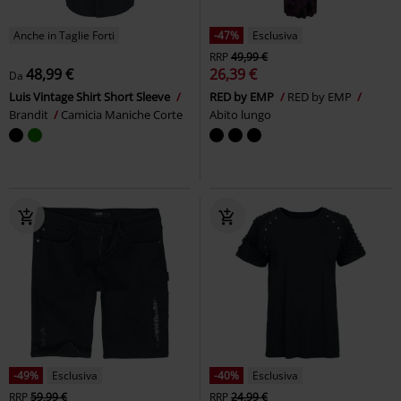
Anche in Taglie Forti
-47%
Esclusiva
RRP
49,99 €
48,99 €
26,39 €
Da
Luis Vintage Shirt Short Sleeve
RED by EMP
RED by EMP
Brandit
Camicia Maniche Corte
Abito lungo
-49%
Esclusiva
-40%
Esclusiva
RRP
59,99 €
RRP
24,99 €