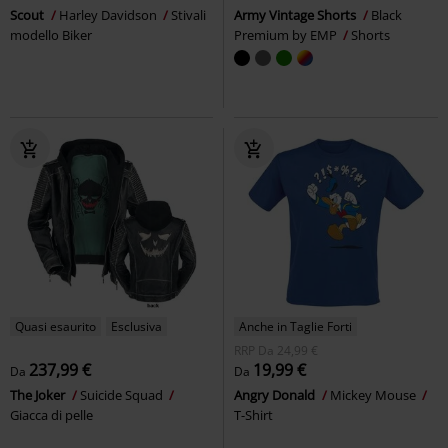
Scout
Harley Davidson
Stivali
Army Vintage Shorts
Black
modello Biker
Premium by EMP
Shorts
Quasi esaurito
Esclusiva
Anche in Taglie Forti
RRP
Da
24,99 €
237,99 €
19,99 €
Da
Da
The Joker
Suicide Squad
Angry Donald
Mickey Mouse
Giacca di pelle
T-Shirt