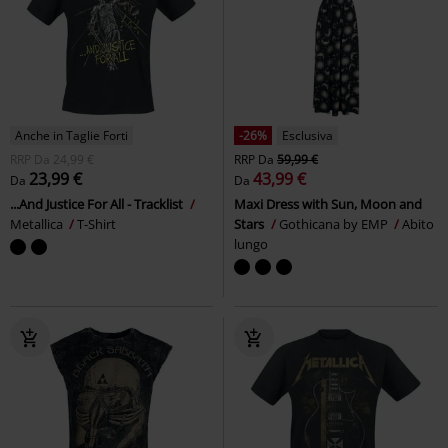
Anche in Taglie Forti
-26%
Esclusiva
RRP
Da
24,99 €
RRP
Da
59,99 €
23,99 €
43,99 €
Da
Da
...And Justice For All - Tracklist
Maxi Dress with Sun, Moon and
Metallica
T-Shirt
Stars
Gothicana by EMP
Abito
lungo