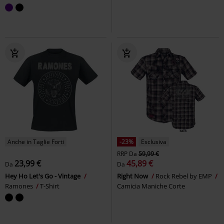
Anche in Taglie Forti
-23%
Esclusiva
RRP
Da
59,99 €
23,99 €
45,89 €
Da
Da
Hey Ho Let's Go - Vintage
Right Now
Rock Rebel by EMP
Ramones
T-Shirt
Camicia Maniche Corte