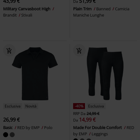
43,99 €
51,99 €
Da
Military Canvasboot High
Plain Trim
Banned
Camicia
Brandit
Stivali
Maniche Lunghe
Esclusiva
Novità
-40%
Esclusiva
RRP
Da
24,99 €
26,99 €
14,99 €
Da
Basic
RED by EMP
Polo
Made For Double Comfort
RED
by EMP
Leggings