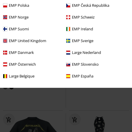
EMP Polska
EMP Česká Republika
EMP Norge
EMP Schweiz
EMP Suomi
EMP Ireland
EMP United Kingdom
EMP Sverige
EMP Danmark
Large Nederland
Esclusiva
Novità
-49%
Esclusiva
EMP Österreich
EMP Slovensko
RRP
59,99 €
26,99 €
30,39 €
Large Belgique
EMP España
Basic
RED by EMP
Polo
Free Spirit Shorts
Rock Rebel by
EMP
Shorts