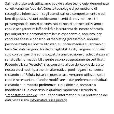
Sul nostro sito web utilizziamo cookie e altre tecnologie, denominate
conoscere le tue misure e prestare attenzione alle informazioni sulle
collettivamente "cookie". Queste tecnologie ci permettono di
taglie del produttore.
raccogliere informazioni sugli utenti, sul loro comportamento e sui
loro dispositivi. Alcuni cookie sono inseriti da noi, mentre altri
Posso comprare vestiti in conto vendita?
provengono dai nostri partner. Noi e i nostri partner utilizziamo i
cookie per garantire laffidabilità e la sicurezza del nostro sito web,
Se vuoi comprare vestiti in conto vendita, è possibile su EMP. Scegli i
per migliorare e personalizzare la tua esperienza di acquisto, per
tuoi articoli preferiti nel negozio online di moda e fatteli consegnare a
condurre analisi e per scopi di marketing (ad esempio, annunci
casa tua velocemente. Puoi pagare con diversi metodi di pagamento. A
personalizzati) sul nostro sito web, sui social media e su siti web di
seconda del metodo di pagamento che scegli, puoi comprare i tuoi
terzi. Se i dati vengono trasferiti negli Stati Uniti, vengono condivisi
vestiti online in conto vendita.
solo con partner che sono soggetti a una decisione di adeguatezza ai
sensi della normativa UE vigente e sono adeguatamente certificati.
Acquistare vestiti online? Alla EMP, ovviamente!
Facendo clic su "
Accetto
", si acconsente alluso dei cookie da parte
nostra e dei nostri partner. In alternativa, puoi negare il consenso
Vuoi ordinare dei vestiti che siano divertenti, di ottima qualità e che
cliccando su "
Rifiuta tutto
": in questo caso verranno utilizzati solo i
sembrino cool? Allora dovresti fare shopping di vestiti all'EMP. Marchi
cookie necessari. Puoi anche modificare le tue preferenze individuali
come
Noisy May, Gothicana, Urban Classics o Band Mode
sono solo
cliccando su "
Imposta preferenze
". Hai il diritto di revocare o
alcuni esempi di ciò che puoi trovare nel negozio di moda online.
modificare il tuo consenso in qualsiasi momento cliccando su
L'assortimento spazia dall'intimo, come gli accoglienti
calzini
e i boxer,
"
Impostazioni cookie
". Per ulteriori informazioni sulla protezione dei
alle
giacche
resistenti alle intemperie che ti terranno bello caldo anche
dati, visita il sito
Informativa sulla privacy
.
nelle più profonde raffiche di neve. Scopri magliette, pullover e top con
slogan spiritosi, loghi di band o stampe fantasiose. All'EMP troverai
tutto ciò che puoi immaginare: Qui, i ragazzi dei Rammstein e dei