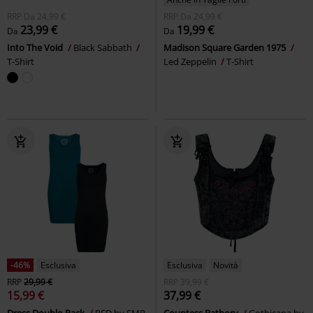
RRP
Da
24,99 €
RRP
Da
24,99 €
23,99 €
19,99 €
Da
Da
Into The Void
Black Sabbath
Madison Square Garden 1975
T-Shirt
Led Zeppelin
T-Shirt
-46%
Esclusiva
Esclusiva
Novità
RRP
29,99 €
RRP
39,99 €
15,99 €
37,99 €
Dress Double-Pack
RED by EMP
Countess Bathory
Gothicana by