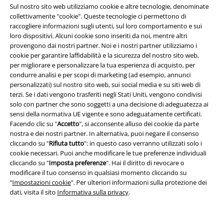
puoi acquistare a buon mercato da noi.
Sul nostro sito web utilizziamo cookie e altre tecnologie, denominate
collettivamente "cookie". Queste tecnologie ci permettono di
Abbigliamento da casa economico per uomo
raccogliere informazioni sugli utenti, sul loro comportamento e sui
loro dispositivi. Alcuni cookie sono inseriti da noi, mentre altri
L'abbigliamento da casa è l'ideale quando la tua casa diventa di nuovo
provengono dai nostri partner. Noi e i nostri partner utilizziamo i
accogliente o piccole commissioni ti portano fuori dalla porta d'ingresso.
cookie per garantire laffidabilità e la sicurezza del nostro sito web,
E se stai ancora cercando l'outfit giusto, è meglio fare clic direttamente
per migliorare e personalizzare la tua esperienza di acquisto, per
sui nostri saldi loungewear. Ti aspettano vestiti scontati: è così che lo
condurre analisi e per scopi di marketing (ad esempio, annunci
shopping loungewar è divertente! I pantaloni della tuta con molti motivi
personalizzati) sul nostro sito web, sui social media e su siti web di
alla moda e un'ampia selezione di top portano anche l'abbigliamento da
terzi. Se i dati vengono trasferiti negli Stati Uniti, vengono condivisi
casa da uomo nel tuo guardaroba.
solo con partner che sono soggetti a una decisione di adeguatezza ai
sensi della normativa UE vigente e sono adeguatamente certificati.
Loungewear elegante da donna
Facendo clic su "
Accetto
", si acconsente alluso dei cookie da parte
nostra e dei nostri partner. In alternativa, puoi negare il consenso
Gli articoli da casa possono essere casual, l'abbigliamento da casa può
cliccando su "
Rifiuta tutto
": in questo caso verranno utilizzati solo i
essere comodo... Ma il loungewear può anche essere elegante. Il look
cookie necessari. Puoi anche modificare le tue preferenze individuali
viene creato molto più velocemente di quanto pensi, perché non
cliccando su "
Imposta preferenze
". Hai il diritto di revocare o
appena i pantaloni della tuta sono abbinati a un blazer chic, il tuo
modificare il tuo consenso in qualsiasi momento cliccando su
abbigliamento da casa diventa un outfit da lavoro di tipo diverso. Gli
"
Impostazioni cookie
". Per ulteriori informazioni sulla protezione dei
accenti chic, con i quali puoi sentirti a tuo agio molto rapidamente grazie
dati, visita il sito
Informativa sulla privacy
.
ai componenti sciolti, non sono un problema con l'abbigliamento da
casa di EMP.