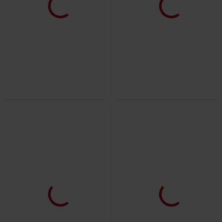
-19%
Esclusiva
-26%
Esclusiva
RRP
Da
34,99 €
RRP
Da
37,99 €
28,04 €
28,04 €
Da
Da
Built For Comfort
Gothicana by
Lace Cardigan
Gothicana by
EMP
Leggings
EMP
Cardigan
-32%
Esclusiva
-32%
Esclusiva
RRP
Da
24,99 €
RRP
Da
24,99 €