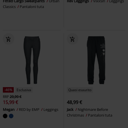
Fitted Cargo Sweatpants
Urban
Rev Leggings
Vixxsin
Leggings
Classics
Pantaloni tuta
-46%
Esclusiva
Quasi esaurito
RRP
29,99 €
15,99 €
48,99 €
Megan
RED by EMP
Leggings
Jack
Nightmare Before
Christmas
Pantaloni tuta