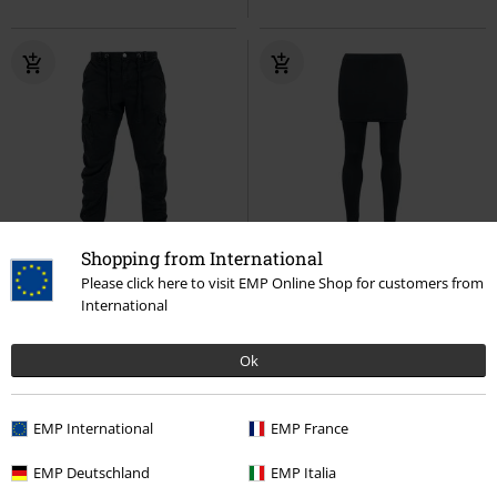
Shopping from International
Anche in Taglie Forti
Esclusiva
Anche in Taglie Forti
Please click here to visit EMP Online Shop for customers from
International
53,99 €
32,99 €
Da
Da
Cargo Jogging Pants
Urban
Leggings/Skirt Vicenza
Outer
Classics
Pantaloni modello
Vision
Leggings
Ok
cargo
+1
EMP International
EMP France
EMP Deutschland
EMP Italia