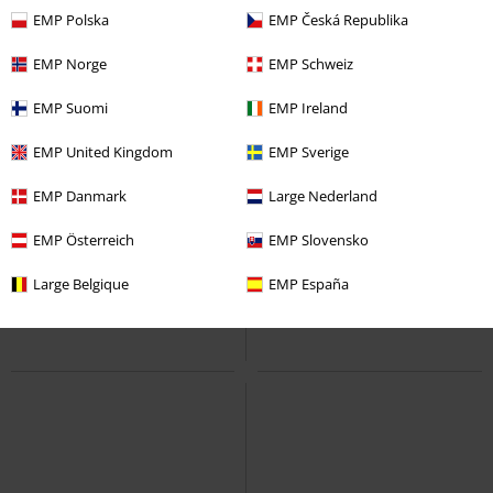
EMP Polska
EMP Česká Republika
EMP Norge
EMP Schweiz
EMP Suomi
EMP Ireland
EMP United Kingdom
EMP Sverige
-32%
Esclusiva
-39%
Esclusiva
EMP Danmark
Large Nederland
RRP
Da
24,99 €
RRP
Da
27,99 €
16,99 €
16,99 €
Da
Da
EMP Österreich
EMP Slovensko
Black Leggings with Celtic-Style
Built For Comfort
Black
Print
Black Premium by EMP
Premium by EMP
Leggings
Large Belgique
EMP España
Leggings