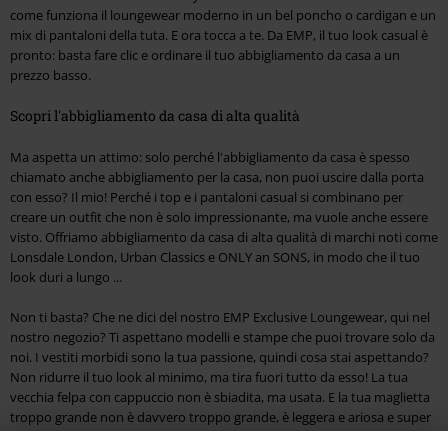
come funziona il loungewear moderno in un bel poncho o cardigan e un
mix di pantaloni della tuta. E ora tocca a te. Da EMP, il tuo look casual è
pronto: basta fare clic e ordinare il tuo abbigliamento da casa a un
prezzo basso.
Scopri l'abbigliamento da casa di alta qualità
Ma aspetta un attimo: solo perché l'abbigliamento da casa è spesso
chiamato anche abbigliamento per la casa, non puoi uscire dalla porta
con esso? Il mio! Perché i top e i pantaloni casual si combinano per
creare un outfit che non è solo impressionante, ma vuole anche essere
visto. Offriamo abbigliamento da casa di alta qualità di marchi noti come
Lonsdale London, Urban Classics e ONLY an SONS, in modo che il tuo
look duri a lungo ...
Non ti basta? Che ne dici del nostro EMP Exclusive Loungewear, qui nel
nostro negozio? Ti aspettano modelli e stampe che puoi trovare solo da
noi. I vestiti morbidi sono la tua passione, quindi cosa stai aspettando?
Non ridurre il tuo look al minimo, ma tira fuori tutto da esso! La tua
vecchia felpa con cappuccio non è sbiadita, ma usata. E la tua maglietta
troppo grande non è davvero troppo grande, è leggera e ariosa e super
comoda. Abbigliamento da casa taglie forti e molto altro ancora che