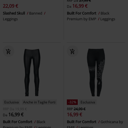
RRP
Da
27,99 €
22,09 €
16,99 €
Da
Slashed Skull
Banned
Built For Comfort
Black
Leggings
Premium by EMP
Leggings
Esclusiva
Anche in Taglie Forti
-32%
Esclusiva
RRP
Da
19,99 €
RRP
24,99 €
16,99 €
16,99 €
Da
Built For Comfort
Black
Built For Comfort
Gothicana by
Premium by EMP
Leggings
EMP
Leggings