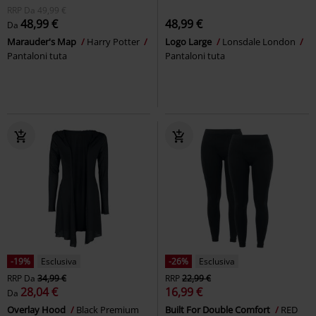
RRP
Da
49,99 €
48,99 €
48,99 €
Da
Marauder's Map
Harry Potter
Logo Large
Lonsdale London
Pantaloni tuta
Pantaloni tuta
-19%
Esclusiva
-26%
Esclusiva
RRP
Da
34,99 €
RRP
22,99 €
28,04 €
16,99 €
Da
Overlay Hood
Black Premium
Built For Double Comfort
RED