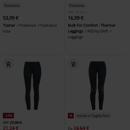
Esclusiva
Esclusiva
RRP
19,99 €
53,99 €
16,99 €
Trainer
Pokémon
Pantaloni
Built For Comfort - Thermal
tuta
Leggings
RED by EMP
Leggings
-24%
%
Anche in Taglie Forti
RRP
27,99 €
21,24 €
24,64 €
Da