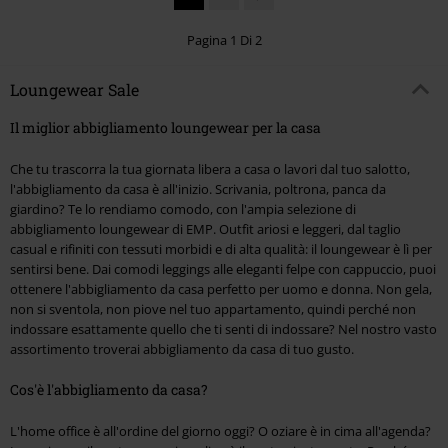
Pagina 1 Di 2
Loungewear Sale
Il miglior abbigliamento loungewear per la casa
Che tu trascorra la tua giornata libera a casa o lavori dal tuo salotto,
l'abbigliamento da casa è all'inizio. Scrivania, poltrona, panca da
giardino? Te lo rendiamo comodo, con l'ampia selezione di
abbigliamento loungewear di EMP. Outfit ariosi e leggeri, dal taglio
casual e rifiniti con tessuti morbidi e di alta qualità: il loungewear è lì per
sentirsi bene. Dai comodi leggings alle eleganti felpe con cappuccio, puoi
ottenere l'abbigliamento da casa perfetto per uomo e donna. Non gela,
non si sventola, non piove nel tuo appartamento, quindi perché non
indossare esattamente quello che ti senti di indossare? Nel nostro vasto
assortimento troverai abbigliamento da casa di tuo gusto.
Cos'è l'abbigliamento da casa?
L'home office è all'ordine del giorno oggi? O oziare è in cima all'agenda?