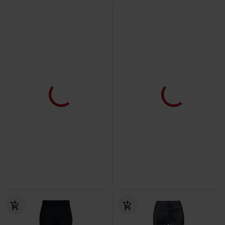
-45%
Esclusiva
RRP
Da
24,99 €
13,59 €
48,99 €
Da
Red Camo Leggings with Side
Wansford
Lonsdale London
Pockets
Rock Rebel by EMP
Pantaloni tuta
Leggings
+1