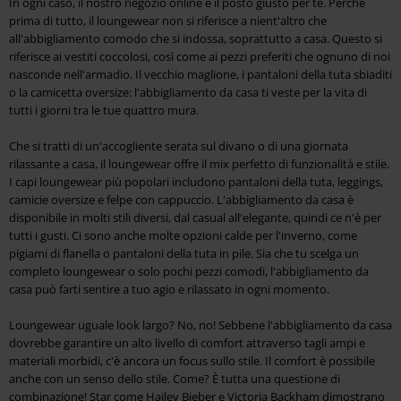
In ogni caso, il nostro negozio online è il posto giusto per te. Perché
prima di tutto, il loungewear non si riferisce a nient'altro che
all'abbigliamento comodo che si indossa, soprattutto a casa. Questo si
riferisce ai vestiti coccolosi, così come ai pezzi preferiti che ognuno di noi
nasconde nell'armadio. Il vecchio maglione, i pantaloni della tuta sbiaditi
o la camicetta oversize: l'abbigliamento da casa ti veste per la vita di
tutti i giorni tra le tue quattro mura.
Che si tratti di un'accogliente serata sul divano o di una giornata
rilassante a casa, il loungewear offre il mix perfetto di funzionalità e stile.
I capi loungewear più popolari includono pantaloni della tuta, leggings,
camicie oversize e felpe con cappuccio. L'abbigliamento da casa è
disponibile in molti stili diversi, dal casual all'elegante, quindi ce n'è per
tutti i gusti. Ci sono anche molte opzioni calde per l'inverno, come
pigiami di flanella o pantaloni della tuta in pile. Sia che tu scelga un
completo loungewear o solo pochi pezzi comodi, l'abbigliamento da
casa può farti sentire a tuo agio e rilassato in ogni momento.
Loungewear uguale look largo? No, no! Sebbene l'abbigliamento da casa
dovrebbe garantire un alto livello di comfort attraverso tagli ampi e
materiali morbidi, c'è ancora un focus sullo stile. Il comfort è possibile
anche con un senso dello stile. Come? È tutta una questione di
combinazione! Star come Hailey Bieber e Victoria Backham dimostrano