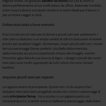
negozio online. Un grazioso
zainetto da donna
con Lilo & Stitch si
abbina perfettamente al tuo outfit estivo da ufficio. Materiale morbido,
colori vivaci e diversi scomparti rendono lo zaino ideale per il lavoro o
per un breve viaggio in città.
Ordina mini zaini a buon mercato
Puoi trovare piccoli zaini per le donne e piccoli zaini per adolescenti. I
mini zaini si adattano a un'ampia varietà di stili e ti assicurano di essere
pronto per qualsiasi viaggio. Ad esempio, scopri piccoli zaini con i motivi
dei tuoi personaggi Disney preferiti. Una Bella Addormentata
addormentata sta ancora aspettando il bacio del risveglio, mentre
Pinocchio agita felice le sue braccia di legno. I disegni colorati dei nostri
mini zaini sono molto apprezzati da tutti coloro che sono rimasti
bambini.
Acquista piccoli zaini per ragazze
Le ragazze amano le principesse. Quindi non c'è da stupirsi che i
simpatici mini zaini siano progettati anche con i nomi o i personaggi di
varie
principesse Disney
. Vai a scuola o a un pigiama party con
Cenerentola e Co. e sentiti come un bellissimo personaggio delle fiabe!