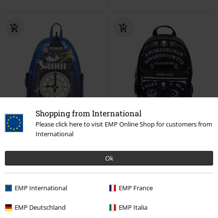
Shopping from International
Quasi esaurito
Novità
Please click here to visit EMP Online Shop for customers from
International
91,99 €
57,99 €
Loungefly - Glow Clock
Peter
Spirit Board Backpack
Nemesis
Pan
Mini zaino
Now
Mini zaino
Ok
EMP International
EMP France
EMP Deutschland
EMP Italia