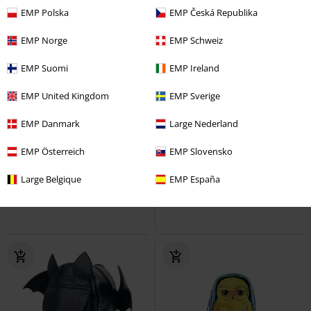
EMP Polska
EMP Česká Republika
EMP Norge
EMP Schweiz
EMP Suomi
EMP Ireland
EMP United Kingdom
EMP Sverige
%
Quasi esaurito
Novità
EMP Danmark
Large Nederland
68,99 €
97,99 €
EMP Österreich
EMP Slovensko
Frieren Cosplay
Frieren
Mini
Loungefly - Lilo & Stitch
Lilo &
zaino
Stitch
Mini zaino
Large Belgique
EMP España