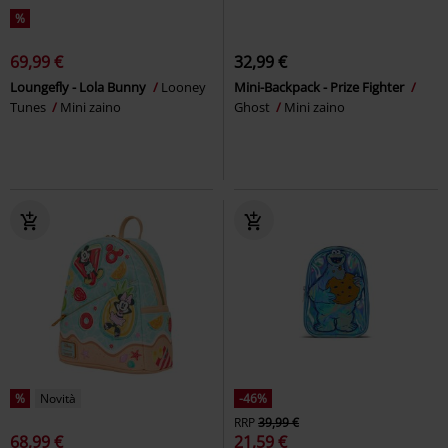
%
69,99 €
32,99 €
Loungefly - Lola Bunny
Looney
Mini-Backpack - Prize Fighter
Tunes
Mini zaino
Ghost
Mini zaino
%
Novità
-46%
RRP
39,99 €
68,99 €
21,59 €