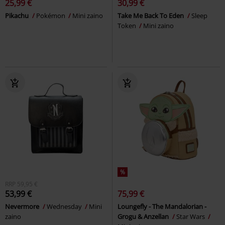
25,99 €
30,99 €
Pikachu
Pokémon
Mini zaino
Take Me Back To Eden
Sleep
Token
Mini zaino
%
RRP
59,95 €
53,99 €
75,99 €
Nevermore
Wednesday
Mini
Loungefly - The Mandalorian -
zaino
Grogu & Anzellan
Star Wars