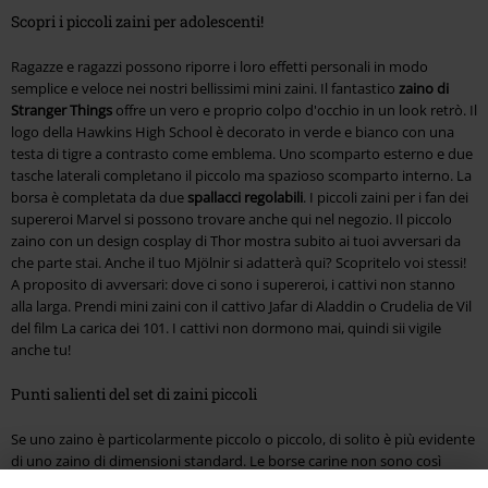
Scopri i piccoli zaini per adolescenti!
Ragazze e ragazzi possono riporre i loro effetti personali in modo
semplice e veloce nei nostri bellissimi mini zaini. Il fantastico
zaino di
Stranger Things
offre un vero e proprio colpo d'occhio in un look retrò. Il
logo della Hawkins High School è decorato in verde e bianco con una
testa di tigre a contrasto come emblema. Uno scomparto esterno e due
tasche laterali completano il piccolo ma spazioso scomparto interno. La
borsa è completata da due
spallacci regolabili
. I piccoli zaini per i fan dei
supereroi Marvel si possono trovare anche qui nel negozio. Il piccolo
zaino con un design cosplay di Thor mostra subito ai tuoi avversari da
che parte stai. Anche il tuo Mjölnir si adatterà qui? Scopritelo voi stessi!
A proposito di avversari: dove ci sono i supereroi, i cattivi non stanno
alla larga. Prendi mini zaini con il cattivo Jafar di Aladdin o Crudelia de Vil
del film La carica dei 101. I cattivi non dormono mai, quindi sii vigile
anche tu!
Punti salienti del set di zaini piccoli
Se uno zaino è particolarmente piccolo o piccolo, di solito è più evidente
di uno zaino di dimensioni standard. Le borse carine non sono così
comuni nella vita di tutti i giorni. Ecco perché i mini zaini sono la scelta