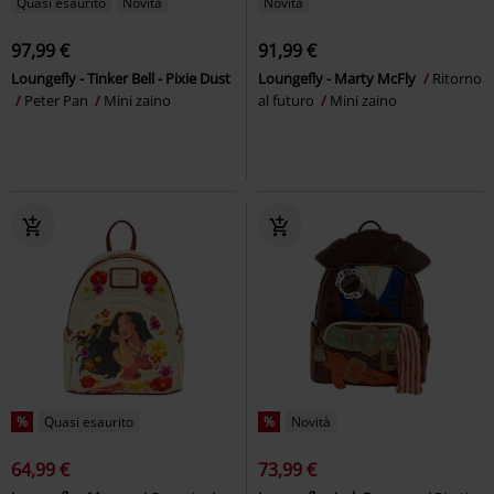
Quasi esaurito
Novità
Novità
97,99 €
91,99 €
Loungefly - Tinker Bell - Pixie Dust
Loungefly - Marty McFly
Ritorno
Peter Pan
Mini zaino
al futuro
Mini zaino
%
Quasi esaurito
%
Novità
64,99 €
73,99 €