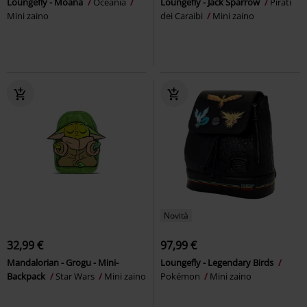
Loungefly - Moana
Oceania
Loungefly - Jack Sparrow
Pirati
Mini zaino
dei Caraibi
Mini zaino
Novità
32,99 €
97,99 €
Mandalorian - Grogu - Mini-
Loungefly - Legendary Birds
Backpack
Star Wars
Mini zaino
Pokémon
Mini zaino