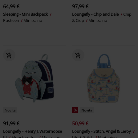
64,99 €
97,99 €
Sleeping - Mini Backpack
Loungefly - Chip and Dale
Chip
Pusheen
Mini zaino
& Ciop
Mini zaino
Novità
%
Novità
91,99 €
50,99 €
Loungefly - Henry J. Waternoose
Loungefly - Stitch, Angel & Leroy
III
Monsters, Inc.
Mini zaino
Lilo & Stitch
Mini zaino