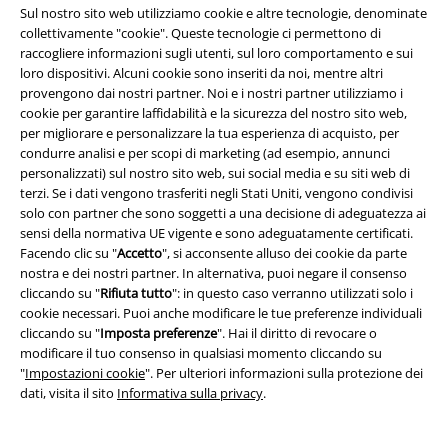
Sul nostro sito web utilizziamo cookie e altre tecnologie, denominate
giusta per te se vuoi distinguerti. A volte le pratiche borse sono
collettivamente "cookie". Queste tecnologie ci permettono di
progettate come un orologio da tasca, a volte penzolano dalla schiena
raccogliere informazioni sugli utenti, sul loro comportamento e sui
come una tasca gialla di Titti. Visita subito il negozio online economico di
loro dispositivi. Alcuni cookie sono inseriti da noi, mentre altri
mini zaini e offri più varietà!
provengono dai nostri partner. Noi e i nostri partner utilizziamo i
cookie per garantire laffidabilità e la sicurezza del nostro sito web,
15%
per migliorare e personalizzare la tua esperienza di acquisto, per
Newsletter
condurre analisi e per scopi di marketing (ad esempio, annunci
di sconto
personalizzati) sul nostro sito web, sui social media e su siti web di
Iscriviti ora e ricevi un buono sconto del 15%!
terzi. Se i dati vengono trasferiti negli Stati Uniti, vengono condivisi
Altro
solo con partner che sono soggetti a una decisione di adeguatezza ai
sensi della normativa UE vigente e sono adeguatamente certificati.
Facendo clic su "
Accetto
", si acconsente alluso dei cookie da parte
nostra e dei nostri partner. In alternativa, puoi negare il consenso
cliccando su "
Rifiuta tutto
": in questo caso verranno utilizzati solo i
Con la presente acconsento a ricevere le newsletter EMP e do il
cookie necessari. Puoi anche modificare le tue preferenze individuali
consenso ad utilizzare i miei dati per ricevere informative periodiche
cliccando su "
Imposta preferenze
". Hai il diritto di revocare o
riguardanti i prodotti trattati. Sono al corrente che i miei dati personali
modificare il tuo consenso in qualsiasi momento cliccando su
verranno gestiti in conformità con la
Politica sulla Privacy
. Potrò revocare
"
Impostazioni cookie
". Per ulteriori informazioni sulla protezione dei
tale consenso in qualunque momento, tramite il link di disiscrizione
dati, visita il sito
Informativa sulla privacy
.
presente in ogni newsletter.
Clicca qui
per annullare liscrizione alla newsletter.