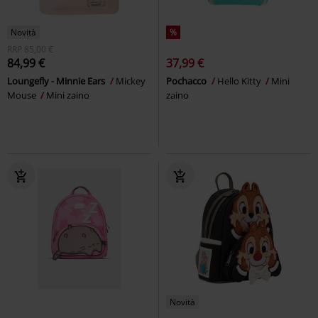
Novità
%
RRP
85,00 €
84,99 €
37,99 €
Loungefly - Minnie Ears
Mickey
Pochacco
Hello Kitty
Mini
Mouse
Mini zaino
zaino
Novità