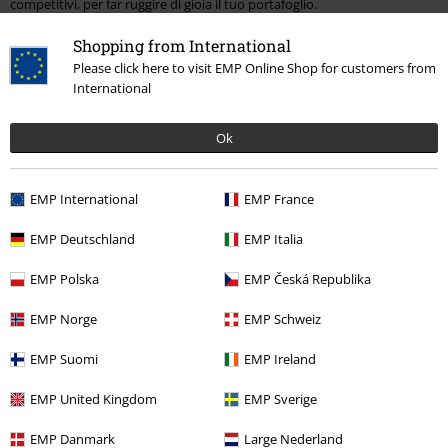
competitivi, per far ruggire di gioia il tuo portafoglio.
Comodità preistorica:
Ordina online con pochi clic e ricevi i tuoi prodotti
Shopping from International
comodamente a casa.
Please click here to visit EMP Online Shop for customers from
International
Servizio clienti da dinosauri:
Il nostro team è sempre pronto a ruggire in
tuo aiuto e rispondere a ogni tua domanda.
Ok
Non aspettare, libera il dinosauro che è in te e ruggisci di gioia con il
merchandising ufficiale degli Heavysaurus!
EMP International
EMP France
15%
EMP Deutschland
EMP Italia
Newsletter
di sconto
EMP Polska
EMP Česká Republika
Iscriviti ora e ricevi un buono sconto del 15%!
Altro
EMP Norge
EMP Schweiz
EMP Suomi
EMP Ireland
EMP United Kingdom
EMP Sverige
Con la presente acconsento a ricevere le newsletter EMP e do il
consenso ad utilizzare i miei dati per ricevere informative periodiche
EMP Danmark
Large Nederland