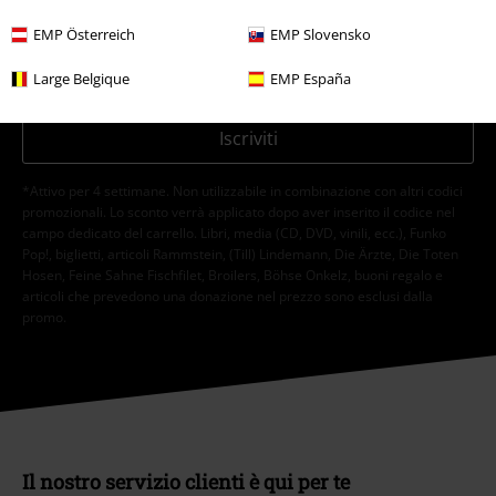
riguardanti i prodotti trattati. Sono al corrente che i miei dati personali
verranno gestiti in conformità con la
Politica sulla Privacy
. Potrò revocare
EMP Österreich
EMP Slovensko
tale consenso in qualunque momento, tramite il link di disiscrizione
presente in ogni newsletter.
Large Belgique
EMP España
Clicca qui
per annullare liscrizione alla newsletter.
Iscriviti
*Attivo per 4 settimane. Non utilizzabile in combinazione con altri codici
promozionali. Lo sconto verrà applicato dopo aver inserito il codice nel
campo dedicato del carrello. Libri, media (CD, DVD, vinili, ecc.), Funko
Pop!, biglietti, articoli Rammstein, (Till) Lindemann, Die Ärzte, Die Toten
Hosen, Feine Sahne Fischfilet, Broilers, Böhse Onkelz, buoni regalo e
articoli che prevedono una donazione nel prezzo sono esclusi dalla
promo.
Il nostro servizio clienti è qui per te