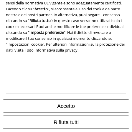
sensi della normativa UE vigente e sono adeguatamente certificati.
Smaltimento rifiuti e protezione dell’ambiente
Facendo clic su "
Accetto
", si acconsente alluso dei cookie da parte
nostra e dei nostri partner. In alternativa, puoi negare il consenso
cliccando su "
Rifiuta tutto
": in questo caso verranno utilizzati solo i
Dichiarazione di Conformità
cookie necessari. Puoi anche modificare le tue preferenze individuali
cliccando su "
Imposta preferenze
". Hai il diritto di revocare o
Informazioni sull'accessibilità
modificare il tuo consenso in qualsiasi momento cliccando su
"
Impostazioni cookie
". Per ulteriori informazioni sulla protezione dei
Impostazioni cookie
dati, visita il sito
Informativa sulla privacy
.
Esercita Recesso
I prezzi sono IVA compresa. Spese di
trasporto escluse
© 1986-2026 EMP Mailorder Italia S.r.l.
Accetto
Gli altri shop EMP nel mondo
Rifiuta tutti
EMP International