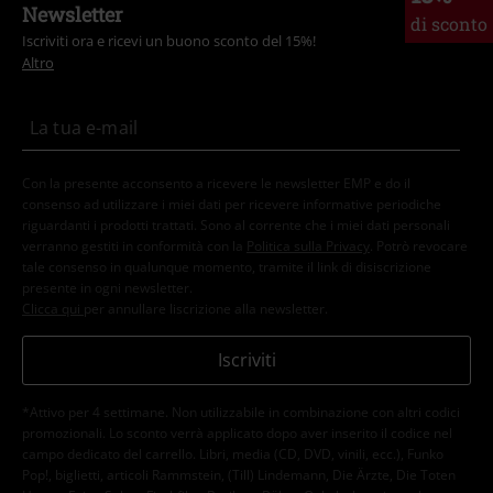
Newsletter
di sconto
Iscriviti ora e ricevi un buono sconto del 15%!
Altro
Con la presente acconsento a ricevere le newsletter EMP e do il
consenso ad utilizzare i miei dati per ricevere informative periodiche
riguardanti i prodotti trattati. Sono al corrente che i miei dati personali
verranno gestiti in conformità con la
Politica sulla Privacy
. Potrò revocare
tale consenso in qualunque momento, tramite il link di disiscrizione
presente in ogni newsletter.
Clicca qui
per annullare liscrizione alla newsletter.
Iscriviti
*Attivo per 4 settimane. Non utilizzabile in combinazione con altri codici
promozionali. Lo sconto verrà applicato dopo aver inserito il codice nel
campo dedicato del carrello. Libri, media (CD, DVD, vinili, ecc.), Funko
Pop!, biglietti, articoli Rammstein, (Till) Lindemann, Die Ärzte, Die Toten