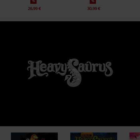
%
%
26,99 €
30,99 €