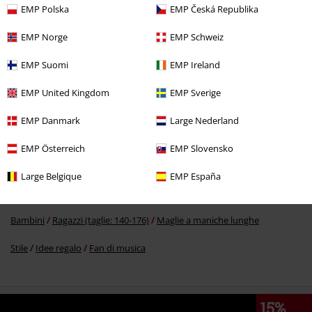
EMP Polska
EMP Česká Republika
EMP Norge
EMP Schweiz
EMP Suomi
EMP Ireland
EMP United Kingdom
EMP Sverige
Altre Categorie. Altre Scelte.
EMP Danmark
Large Nederland
Bambini
Baby (fino alla taglia 92)
EMP Österreich
EMP Slovensko
Bambini
Kids e Bimbi
Maglie a maniche lunghe
Large Belgique
EMP España
Bambini
Bimbi (taglie: 98-134)
Maglie a maniche lunghe
Bambini
Ragazzi (taglie: 140-176)
Maglie a maniche lunghe
Stile
Idee regalo
Fan di musica
15%