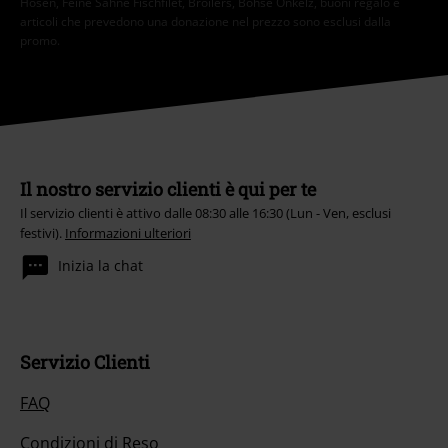
Hosen, Feine Sahne Fischfilet, Broilers, Böhse Onkelz, buoni regalo e
articoli che prevedono una donazione nel prezzo sono esclusi dalla
promo.
Il nostro servizio clienti è qui per te
Il servizio clienti è attivo dalle 08:30 alle 16:30 (Lun - Ven, esclusi
festivi).
Informazioni ulteriori
Inizia la chat
Servizio Clienti
FAQ
Condizioni di Reso