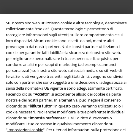
App EMP
Sul nostro sito web utilizziamo cookie e altre tecnologie, denominate
Scarica la nuova app di EMP!
collettivamente "cookie". Queste tecnologie ci permettono di
raccogliere informazioni sugli utenti, sul loro comportamento e sui
loro dispositivi. Alcuni cookie sono inseriti da noi, mentre altri
provengono dai nostri partner. Noi e i nostri partner utilizziamo i
cookie per garantire laffidabilità e la sicurezza del nostro sito web,
per migliorare e personalizzare la tua esperienza di acquisto, per
A Warner Music Group Company
condurre analisi e per scopi di marketing (ad esempio, annunci
personalizzati) sul nostro sito web, sui social media e su siti web di
terzi. Se i dati vengono trasferiti negli Stati Uniti, vengono condivisi
solo con partner che sono soggetti a una decisione di adeguatezza ai
sensi della normativa UE vigente e sono adeguatamente certificati.
Facendo clic su "
Accetto
", si acconsente alluso dei cookie da parte
nostra e dei nostri partner. In alternativa, puoi negare il consenso
cliccando su "
Rifiuta tutto
": in questo caso verranno utilizzati solo i
cookie necessari. Puoi anche modificare le tue preferenze individuali
cliccando su "
Imposta preferenze
". Hai il diritto di revocare o
modificare il tuo consenso in qualsiasi momento cliccando su
"
Impostazioni cookie
". Per ulteriori informazioni sulla protezione dei