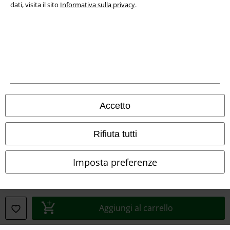
dati, visita il sito
Informativa sulla privacy
.
Info legali
Termini & Condizioni
Redazione
Legge sulla Privacy
Accetto
Smaltimento rifiuti e protezione dell’ambiente
Rifiuta tutti
Dichiarazione di Conformità
Imposta preferenze
Informazioni sull'accessibilità
Impostazioni cookie
Aggiungi al carrello
Esercita Recesso