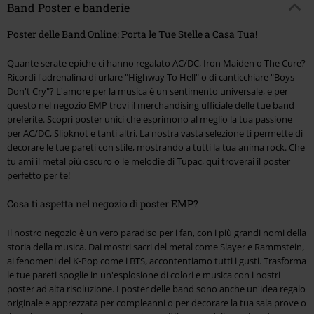
Band Poster e banderie
Poster delle Band Online: Porta le Tue Stelle a Casa Tua!
Quante serate epiche ci hanno regalato AC/DC, Iron Maiden o The Cure?
Ricordi l'adrenalina di urlare "Highway To Hell" o di canticchiare "Boys
Don't Cry"? L'amore per la musica è un sentimento universale, e per
questo nel negozio EMP trovi il merchandising ufficiale delle tue band
preferite. Scopri poster unici che esprimono al meglio la tua passione
per AC/DC, Slipknot e tanti altri. La nostra vasta selezione ti permette di
decorare le tue pareti con stile, mostrando a tutti la tua anima rock. Che
tu ami il metal più oscuro o le melodie di Tupac, qui troverai il poster
perfetto per te!
Cosa ti aspetta nel negozio di poster EMP?
Il nostro negozio è un vero paradiso per i fan, con i più grandi nomi della
storia della musica. Dai mostri sacri del metal come Slayer e Rammstein,
ai fenomeni del K-Pop come i BTS, accontentiamo tutti i gusti. Trasforma
le tue pareti spoglie in un'esplosione di colori e musica con i nostri
poster ad alta risoluzione. I poster delle band sono anche un'idea regalo
originale e apprezzata per compleanni o per decorare la tua sala prove o