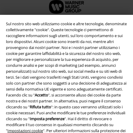
Sul nostro sito web utilizziamo cookie e altre tecnologie, denominate
collettivamente "cookie". Queste tecnologie ci permettono di
raccogliere informazioni sugli utenti, sul loro comportamento e sui
loro dispositivi. Alcuni cookie sono inseriti da noi, mentre altri
provengono dai nostri partner. Noi e i nostri partner utilizziamo i
cookie per garantire laffidabilità e la sicurezza del nostro sito web,
per migliorare e personalizzare la tua esperienza di acquisto, per
condurre analisi e per scopi di marketing (ad esempio, annunci
personalizzati) sul nostro sito web, sui social media e su siti web di
terzi. Se i dati vengono trasferiti negli Stati Uniti, vengono condivisi
Info legali
solo con partner che sono soggetti a una decisione di adeguatezza ai
Termini & Condizioni
sensi della normativa UE vigente e sono adeguatamente certificati.
Facendo clic su "
Accetto
", si acconsente alluso dei cookie da parte
nostra e dei nostri partner. In alternativa, puoi negare il consenso
Redazione
cliccando su "
Rifiuta tutto
": in questo caso verranno utilizzati solo i
cookie necessari. Puoi anche modificare le tue preferenze individuali
Legge sulla Privacy
cliccando su "
Imposta preferenze
". Hai il diritto di revocare o
modificare il tuo consenso in qualsiasi momento cliccando su
Smaltimento rifiuti e protezione dell’ambiente
"
Impostazioni cookie
". Per ulteriori informazioni sulla protezione dei