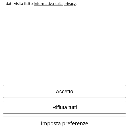
dati, visita il sito
Informativa sulla privacy
.
Dichiarazione di Conformità
Informazioni sull'accessibilità
Impostazioni cookie
Esercita Recesso
I prezzi sono IVA compresa. Spese di
trasporto escluse
© 1986-2026 EMP Mailorder Italia S.r.l.
Accetto
Gli altri shop EMP nel mondo
Rifiuta tutti
EMP International
Imposta preferenze
EMP France