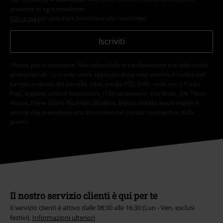
presente in ogni newsletter.
Clicca qui
per annullare liscrizione alla newsletter.
Iscriviti
*Attivo per 4 settimane. Non utilizzabile in combinazione con altri codici
promozionali. Lo sconto verrà applicato dopo aver inserito il codice nel
campo dedicato del carrello. Libri, media (CD, DVD, vinili, ecc.), Funko
Pop!, biglietti, articoli Rammstein, (Till) Lindemann, Die Ärzte, Die Toten
Hosen, Feine Sahne Fischfilet, Broilers, Böhse Onkelz, buoni regalo e
articoli che prevedono una donazione nel prezzo sono esclusi dalla
promo.
Il nostro servizio clienti è qui per te
Il servizio clienti è attivo dalle 08:30 alle 16:30 (Lun - Ven, esclusi
festivi).
Informazioni ulteriori