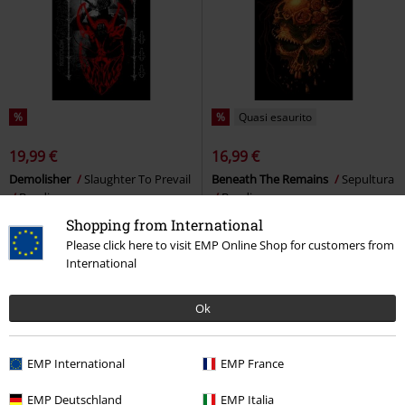
%
%
Quasi esaurito
19,99 €
16,99 €
Demolisher
Slaughter To Prevail
Beneath The Remains
Sepultura
Bandiera
Bandiera
Shopping from International
Please click here to visit EMP Online Shop for customers from
International
Ok
EMP International
EMP France
EMP Deutschland
EMP Italia