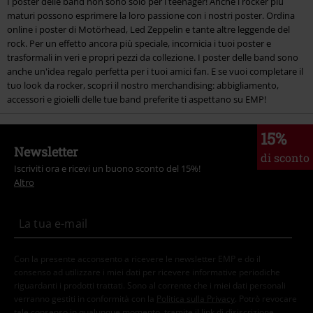
I poster delle band non sono solo per i teenager! Anche i rocker più
maturi possono esprimere la loro passione con i nostri poster. Ordina
online i poster di Motörhead, Led Zeppelin e tante altre leggende del
rock. Per un effetto ancora più speciale, incornicia i tuoi poster e
trasformali in veri e propri pezzi da collezione. I poster delle band sono
anche un'idea regalo perfetta per i tuoi amici fan. E se vuoi completare il
tuo look da rocker, scopri il nostro merchandising: abbigliamento,
accessori e gioielli delle tue band preferite ti aspettano su EMP!
15%
Newsletter
di sconto
Iscriviti ora e ricevi un buono sconto del 15%!
Altro
Con la presente acconsento a ricevere le newsletter EMP e do il
consenso ad utilizzare i miei dati per ricevere informative periodiche
riguardanti i prodotti trattati. Sono al corrente che i miei dati personali
verranno gestiti in conformità con la
Politica sulla Privacy
. Potrò revocare
tale consenso in qualunque momento, tramite il link di disiscrizione