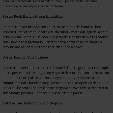
il tuo bar personale. Cosa aspetti? Scegli il poster della tua band
preferita e fai un regalo alla tua passione!
Poster Rock Band a Prezzi Imbattibili
Ammira il poster dei Kiss, con i quattro membri della band nel loro
iconico trucco di scena, incorniciati da colori vivaci e dal logo della band
in bella vista. Se ami i Kiss, non puoi perderti il poster dei Rolling Stones,
con il loro logo leggendario. Perfetto per la porta della tua stanza o
incorniciato per dare un tocco rock alla tua sala prove.
Poster Band in Stile Vintage
Se cerchi poster con un tocco retrò, EMP è il posto giusto per te. Scopri i
nostri poster in stile vintage, come quello dei Cure in bianco e nero, con
Robert Smith di spalle e la scritta "Boys Don't Cry". Oppure, lasciati
conquistare dalla bandiera degli Aerosmith, con la copertina dell'album
"Toys In The Attic". Esplora il nostro negozio e trova tanti altri poster in
stile vintage per dare un tocco di classe alle tue pareti.
Tutte le Tue Stelle in un Solo Negozio