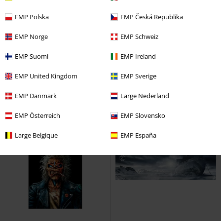
EMP Polska
EMP Česká Republika
%
%
EMP Norge
EMP Schweiz
16,99 €
16,99 €
EMP Suomi
EMP Ireland
Discography
Sepultura
We're Not Gonna Take It
Bandiera
Twisted Sister
Bandiera
EMP United Kingdom
EMP Sverige
EMP Danmark
Large Nederland
EMP Österreich
EMP Slovensko
Large Belgique
EMP España