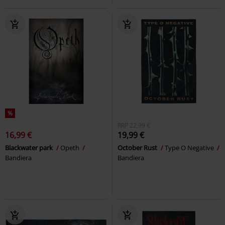
%
RRP
22,99 €
16,99 €
19,99 €
Blackwater park
Opeth
October Rust
Type O Negative
Bandiera
Bandiera