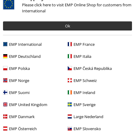
Please click here to visit EMP Online Shop for customers from
Regala un buono EMP
International
Sconto EMP per studenti
Ok
EMP Backstage Club
EMP International
EMP France
EMP Deutschland
EMP Italia
Informazioni su EMP
EMP Polska
EMP Česká Republika
Eventi EMP
EMP Norge
EMP Schweiz
Programmi partner
EMP Suomi
EMP Ireland
Sostenibilità
EMP United Kingdom
EMP Sverige
EMP Danmark
Large Nederland
EMP Österreich
EMP Slovensko