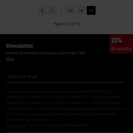
1
...
13
14
15
Pagina 15 Di 15
15%
Newsletter
di sconto
Iscriviti ora e ricevi un buono sconto del 15%!
Altro
Con la presente acconsento a ricevere le newsletter EMP e do il
consenso ad utilizzare i miei dati per ricevere informative periodiche
riguardanti i prodotti trattati. Sono al corrente che i miei dati personali
verranno gestiti in conformità con la
Politica sulla Privacy
. Potrò revocare
tale consenso in qualunque momento, tramite il link di disiscrizione
presente in ogni newsletter.
Clicca qui
per annullare liscrizione alla newsletter.