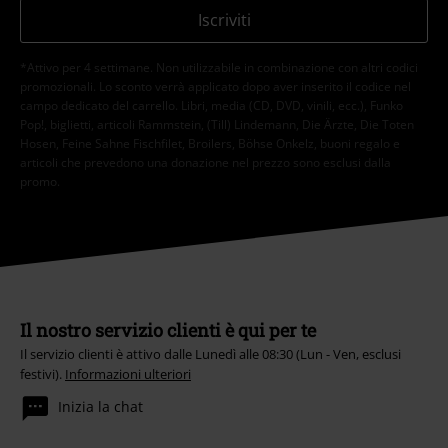
Iscriviti
*Attivo per 4 settimane. Non utilizzabile in combinazione con altri codici
promozionali. Lo sconto verrà applicato dopo aver inserito il codice nel
campo dedicato del carrello. Libri, media (CD, DVD, vinili, ecc.), Funko
Pop!, biglietti, articoli Rammstein, (Till) Lindemann, Die Ärzte, Die Toten
Hosen, Feine Sahne Fischfilet, Broilers, Böhse Onkelz, buoni regalo e
articoli che prevedono una donazione nel prezzo sono esclusi dalla
promo.
Il nostro servizio clienti è qui per te
Il servizio clienti è attivo dalle Lunedì alle 08:30 (Lun - Ven, esclusi
festivi).
Informazioni ulteriori
Inizia la chat