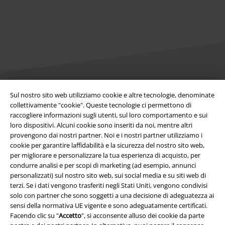
Sul nostro sito web utilizziamo cookie e altre tecnologie, denominate
Info legali
collettivamente "cookie". Queste tecnologie ci permettono di
raccogliere informazioni sugli utenti, sul loro comportamento e sui
Termini & Condizioni
loro dispositivi. Alcuni cookie sono inseriti da noi, mentre altri
provengono dai nostri partner. Noi e i nostri partner utilizziamo i
Redazione
cookie per garantire laffidabilità e la sicurezza del nostro sito web,
per migliorare e personalizzare la tua esperienza di acquisto, per
Legge sulla Privacy
condurre analisi e per scopi di marketing (ad esempio, annunci
personalizzati) sul nostro sito web, sui social media e su siti web di
terzi. Se i dati vengono trasferiti negli Stati Uniti, vengono condivisi
Smaltimento rifiuti e protezione dell’ambiente
solo con partner che sono soggetti a una decisione di adeguatezza ai
sensi della normativa UE vigente e sono adeguatamente certificati.
Dichiarazione di Conformità
Facendo clic su "
Accetto
", si acconsente alluso dei cookie da parte