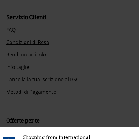
Servizio Clienti
FAQ
Condizioni di Reso
Rendi un articolo
Info taglie
Cancella la tua iscrizione al BSC
Metodi di Pagamento
Offerte per te
Concorsi
Shopping from International