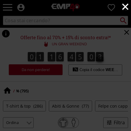
×
EMP
0
-
Musica,
Cerca
Cerca
Punto
Film,
nel
di
Serie
catalogo
ritiro
TV
Offerte fino al 70% + 15% di sconto extra!*
&
UN GRAN WEEKEND
Videogame
merch
0
1
1
6
4
5
0
4
0
1
1
6
4
5
0
3
5
3
4
-
Abbigliamento
Da non perdere!
Alternativo
Copia il codice
WEEKEND
% (795)
T-shirt & top
(286)
Abiti & Gonne
(77)
Felpe con cappu
Filtra