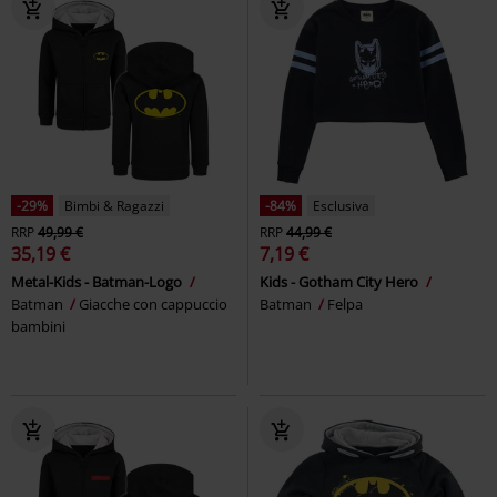
-29%
Bimbi & Ragazzi
-84%
Esclusiva
RRP
49,99 €
RRP
44,99 €
35,19 €
7,19 €
Metal-Kids - Batman-Logo
Kids - Gotham City Hero
Batman
Giacche con cappuccio
Batman
Felpa
bambini