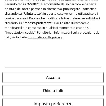
Facendo clic su "
Accetto
", si acconsente alluso dei cookie da parte
nostra e dei nostri partner. In alternativa, puoi negare il consenso
Dichiarazione di Conformità
cliccando su "
Rifiuta tutto
": in questo caso verranno utilizzati solo i
cookie necessari. Puoi anche modificare le tue preferenze individuali
Informazioni sull'accessibilità
cliccando su "
Imposta preferenze
". Hai il diritto di revocare o
modificare il tuo consenso in qualsiasi momento cliccando su
Impostazioni cookie
"
Impostazioni cookie
". Per ulteriori informazioni sulla protezione dei
dati, visita il sito
Informativa sulla privacy
.
Esercita Recesso
I prezzi sono IVA compresa. Spese di
trasporto escluse
© 1986-2026 EMP Mailorder Italia S.r.l.
Accetto
Gli altri shop EMP nel mondo
Rifiuta tutti
EMP International
Imposta preferenze
EMP France