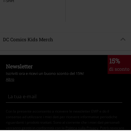
T-Shirt
DC Comics Kids Merch
15%
Newsletter
di sconto
Iscriviti ora e ricevi un buono sconto del 15%!
Altro
Con la presente acconsento a ricevere le newsletter EMP e do il
consenso ad utilizzare i miei dati per ricevere informative periodiche
riguardanti i prodotti trattati. Sono al corrente che i miei dati personali
verranno gestiti in conformità con la
Politica sulla Privacy
. Potrò revocare