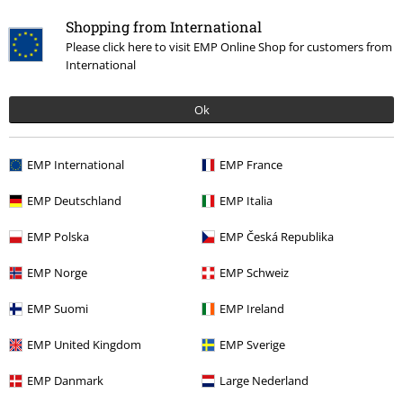
tale consenso in qualunque momento, tramite il link di disiscrizione
presente in ogni newsletter.
Shopping from International
Clicca qui
per annullare liscrizione alla newsletter.
Please click here to visit EMP Online Shop for customers from
International
Iscriviti
Ok
*Attivo per 4 settimane. Non utilizzabile in combinazione con altri codici
promozionali. Lo sconto verrà applicato dopo aver inserito il codice nel
campo dedicato del carrello. Libri, media (CD, DVD, vinili, ecc.), Funko
EMP International
EMP France
Pop!, biglietti, articoli Rammstein, (Till) Lindemann, Die Ärzte, Die Toten
Hosen, Feine Sahne Fischfilet, Broilers, Böhse Onkelz, buoni regalo e
EMP Deutschland
EMP Italia
articoli che prevedono una donazione nel prezzo sono esclusi dalla
promo.
EMP Polska
EMP Česká Republika
EMP Norge
EMP Schweiz
EMP Suomi
EMP Ireland
EMP United Kingdom
EMP Sverige
Il nostro servizio clienti è qui per te
EMP Danmark
Large Nederland
Il servizio clienti è disponibile oggi fino alle 16:30.
Informazioni
ulteriori