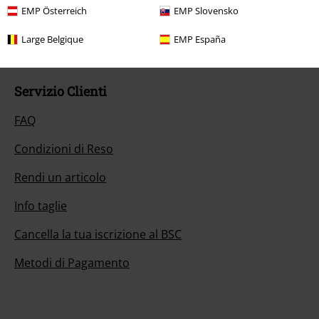
EMP Österreich
EMP Slovensko
Inizia la chat
Large Belgique
EMP España
Servizio Clienti
FAQ
Condizioni di Reso
Rendi un articolo
Info taglie
Cancella la tua iscrizione al BSC
Metodi di Pagamento