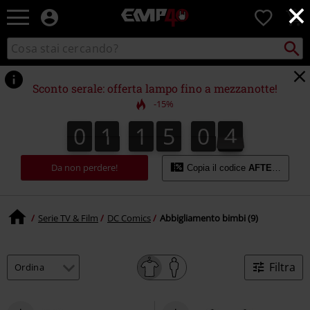
×
EMP
0
-
Musica,
Cerca
Cerca
Punto
Film,
nel
di
Serie
catalogo
ritiro
TV
Sconto serale: offerta lampo fino a mezzanotte!
&
-15%
Videogame
merch
0
1
1
5
0
4
0
1
1
5
0
3
4
3
5
-
Abbigliamento
Alternativo
Da non perdere!
Copia il codice
AFTERWORK
Serie TV & Film
DC Comics
Abbigliamento bimbi (9)
Filtra