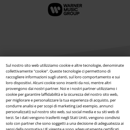
Sul nostro sito web utilizziamo cookie e altre tecnologie, denominate
collettivamente "cookie". Queste tecnologie ci permettono di
raccogliere informazioni sugli utenti, sul loro comportamento e sui
Info legali
loro dispositivi. Alcuni cookie sono inseriti da noi, mentre altri
provengono dai nostri partner. Noi e i nostri partner utilizziamo i
Termini & Condizioni
cookie per garantire laffidabilità e la sicurezza del nostro sito web,
per migliorare e personalizzare la tua esperienza di acquisto, per
Redazione
condurre analisi e per scopi di marketing (ad esempio, annunci
personalizzati) sul nostro sito web, sui social media e su siti web di
Legge sulla Privacy
terzi. Se i dati vengono trasferiti negli Stati Uniti, vengono condivisi
solo con partner che sono soggetti a una decisione di adeguatezza ai
sensi della normativa UE vigente e sono adeguatamente certificati.
Smaltimento rifiuti e protezione dell’ambiente