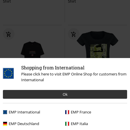
Shirt
Shirt
Shopping from International
Please click here to visit EMP Online Shop for customers from
International
%
-36%
RRP
24,99 €
Ok
15,99 €
15,99 €
Brave New World - Three Heroes
They can be anybody
Secret
Captain America
T-Shirt
invasion
T-Shirt
EMP International
EMP France
EMP Deutschland
EMP Italia