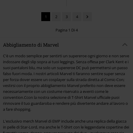
1
2
3
4
Pagina 1 Di 4
Abbigliamento di Marvel
C'è un modo semplice per sentirti un supereroe ogni giorno e non serve
indossare degli slip sopra ai tuoi leggings. Senza offesa per Clark Kent e i
suoi pantaloni blu, ma solo un supereroe DC può permettersi un passo
falso fuori moda. I nostri articoli Marvel ti faranno sentire super senza
per forza dover essere un cosplayer sulla strada diretta al Comic-Con;
vestirsi con il proprio abbigliamento Marvel preferito non deve essere
necessariamente con un costume riservato a eventi come le
convention.Ccon la nostra selezione di T-Shirt Marvel ufficiale puoi
rinnovare il tuo guardaroba e rendere più divertente andare al lavoro o
a fare shopping.
L'esclusivo merch Marvel di EMP include anche una replica della giacca
in pelle di Star-Lord, ma anche le T-Shirt con le leggendarie copertine dei
fumetti; uomo, donna, oppuer nessuno dei due... qualunque cosa sia