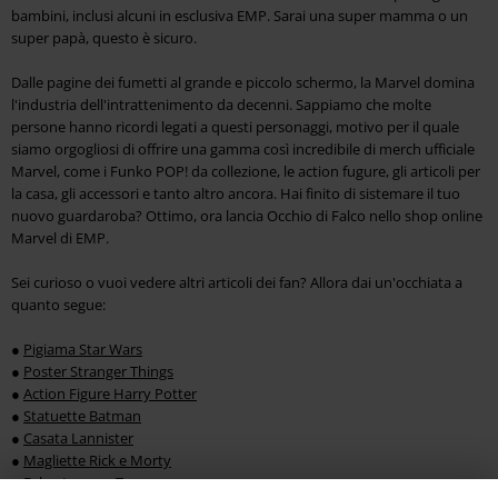
bambini, inclusi alcuni in esclusiva EMP. Sarai una super mamma o un
super papà, questo è sicuro.
Dalle pagine dei fumetti al grande e piccolo schermo, la Marvel domina
l'industria dell'intrattenimento da decenni. Sappiamo che molte
persone hanno ricordi legati a questi personaggi, motivo per il quale
siamo orgogliosi di offrire una gamma così incredibile di merch ufficiale
Marvel, come i Funko POP! da collezione, le action fugure, gli articoli per
la casa, gli accessori e tanto altro ancora. Hai finito di sistemare il tuo
nuovo guardaroba? Ottimo, ora lancia Occhio di Falco nello shop online
Marvel di EMP.
Sei curioso o vuoi vedere altri articoli dei fan? Allora dai un'occhiata a
quanto segue:
●
Pigiama Star Wars
●
Poster Stranger Things
●
Action Figure Harry Potter
●
Statuette Batman
●
Casata Lannister
●
Magliette Rick e Morty
●
Felpe Looney Tunes