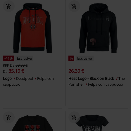
-41%
Esclusiva
%
Esclusiva
RRP
Da
59,99 €
35,19 €
26,39 €
Da
Logo
Deadpool
Felpa con
Heat Logo - Black on Black
The
cappuccio
Punisher
Felpa con cappuccio