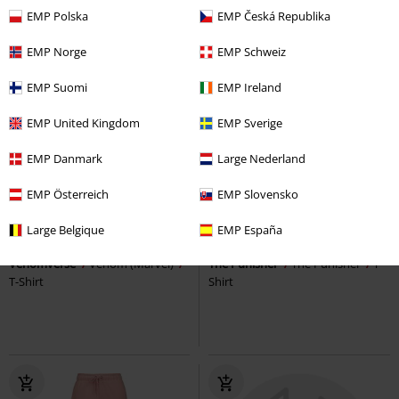
EMP Polska
EMP Česká Republika
EMP Norge
EMP Schweiz
EMP Suomi
EMP Ireland
EMP United Kingdom
EMP Sverige
EMP Danmark
Large Nederland
EMP Österreich
EMP Slovensko
%
Large Belgique
EMP España
15,99 €
19,99 €
Venomverse
Venom (Marvel)
The Punisher
The Punisher
T-
T-Shirt
Shirt