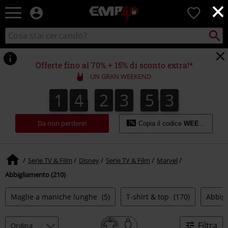
×
EMP
0
-
Musica,
Cerca
Cerca
Punto
Film,
nel
di
Serie
catalogo
ritiro
TV
Offerte fino al 70% + 15% di sconto extra!*
&
UN GRAN WEEKEND
Videogame
merch
1
4
2
3
5
2
1
4
2
3
5
1
3
1
2
-
Abbigliamento
Alternativo
Da non perdere!
Copia il codice
WEEKEND
Serie TV & Film
Disney
Serie TV & Film
Marvel
Abbigliamento (210)
Maglie a maniche lunghe
(5)
T-shirt & top
(170)
Abbig
Filtra