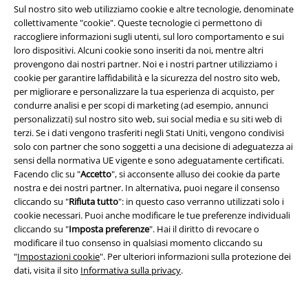
Sul nostro sito web utilizziamo cookie e altre tecnologie, denominate
collettivamente "cookie". Queste tecnologie ci permettono di
raccogliere informazioni sugli utenti, sul loro comportamento e sui
15%
loro dispositivi. Alcuni cookie sono inseriti da noi, mentre altri
Newsletter
di sconto
provengono dai nostri partner. Noi e i nostri partner utilizziamo i
Iscriviti ora e ricevi un buono sconto del 15%!
cookie per garantire laffidabilità e la sicurezza del nostro sito web,
Altro
per migliorare e personalizzare la tua esperienza di acquisto, per
condurre analisi e per scopi di marketing (ad esempio, annunci
personalizzati) sul nostro sito web, sui social media e su siti web di
terzi. Se i dati vengono trasferiti negli Stati Uniti, vengono condivisi
solo con partner che sono soggetti a una decisione di adeguatezza ai
sensi della normativa UE vigente e sono adeguatamente certificati.
Con la presente acconsento a ricevere le newsletter EMP e do il
Facendo clic su "
Accetto
", si acconsente alluso dei cookie da parte
consenso ad utilizzare i miei dati per ricevere informative periodiche
riguardanti i prodotti trattati. Sono al corrente che i miei dati personali
nostra e dei nostri partner. In alternativa, puoi negare il consenso
verranno gestiti in conformità con la
Politica sulla Privacy
. Potrò revocare
cliccando su "
Rifiuta tutto
": in questo caso verranno utilizzati solo i
tale consenso in qualunque momento, tramite il link di disiscrizione
cookie necessari. Puoi anche modificare le tue preferenze individuali
presente in ogni newsletter.
cliccando su "
Imposta preferenze
". Hai il diritto di revocare o
Clicca qui
per annullare liscrizione alla newsletter.
modificare il tuo consenso in qualsiasi momento cliccando su
"
Impostazioni cookie
". Per ulteriori informazioni sulla protezione dei
Iscriviti
dati, visita il sito
Informativa sulla privacy
.
*Attivo per 4 settimane. Non utilizzabile in combinazione con altri codici