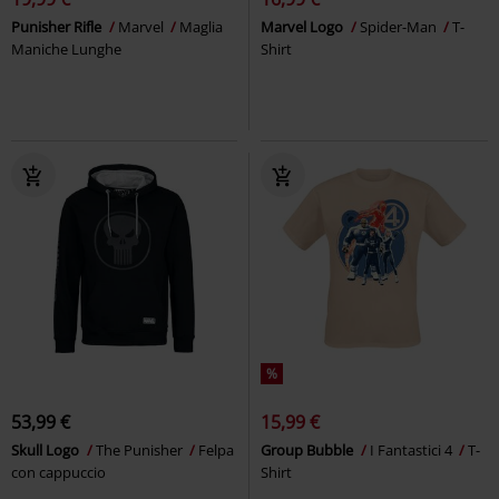
Punisher Rifle
Marvel
Maglia
Marvel Logo
Spider-Man
T-
Maniche Lunghe
Shirt
%
53,99 €
15,99 €
Skull Logo
The Punisher
Felpa
Group Bubble
I Fantastici 4
T-
con cappuccio
Shirt