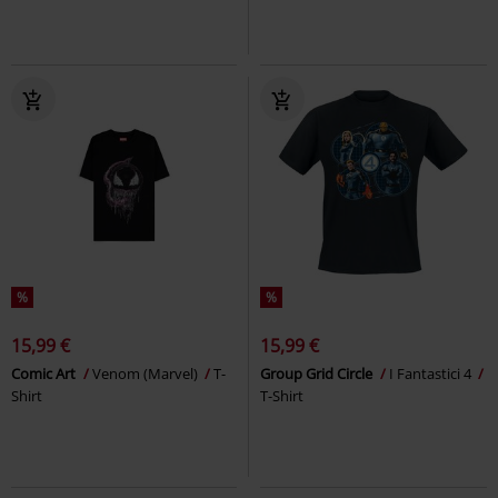
%
%
15,99 €
15,99 €
Comic Art
Venom (Marvel)
T-
Group Grid Circle
I Fantastici 4
Shirt
T-Shirt