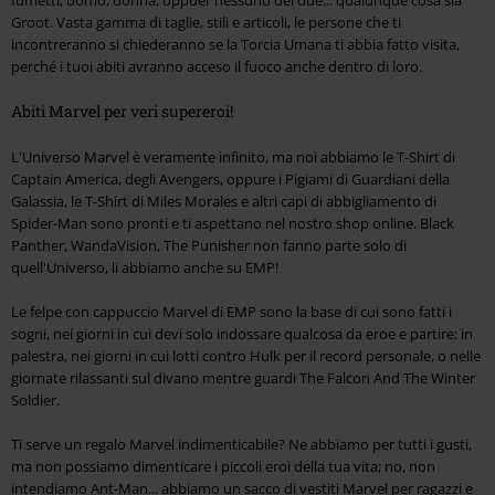
Groot. Vasta gamma di taglie, stili e articoli, le persone che ti
incontreranno si chiederanno se la Torcia Umana ti abbia fatto visita,
perché i tuoi abiti avranno acceso il fuoco anche dentro di loro.
Abiti Marvel per veri supereroi!
L'Universo Marvel è veramente infinito, ma noi abbiamo le T-Shirt di
Captain America, degli Avengers, oppure i Pigiami di Guardiani della
Galassia, le T-Shirt di Miles Morales e altri capi di abbigliamento di
Spider-Man sono pronti e ti aspettano nel nostro shop online. Black
Panther, WandaVision, The Punisher non fanno parte solo di
quell'Universo, li abbiamo anche su EMP!
Le felpe con cappuccio Marvel di EMP sono la base di cui sono fatti i
sogni, nei giorni in cui devi solo indossare qualcosa da eroe e partire; in
palestra, nei giorni in cui lotti contro Hulk per il record personale, o nelle
giornate rilassanti sul divano mentre guardi The Falcon And The Winter
Soldier.
Ti serve un regalo Marvel indimenticabile? Ne abbiamo per tutti i gusti,
ma non possiamo dimenticare i piccoli eroi della tua vita; no, non
intendiamo Ant-Man... abbiamo un sacco di vestiti Marvel per ragazzi e