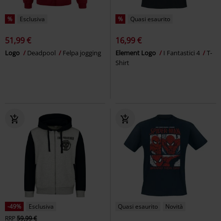
%
Esclusiva
%
Quasi esaurito
51,99 €
16,99 €
Logo
Deadpool
Felpa jogging
Element Logo
I Fantastici 4
T-
Shirt
-49%
Esclusiva
Quasi esaurito
Novità
RRP
59,99 €