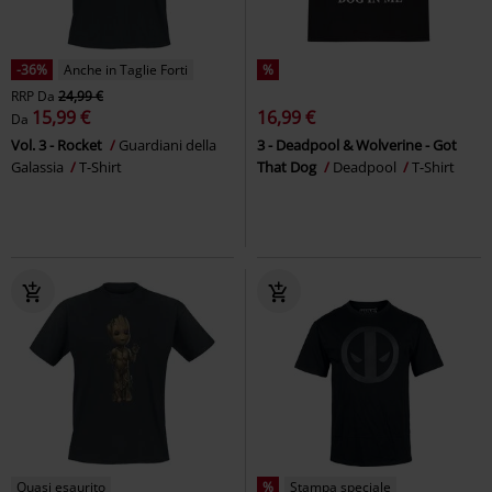
-36%
Anche in Taglie Forti
%
RRP
Da
24,99 €
15,99 €
16,99 €
Da
Vol. 3 - Rocket
Guardiani della
3 - Deadpool & Wolverine - Got
Galassia
T-Shirt
That Dog
Deadpool
T-Shirt
Quasi esaurito
%
Stampa speciale