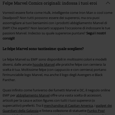
Felpe Marvel Comics originali: indossa i tuoi eroi
Vorresti essere forte come Hulk, intelligente come Iron Man o cool come
Deadpool? Non tutti possono essere dei supereroi, ma ora puoi
assomigliare ai tuoi beniamini con i prodotti abbigliamento Marvel di
EMP! Che aspetti? Non lasciarti scappare l'occasione di indossare le tue
passioni Marvel. Indeciso su quale supereroe puntare?
Segui i nostri
consigli!
Le felpe Marvel sono tantissime: quale scegliere?
Le felpe Marvel su EMP sono disponibili in moltissimi colori e modelli
diversi, dalle amate
hoodie Marvel
alle pratiche felpe con cerniera: la
scelta è tua. Moltissime felpe (con cappuccio e con cerniera) portano
l’irrinunciabile logo Marvel, ma anche il logo degli Avengers e Black
Panther.
Quasi infinito come l’universo dei fumetti Marvel e DC, il negozio online
EMP per
abbigliamento Marvel
offre una vasta scelta di accessori,
articoli per la casa e action figures con tutti i tuoi supereroi (o
supercattivi) preferiti. Tra il
merchandise di Capitan America
, i
gadget dei
Guardiani della Galassia
e l’intera collezione di statuette
Funko Pop!