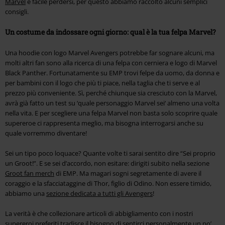
Marvel
è facile perdersi, per questo abbiamo raccolto alcuni semplici
consigli.
Un costume da indossare ogni giorno: qual è la tua felpa Marvel?
Una hoodie con logo Marvel Avengers potrebbe far sognare alcuni, ma
molti altri fan sono alla ricerca di una felpa con cerniera e logo di Marvel
Black Panther. Fortunatamente su EMP trovi felpe da uomo, da donna e
per bambini con il logo che più ti piace, nella taglia che ti serve e al
prezzo più conveniente. Sì, perché chiunque sia cresciuto con la Marvel,
avrà già fatto un test su ‘quale personaggio Marvel sei‘ almeno una volta
nella vita. E per scegliere una felpa Marvel non basta solo scoprire quale
supereroe ci rappresenta meglio, ma bisogna interrogarsi anche su
quale vorremmo diventare!
Sei un tipo poco loquace? Quante volte ti sarai sentito dire “Sei proprio
un Groot!”. E se sei d’accordo, non esitare: dirigiti subito nella sezione
Groot fan merch
di EMP. Ma magari sogni segretamente di avere il
coraggio e la sfacciataggine di Thor, figlio di Odino. Non essere timido,
abbiamo una
sezione dedicata a tutti gli Avengers
!
La verità è che collezionare articoli di abbigliamento con i nostri
supereroi preferiti tradisce il bisogno di sentirci personalmente un po’