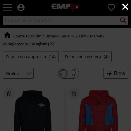
×
EMP
0
-
Musica,
Cerca
Cerca
Punto
Film,
nel
di
Serie
catalogo
ritiro
TV
Serie TV & Film
Disney
Serie TV & Film
Marvel
&
Abbigliamento
Maglioni (29)
Videogame
merch
Felpe con cappuccio
(14)
Felpe con cerniera
(4)
-
Abbigliamento
Alternativo
Filtra