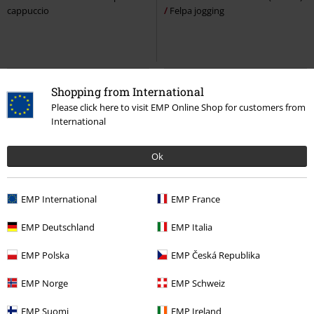
cappuccio
Felpa jogging
Shopping from International
Please click here to visit EMP Online Shop for customers from
International
Ok
EMP International
EMP France
%
Quasi esaurito
-56%
Esclusiva
EMP Deutschland
EMP Italia
RRP
69,99 €
37,99 €
30,39 €
EMP Polska
EMP Česká Republika
Classic Spider-Man
Spider-Man
Skull
The Punisher
Felpa con
Felpa con cappuccio
cappuccio
EMP Norge
EMP Schweiz
EMP Suomi
EMP Ireland