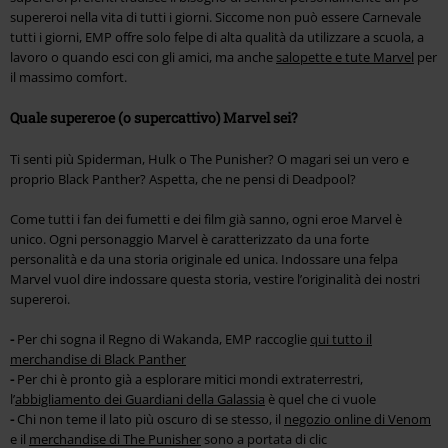
supereroi nella vita di tutti i giorni. Siccome non può essere Carnevale
tutti i giorni, EMP offre solo felpe di alta qualità da utilizzare a scuola, a
lavoro o quando esci con gli amici, ma anche
salopette e tute Marvel
per
il massimo comfort.
Quale supereroe (o supercattivo) Marvel sei?
Ti senti più Spiderman, Hulk o The Punisher? O magari sei un vero e
proprio Black Panther? Aspetta, che ne pensi di Deadpool?
Come tutti i fan dei fumetti e dei film già sanno, ogni eroe Marvel è
unico. Ogni personaggio Marvel è caratterizzato da una forte
personalità e da una storia originale ed unica. Indossare una felpa
Marvel vuol dire indossare questa storia, vestire l’originalità dei nostri
supereroi.
-
Per chi sogna il Regno di Wakanda, EMP raccoglie
qui tutto il
merchandise di Black Panther
-
Per chi è pronto già a esplorare mitici mondi extraterrestri,
l’
abbigliamento dei Guardiani della Galassia
è quel che ci vuole
-
Chi non teme il lato più oscuro di se stesso, il
negozio online di Venom
e il
merchandise di The Punisher
sono a portata di clic