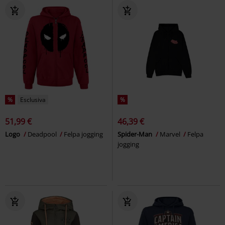
%
Esclusiva
%
51,99 €
46,39 €
Logo
Deadpool
Felpa jogging
Spider-Man
Marvel
Felpa
jogging