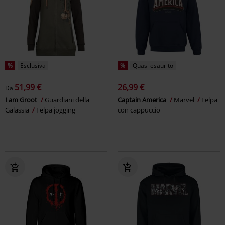
%
Esclusiva
%
Quasi esaurito
51,99 €
26,99 €
Da
I am Groot
Guardiani della
Captain America
Marvel
Felpa
Galassia
Felpa jogging
con cappuccio