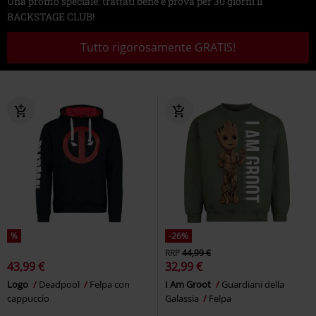
Una promo speciale: trattati bene e prova per 30 giorni il
BACKSTAGE CLUB!
Tutto rigorosamente GRATIS!
%
-26%
RRP
44,99 €
43,99 €
32,99 €
Logo
Deadpool
Felpa con
I Am Groot
Guardiani della
cappuccio
Galassia
Felpa