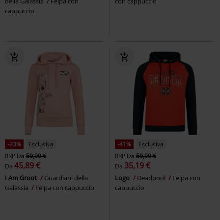
della Galassia
Felpa con
con cappuccio
cappuccio
-23%
Esclusiva
-41%
Esclusiva
RRP
Da
59,99 €
RRP
Da
59,99 €
45,89 €
35,19 €
Da
Da
I Am Groot
Guardiani della
Logo
Deadpool
Felpa con
Galassia
Felpa con cappuccio
cappuccio