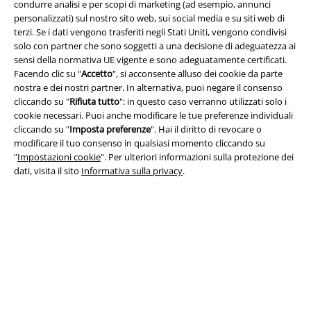
condurre analisi e per scopi di marketing (ad esempio, annunci
personalizzati) sul nostro sito web, sui social media e su siti web di
Info legali
terzi. Se i dati vengono trasferiti negli Stati Uniti, vengono condivisi
Termini & Condizioni
solo con partner che sono soggetti a una decisione di adeguatezza ai
sensi della normativa UE vigente e sono adeguatamente certificati.
Facendo clic su "
Accetto
", si acconsente alluso dei cookie da parte
Redazione
nostra e dei nostri partner. In alternativa, puoi negare il consenso
cliccando su "
Rifiuta tutto
": in questo caso verranno utilizzati solo i
Legge sulla Privacy
cookie necessari. Puoi anche modificare le tue preferenze individuali
cliccando su "
Imposta preferenze
". Hai il diritto di revocare o
Smaltimento rifiuti e protezione dell’ambiente
modificare il tuo consenso in qualsiasi momento cliccando su
"
Impostazioni cookie
". Per ulteriori informazioni sulla protezione dei
Dichiarazione di Conformità
dati, visita il sito
Informativa sulla privacy
.
Informazioni sull'accessibilità
Impostazioni cookie
Esercita Recesso
I prezzi sono IVA compresa. Spese di
trasporto escluse