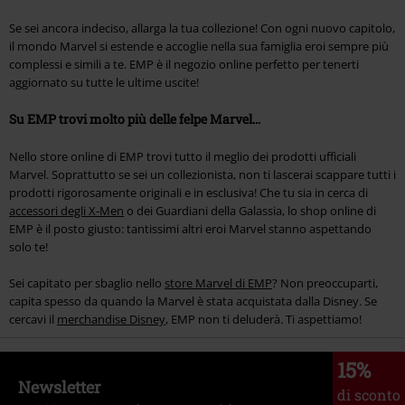
Se sei ancora indeciso, allarga la tua collezione! Con ogni nuovo capitolo,
il mondo Marvel si estende e accoglie nella sua famiglia eroi sempre più
complessi e simili a te. EMP è il negozio online perfetto per tenerti
aggiornato su tutte le ultime uscite!
Su EMP trovi molto più delle felpe Marvel…
Nello store online di EMP trovi tutto il meglio dei prodotti ufficiali
Marvel. Soprattutto se sei un collezionista, non ti lascerai scappare tutti i
prodotti rigorosamente originali e in esclusiva! Che tu sia in cerca di
accessori degli X-Men
o dei Guardiani della Galassia, lo shop online di
EMP è il posto giusto: tantissimi altri eroi Marvel stanno aspettando
solo te!
Sei capitato per sbaglio nello
store Marvel di EMP
? Non preoccuparti,
capita spesso da quando la Marvel è stata acquistata dalla Disney. Se
cercavi il
merchandise Disney
, EMP non ti deluderà. Ti aspettiamo!
15%
Newsletter
di sconto