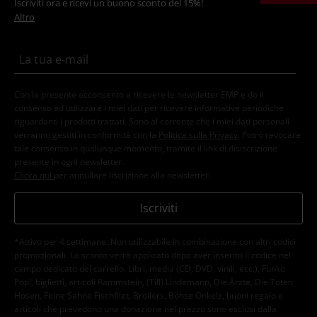
Iscriviti ora e ricevi un buono sconto del 15%!
Altro
Con la presente acconsento a ricevere le newsletter EMP e do il
consenso ad utilizzare i miei dati per ricevere informative periodiche
riguardanti i prodotti trattati. Sono al corrente che i miei dati personali
verranno gestiti in conformità con la
Politica sulla Privacy
. Potrò revocare
tale consenso in qualunque momento, tramite il link di disiscrizione
presente in ogni newsletter.
Clicca qui
per annullare liscrizione alla newsletter.
Iscriviti
*Attivo per 4 settimane. Non utilizzabile in combinazione con altri codici
promozionali. Lo sconto verrà applicato dopo aver inserito il codice nel
campo dedicato del carrello. Libri, media (CD, DVD, vinili, ecc.), Funko
Pop!, biglietti, articoli Rammstein, (Till) Lindemann, Die Ärzte, Die Toten
Hosen, Feine Sahne Fischfilet, Broilers, Böhse Onkelz, buoni regalo e
articoli che prevedono una donazione nel prezzo sono esclusi dalla