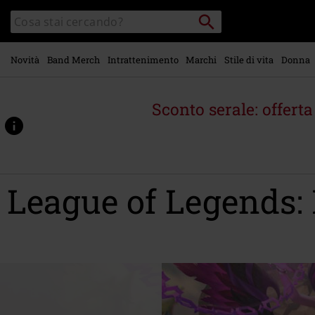
Vai al
Cerca
Cerca
contenuto
Punto
nel
di
principale
catalogo
ritiro
Novità
Band Merch
Intrattenimento
Marchi
Stile di vita
Donna
Sconto serale: offert
League of Legends: