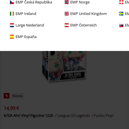
EMP Česká Republika
EMP Norge
EM
EMP Ireland
EMP United Kingdom
EM
Large Nederland
EMP Österreich
EM
EMP España
%
Novità
14,99 €
K/DA Ahri Vinyl Figurine 1220
League Of Legends
Funko Pop!