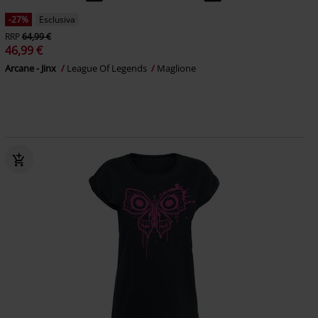
-27%
Esclusiva
RRP
64,99 €
46,99 €
Arcane - Jinx
League Of Legends
Maglione