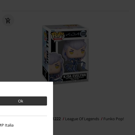
%
Novità
Ok
14,99 €
K/DA Evelynn Vinyl Figurine 1222
League Of Legends
Funko Pop!
P Italia