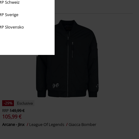
P Schweiz
P Sverige
P Slovensko
-29%
Esclusiva
RRP
149,99 €
105,99 €
Arcane - Jinx
League Of Legends
Giacca Bomber