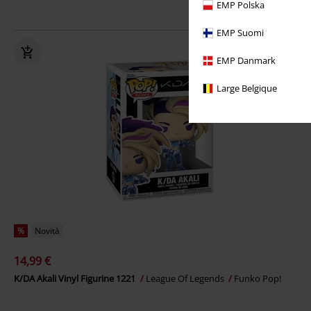
EMP Polska
EMP Suomi
EMP Danmark
Large Belgique
%
Novità
14,99 €
K/DA Akali Vinyl Figurine 1221
League Of Legends
Funko Pop!