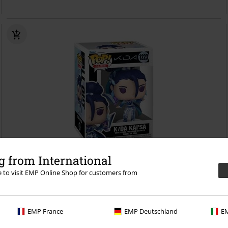
 from International
%
Novità
re to visit EMP Online Shop for customers from
14,99 €
K/DA Kai'Sa Vinyl Figurine 1223
League Of Legends
Funko Pop!
EMP France
EMP Deutschland
EM