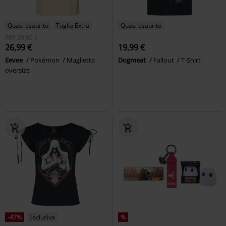
Quasi esaurito
Taglia Extra
Quasi esaurito
RRP
29,95 €
26,99 €
19,99 €
Eevee
Pokémon
Maglietta
Dogmeat
Fallout
T-Shirt
oversize
-47%
Esclusiva
%