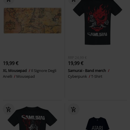
RRP
24,99 €
19,99 €
19,99 €
XL Mousepad
Il Signore Degli
Samurai - Band merch
Anelli
Mousepad
Cyberpunk
T-Shirt