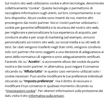
Nuovo merch dal mondo dei games.
Sul nostro sito web utilizziamo cookie e altre tecnologie, denominate
collettivamente "cookie". Queste tecnologie ci permettono di
raccogliere informazioni sugli utenti, sul loro comportamento e sui
Aspetti con ansia l'uscita di un videogioco? Accorcia il tempo di attesa e
loro dispositivi. Alcuni cookie sono inseriti da noi, mentre altri
fai scorta di merch ufficiale. Oltre a varie T-Shirt e molto altro merch,
provengono dai nostri partner. Noi e i nostri partner utilizziamo i
puoi scoprire i tuoi personaggi preferiti in versione Funko Pop! Scegli i
cookie per garantire laffidabilità e la sicurezza del nostro sito web,
tuoi compagni di gioco, Vault Boy e Ezio ti faranno un cenno di intesa
per migliorare e personalizzare la tua esperienza di acquisto, per
dalla scrivania.
condurre analisi e per scopi di marketing (ad esempio, annunci
personalizzati) sul nostro sito web, sui social media e su siti web di
Sei anche tu un inguaribile nostalgico? Allora sei nel posto giusto, nel
terzi. Se i dati vengono trasferiti negli Stati Uniti, vengono condivisi
nostro
Shop Nintendo
! Una bella
maglietta Super Mario
o
maglietta
solo con partner che sono soggetti a una decisione di adeguatezza ai
Nintendo
. E parlando di retrogaming, non dimentichiamo Ash, Pikachu
sensi della normativa UE vigente e sono adeguatamente certificati.
& Co, la nostra
Pokemon maglietta
e naviga nel nostro
Pokemon Store
.
Facendo clic su "
Accetto
", si acconsente alluso dei cookie da parte
nostra e dei nostri partner. In alternativa, puoi negare il consenso
Merch di videogame, articoli da Cosplay e molto altro.
cliccando su "
Rifiuta tutto
": in questo caso verranno utilizzati solo i
cookie necessari. Puoi anche modificare le tue preferenze individuali
Sparatutto, action, RPG, MMORPG o avventura, abbiamo il merch
cliccando su "
Imposta preferenze
". Hai il diritto di revocare o
perfetto per ogni genere di gioco. Basta scegliere il tuo gioco preferito e
modificare il tuo consenso in qualsiasi momento cliccando su
munirti di felpe, magliette e altro ancora. Scopri il merch esclusivo nel
"
Impostazioni cookie
". Per ulteriori informazioni sulla protezione dei
Fortnite shop
. Cosa ne pensi dei
Funko Pop Fortnite
, della
maglietta
dati, visita il sito
Informativa sulla privacy
.
Fortnite
o dei
poster Fortnite
?
Che tu sia più un giocatore di squadra o un guerriero solitario alla