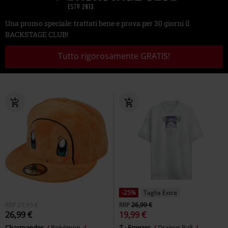
Una promo speciale: trattati bene e prova per 30 giorni il
BACKSTAGE CLUB!
Tutto rigorosamente GRATIS!
-25%
Taglia Extra
RRP
29,95 €
RRP
26,99 €
26,99 €
19,99 €
Charmander
Pokémon
Z - Freezer
Dragon Ball