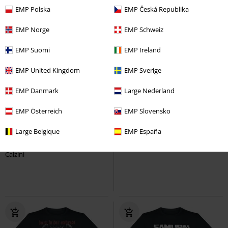
EMP Polska
EMP Česká Republika
EMP Norge
EMP Schweiz
EMP Suomi
EMP Ireland
EMP United Kingdom
EMP Sverige
EMP Danmark
Large Nederland
EMP Österreich
EMP Slovensko
19,99 €
19,99 €
Large Belgique
EMP España
Corpo Socks
Cyberpunk 2077
Nuka-Cola
Fallout
Calzini
Calzini