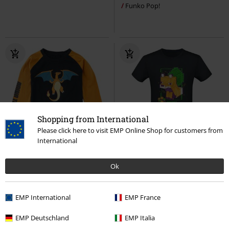
Funko Pop!
Shopping from International
Please click here to visit EMP Online Shop for customers from
International
Esclusiva
Bimbi & Ragazzi
RRP
27,99 €
19,99 €
19,99 €
Ok
Kids - Charizard - Bring The Heat
Drawn Fox
Minecraft
T-Shirt
Pokémon
Maniche lunghe
EMP International
EMP France
EMP Deutschland
EMP Italia