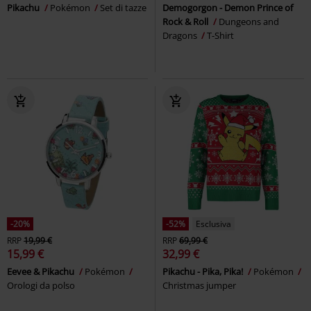
Pikachu
Pokémon
Set di tazze
Demogorgon - Demon Prince of
Rock & Roll
Dungeons and
Dragons
T-Shirt
-20%
-52%
Esclusiva
RRP
19,99 €
RRP
69,99 €
15,99 €
32,99 €
Eevee & Pikachu
Pokémon
Pikachu - Pika, Pika!
Pokémon
Orologi da polso
Christmas jumper