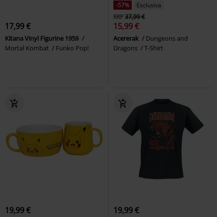
-57%
Esclusiva
RRP
37,99 €
17,99 €
15,99 €
Kitana Vinyl Figurine 1959
Acererak
Dungeons and
Mortal Kombat
Funko Pop!
Dragons
T-Shirt
19,99 €
19,99 €