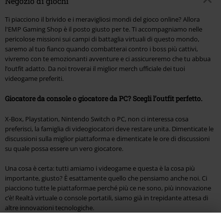
Negozio di giochi
Ti piacciono il brivido e i meravigliosi mondi del gioco online? Allora
l'EMP Gaming Shop è il posto giusto per te. Ti accompagniamo nelle
pericolose missioni sui campi di battaglia virtuali di questo mondo,
saremo al tuo fianco quando combatterai contro i boss più cattivi,
vivremo con te emozionanti avventure e ci assicureremo che tu abbua
l’outfit adatto. Da noi troverai il miglior merch ufficiale dei tuoi
videogame preferiti.
Giocatore da console o giocatore da PC? Scegli l’outfit perfetto.
X-Box, Playstation, Nintendo Switch o PC, non ci interessa cosa
preferisci, la famiglia di videogiocatori deve restare unita. Dimenticate le
discussioni sulla miglior piattaforma e dimenticate le ore di discussioni
su quale possa essere un vero giocatore.
Una cosa è certa: tutti amiamo i videogame e questa è la cosa più
importante, giusto? È esattamente quello che pensiamo anche noi. Ci
piacciono tutte le piattaformae perché più ce ne sono, più innovazione
c’è! Realtà virtuale o console portatili, siamo già in trepidante attesa di
altre innovazioni tecnologiche.