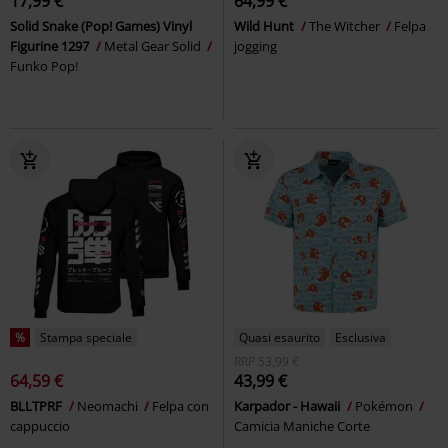
17,99 €
64,99 €
Solid Snake (Pop! Games) Vinyl
Wild Hunt
The Witcher
Felpa
Figurine 1297
Metal Gear Solid
jogging
Funko Pop!
%
Stampa speciale
Quasi esaurito
Esclusiva
RRP
53,99 €
64,59 €
43,99 €
BLLTPRF
Neomachi
Felpa con
Karpador - Hawaii
Pokémon
cappuccio
Camicia Maniche Corte