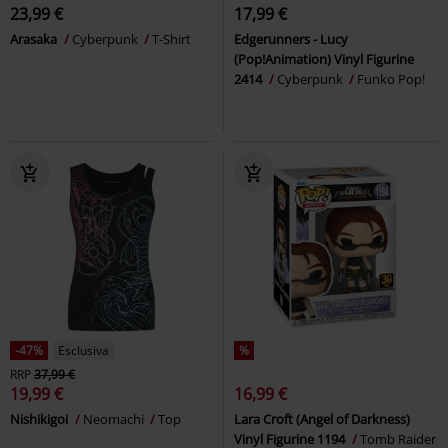
23,99 €
17,99 €
Arasaka
Cyberpunk
T-Shirt
Edgerunners - Lucy
(Pop!Animation) Vinyl Figurine
2414
Cyberpunk
Funko Pop!
-47%
Esclusiva
%
RRP
37,99 €
19,99 €
16,99 €
Nishikigoi
Neomachi
Top
Lara Croft (Angel of Darkness)
Vinyl Figurine 1194
Tomb Raider