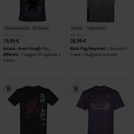
Quasi esaurito
Esclusiva
Novità
Taglia Extra
RRP
24,99 €
RRP
34,95 €
19,99 €
26,99 €
Arcane - Even though I'm...
Black Flag Resynced
Assassin's
different.
League Of Legends
Creed
Maglietta oversize
T-Shirt