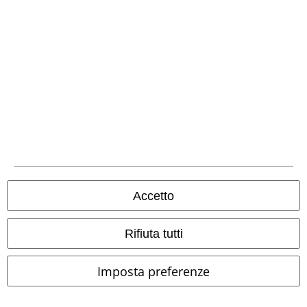
Il servizio clienti è attivo dalle 08:30 alle 16:30 (Lun - Ven, esclusi
festivi).
Informazioni ulteriori
Inizia la chat
Servizio Clienti
FAQ
Condizioni di Reso
Rendi un articolo
Accetto
Info taglie
Rifiuta tutti
Cancella la tua iscrizione al BSC
Imposta preferenze
Metodi di Pagamento