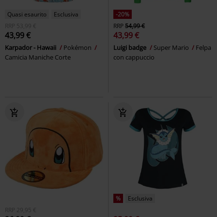
Quasi esaurito
Esclusiva
-20%
RRP
53,99 €
RRP
54,99 €
43,99 €
43,99 €
Karpador - Hawaii
Pokémon
Luigi badge
Super Mario
Felpa
Camicia Maniche Corte
con cappuccio
%
Esclusiva
RRP
29,95 €