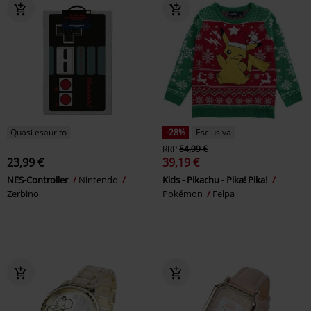
Quasi esaurito
-28%
Esclusiva
RRP
54,99 €
23,99 €
39,19 €
NES-Controller
Nintendo
Kids - Pikachu - Pika! Pika!
Zerbino
Pokémon
Felpa