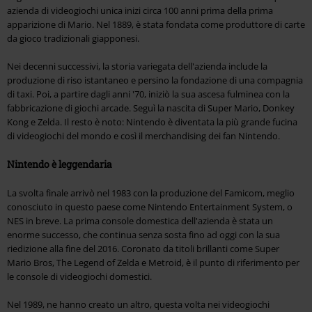
azienda di videogiochi unica inizi circa 100 anni prima della prima
apparizione di Mario. Nel 1889, è stata fondata come produttore di carte
da gioco tradizionali giapponesi.
Nei decenni successivi, la storia variegata dell'azienda include la
produzione di riso istantaneo e persino la fondazione di una compagnia
di taxi. Poi, a partire dagli anni '70, iniziò la sua ascesa fulminea con la
fabbricazione di giochi arcade. Seguì la nascita di Super Mario, Donkey
Kong e Zelda. Il resto è noto: Nintendo è diventata la più grande fucina
di videogiochi del mondo e così il merchandising dei fan Nintendo.
Nintendo è leggendaria
La svolta finale arrivò nel 1983 con la produzione del Famicom, meglio
conosciuto in questo paese come Nintendo Entertainment System, o
NES in breve. La prima console domestica dell'azienda è stata un
enorme successo, che continua senza sosta fino ad oggi con la sua
riedizione alla fine del 2016. Coronato da titoli brillanti come Super
Mario Bros, The Legend of Zelda e Metroid, è il punto di riferimento per
le console di videogiochi domestici.
Nel 1989, ne hanno creato un altro, questa volta nei videogiochi