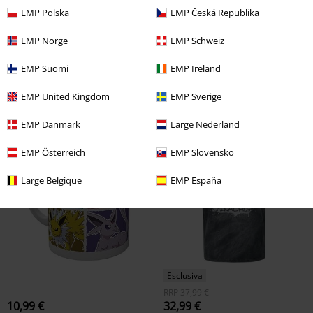
EMP Polska
EMP Česká Republika
RRP
24,99 €
19,99 €
19,99 €
EMP Norge
EMP Schweiz
Snorlax
Pokémon
Portafoglio
Pokémon
Pokémon
Calzini
EMP Suomi
EMP Ireland
EMP United Kingdom
EMP Sverige
EMP Danmark
Large Nederland
EMP Österreich
EMP Slovensko
Large Belgique
EMP España
Esclusiva
RRP
37,99 €
10,99 €
32,99 €