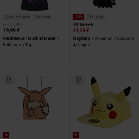
Quasi esaurito
Esclusiva
-26%
Esclusiva
RRP
24,99 €
RRP
59,99 €
19,99 €
43,99 €
Misdreavus - Mischief Maker
Magikarp
Pokémon
Costume
Pokémon
Top
da bagno
%
%