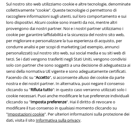
riguardanti i prodotti trattati. Sono al corrente che i miei dati personali
Sul nostro sito web utilizziamo cookie e altre tecnologie, denominate
verranno gestiti in conformità con la
Politica sulla Privacy
. Potrò revocare
collettivamente "cookie". Queste tecnologie ci permettono di
tale consenso in qualunque momento, tramite il link di disiscrizione
raccogliere informazioni sugli utenti, sul loro comportamento e sui
presente in ogni newsletter.
loro dispositivi. Alcuni cookie sono inseriti da noi, mentre altri
Clicca qui
per annullare liscrizione alla newsletter.
provengono dai nostri partner. Noi e i nostri partner utilizziamo i
cookie per garantire laffidabilità e la sicurezza del nostro sito web,
Iscriviti
per migliorare e personalizzare la tua esperienza di acquisto, per
condurre analisi e per scopi di marketing (ad esempio, annunci
personalizzati) sul nostro sito web, sui social media e su siti web di
*Attivo per 4 settimane. Non utilizzabile in combinazione con altri codici
promozionali. Lo sconto verrà applicato dopo aver inserito il codice nel
terzi. Se i dati vengono trasferiti negli Stati Uniti, vengono condivisi
campo dedicato del carrello. Libri, media (CD, DVD, vinili, ecc.), Funko
solo con partner che sono soggetti a una decisione di adeguatezza ai
Pop!, biglietti, articoli Rammstein, (Till) Lindemann, Die Ärzte, Die Toten
sensi della normativa UE vigente e sono adeguatamente certificati.
Hosen, Feine Sahne Fischfilet, Broilers, Böhse Onkelz, buoni regalo e
Facendo clic su "
Accetto
", si acconsente alluso dei cookie da parte
articoli che prevedono una donazione nel prezzo sono esclusi dalla
nostra e dei nostri partner. In alternativa, puoi negare il consenso
promo.
cliccando su "
Rifiuta tutto
": in questo caso verranno utilizzati solo i
cookie necessari. Puoi anche modificare le tue preferenze individuali
cliccando su "
Imposta preferenze
". Hai il diritto di revocare o
modificare il tuo consenso in qualsiasi momento cliccando su
"
Impostazioni cookie
". Per ulteriori informazioni sulla protezione dei
dati, visita il sito
Informativa sulla privacy
.
Il nostro servizio clienti è qui per te