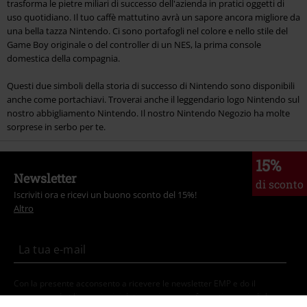
trasforma le pietre miliari di successo dell'azienda in pratici oggetti di
uso quotidiano. Il tuo caffè mattutino avrà un sapore ancora migliore da
una bella tazza Nintendo. Ci sono portafogli nel colore e nello stile del
Game Boy originale o del controller di un NES, la prima console
domestica della compagnia.
Questi due simboli della storia di successo di Nintendo sono disponibili
anche come portachiavi. Troverai anche il leggendario logo Nintendo sul
nostro abbigliamento Nintendo. Il nostro Nintendo Negozio ha molte
sorprese in serbo per te.
15%
Newsletter
di sconto
Iscriviti ora e ricevi un buono sconto del 15%!
Altro
Con la presente acconsento a ricevere le newsletter EMP e do il
consenso ad utilizzare i miei dati per ricevere informative periodiche