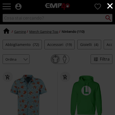
×
EMP
0
-
Musica,
Cerca
Cerca
Punto
Film,
nel
di
Serie
catalogo
ritiro
TV
Gaming
Merch Gaming Top
Nintendo (110)
&
Videogame
Abbigliamento
(72)
Accessori
(19)
Gioielli
(4)
Acce
merch
-
Abbigliamento
Filtra
Alternativo