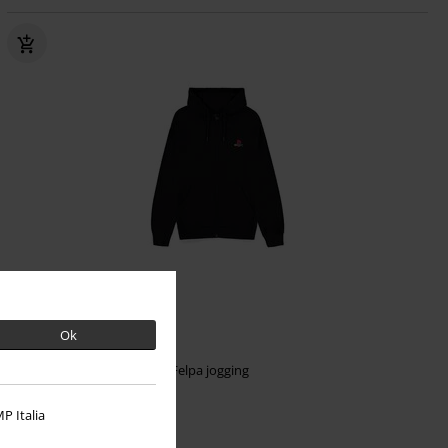
Quasi esaurito
RRP
69,95 €
Ok
64,99 €
PlayStation
Playstation
Felpa jogging
P Italia