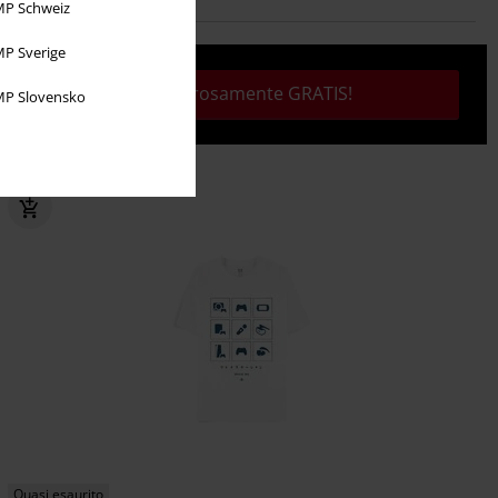
P Schweiz
P Sverige
Tutto rigorosamente GRATIS!
P Slovensko
Quasi esaurito