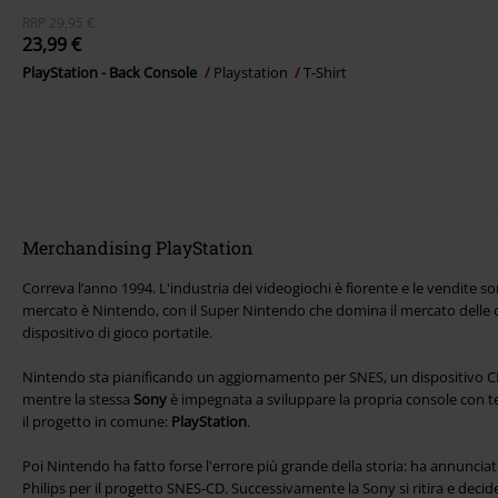
RRP
29,95 €
23,99 €
PlayStation - Back Console
Playstation
T-Shirt
Merchandising PlayStation
Correva l’anno 1994. L'industria dei videogiochi è fiorente e le vendite son
mercato è Nintendo, con il Super Nintendo che domina il mercato delle co
dispositivo di gioco portatile.
Nintendo sta pianificando un aggiornamento per SNES, un dispositivo CD
mentre la stessa
Sony
è impegnata a sviluppare la propria console con t
il progetto in comune:
PlayStation
.
Poi Nintendo ha fatto forse l'errore più grande della storia: ha annuncia
Philips per il progetto SNES-CD. Successivamente la Sony si ritira e dec