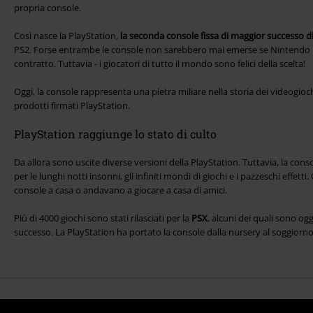
propria console.
Così nasce la PlayStation,
la seconda console fissa di maggior successo 
PS2. Forse entrambe le console non sarebbero mai emerse se Nintendo
contratto. Tuttavia - i giocatori di tutto il mondo sono felici della scelta!
Oggi, la console rappresenta una pietra miliare nella storia dei videogioc
prodotti firmati PlayStation.
PlayStation raggiunge lo stato di culto
Da allora sono uscite diverse versioni della PlayStation. Tuttavia, la con
per le lunghi notti insonni, gli infiniti mondi di giochi e i pazzeschi effett
console a casa o andavano a giocare a casa di amici.
Più di 4000 giochi sono stati rilasciati per la
PSX
, alcuni dei quali sono ogg
successo. La PlayStation ha portato la console dalla nursery al soggiorno