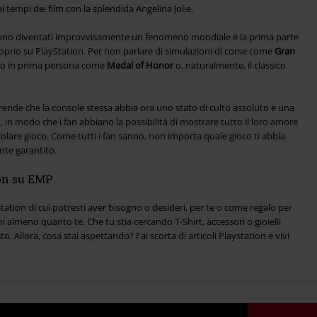
tempi dei film con la splendida Angelina Jolie.
no diventati improvvisamente un fenomeno mondiale e la prima parte
prio su PlayStation. Per non parlare di simulazioni di corse come
Gran
tto in prima persona come
Medal of Honor
o, naturalmente, il classico
rende che la console stessa abbia ora uno stato di culto assoluto e una
, in modo che i fan abbiano la possibilità di mostrare tutto il loro amore
olare gioco. Come tutti i fan sanno, non importa quale gioco ti abbia
nte garantito.
ion su EMP
Station di cui potresti aver bisogno o desideri, per te o come regalo per
almeno quanto te. Che tu stia cercando T-Shirt, accessori o gioielli
to. Allora, cosa stai aspettando? Fai scorta di articoli Playstation e vivi