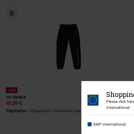
-26%
Shopping
RRP
59,95 €
Please click he
43,99 €
International
PlayStation
Playstation
Pantaloni tuta
EMP International