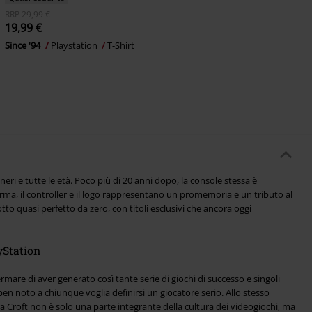
RRP
29,99 €
19,99 €
Since '94
Playstation
T-Shirt
generi e tutte le età. Poco più di 20 anni dopo, la console stessa è
rma, il controller e il logo rappresentano un promemoria e un tributo al
to quasi perfetto da zero, con titoli esclusivi che ancora oggi
yStation
mare di aver generato così tante serie di giochi di successo e singoli
ben noto a chiunque voglia definirsi un giocatore serio. Allo stesso
a Croft non è solo una parte integrante della cultura dei videogiochi, ma