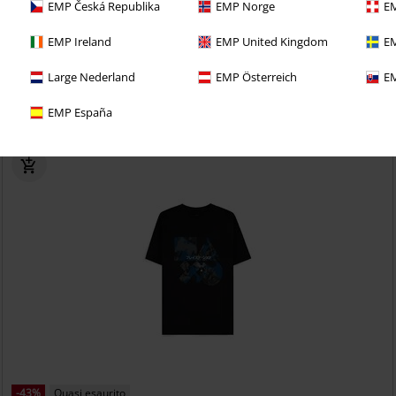
EMP Česká Republika
EMP Norge
EM
EMP Ireland
EMP United Kingdom
EM
eciale: trattati bene e prova per 30 giorni il
Large Nederland
EMP Österreich
EM
 CLUB!
EMP España
-43%
Quasi esaurito