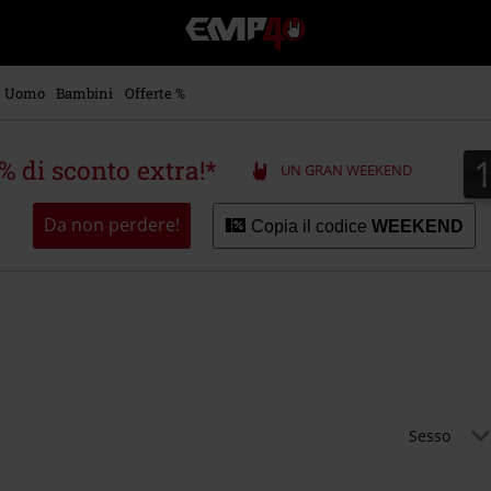
EMP
-
Musica,
Film,
Uomo
Bambini
Offerte %
Serie
TV
&
5% di sconto extra!*
UN GRAN WEEKEND
Videogame
merch
-
Da non perdere!
Copia il codice
WEEKEND
Abbigliamento
Alternativo
Sesso