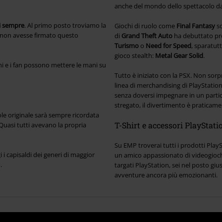
anche del mondo dello spettacolo dai 
di sempre
. Al primo posto troviamo la
Giochi di ruolo come
Final Fantasy
so
 non avesse firmato questo
di
Grand Theft Auto
ha debuttato pro
Turismo
o
Need for Speed
, sparatu
gioco stealth:
Metal Gear Solid
.
hi e i fan possono mettere le mani su
Tutto è iniziato con la PSX. Non sorp
linea di merchandising di PlayStation
senza doversi impegnare in un partic
stregato, il divertimento è praticame
sole originale sarà sempre ricordata
T-Shirt e accessori PlayStat
i. Quasi tutti avevano la propria
Su EMP troverai tutti i prodotti Play
i i capisaldi dei generi di maggior
un amico appassionato di videogiochi 
.
targati PlayStation, sei nel posto gius
avventure ancora più emozionanti.