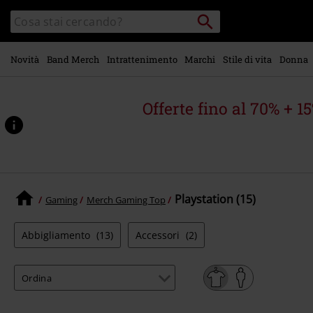
Vai al
Cerca
Cerca
contenuto
Punto
nel
di
principale
catalogo
ritiro
Novità
Band Merch
Intrattenimento
Marchi
Stile di vita
Donna
Offerte fino al 70% + 1
Playstation (15)
Gaming
Merch Gaming Top
Abbigliamento
(13)
Accessori
(2)