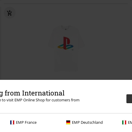
-27%
 from International
RRP
29,95 €
re to visit EMP Online Shop for customers from
21,59 €
Playstation - Symbols
Playstation
T-Shirt
EMP France
EMP Deutschland
EM