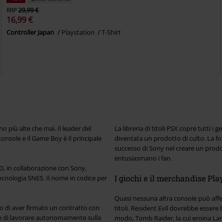
RRP
29,99 €
16,99 €
Controller Japan
Playstation
T-Shirt
o più alte che mai. Il leader del
La libreria di titoli PSX copre tutti i 
nsole e il Game Boy è il principale
diventata un prodotto di culto. La fo
successo di Sony nel creare un prodot
entusiasmano i fan.
, in collaborazione con Sony,
I giochi e il merchandise Pla
ecnologia SNES. Il nome in codice per
Quasi nessuna altra console può affer
to di aver firmato un contratto con
titoli. Resident Evil dovrebbe essere 
ide di lavorare autonomamente sulla
modo, Tomb Raider, la cui eroina Lar