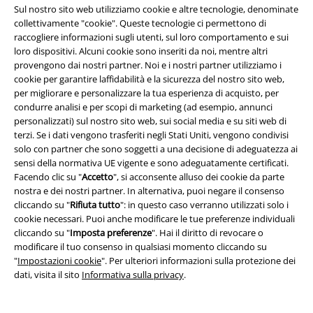
Sul nostro sito web utilizziamo cookie e altre tecnologie, denominate
Sconto EMP per studenti
collettivamente "cookie". Queste tecnologie ci permettono di
raccogliere informazioni sugli utenti, sul loro comportamento e sui
EMP Backstage Club
loro dispositivi. Alcuni cookie sono inseriti da noi, mentre altri
provengono dai nostri partner. Noi e i nostri partner utilizziamo i
cookie per garantire laffidabilità e la sicurezza del nostro sito web,
per migliorare e personalizzare la tua esperienza di acquisto, per
Informazioni su EMP
condurre analisi e per scopi di marketing (ad esempio, annunci
personalizzati) sul nostro sito web, sui social media e su siti web di
Eventi EMP
terzi. Se i dati vengono trasferiti negli Stati Uniti, vengono condivisi
solo con partner che sono soggetti a una decisione di adeguatezza ai
Programmi partner
sensi della normativa UE vigente e sono adeguatamente certificati.
Facendo clic su "
Accetto
", si acconsente alluso dei cookie da parte
Sostenibilità
nostra e dei nostri partner. In alternativa, puoi negare il consenso
cliccando su "
Rifiuta tutto
": in questo caso verranno utilizzati solo i
cookie necessari. Puoi anche modificare le tue preferenze individuali
cliccando su "
Imposta preferenze
". Hai il diritto di revocare o
modificare il tuo consenso in qualsiasi momento cliccando su
"
Impostazioni cookie
". Per ulteriori informazioni sulla protezione dei
dati, visita il sito
Informativa sulla privacy
.