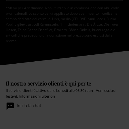
*Attivo per 4 settimane. Non utilizzabile in combinazione con altri codici
promozionali. Lo sconto verrà applicato dopo aver inserito il codice nel
campo dedicato del carrello. Libri, media (CD, DVD, vinili, ecc.), Funko
Pop!, biglietti, articoli Rammstein, (Till) Lindemann, Die Ärzte, Die Toten
Hosen, Feine Sahne Fischfilet, Broilers, Böhse Onkelz, buoni regalo e
articoli che prevedono una donazione nel prezzo sono esclusi dalla
promo.
Il nostro servizio clienti è qui per te
Il servizio clienti è attivo dalle Lunedì alle 08:30 (Lun - Ven, esclusi
festivi).
Informazioni ulteriori
Inizia la chat