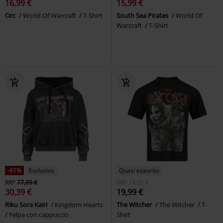
16,99 €
15,99 €
Orc
World Of Warcraft
T-Shirt
South Sea Pirates
World Of
Warcraft
T-Shirt
-61%
Esclusiva
Quasi esaurito
RRP
77,99 €
RRP
24,95 €
30,39 €
19,99 €
Riku Sora Kairi
Kingdom Hearts
The Witcher
The Witcher
T-
Felpa con cappuccio
Shirt