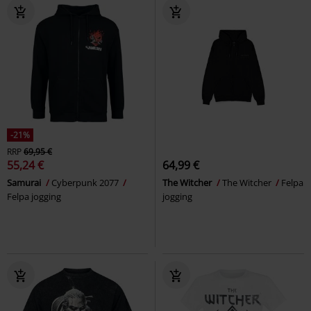
-21%
RRP
69,95 €
55,24 €
64,99 €
Samurai
Cyberpunk 2077
The Witcher
The Witcher
Felpa
Felpa jogging
jogging