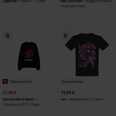
Dogmeat
Fallout
T-Shirt
Riku Sora Kairi
Kingdom Hearts
Pantaloni tuta
%
Quasi esaurito
Quasi esaurito
37,99 €
19,99 €
Samurai Band Merch
Vex
Borderlands
T-Shirt
Cyberpunk 2077
Felpa