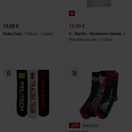
%
19,99 €
15,99 €
Nuka-Cola
Fallout
Calzini
V - Skyrim - Mysterium Xarxes
The Elder Scrolls
T-Shirt
-32%
Esclusiva