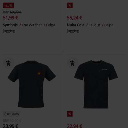
-25%
%
RRP
69,99 €
51,99 €
55,24 €
Symbols
The Witcher
Felpa
Nuka Cola
Fallout
Felpa
jogging
jogging
Esclusiva
%
RRP
32,99 €
23,99 €
22,94 €