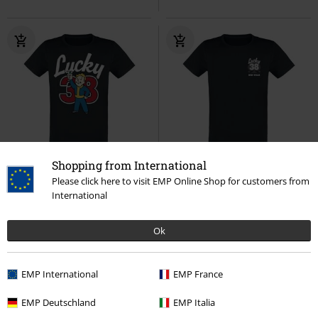
Shopping from International
%
Please click here to visit EMP Online Shop for customers from
International
16,99 €
19,99 €
Lucky 38 Cocktail
Fallout
T-
Lucky 38 New Vegas
Fallout
T-
Shirt
Shirt
Ok
EMP International
EMP France
EMP Deutschland
EMP Italia