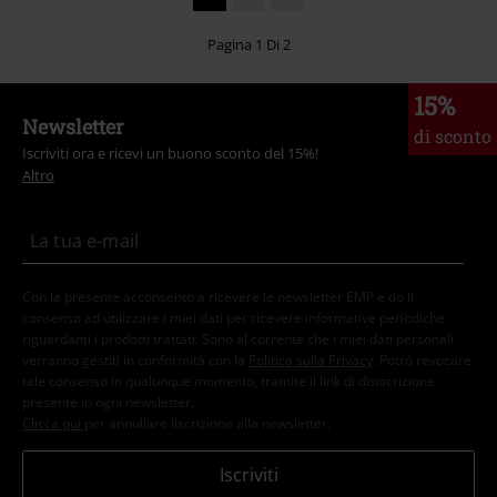
Pagina 1 Di 2
15%
Newsletter
di sconto
Iscriviti ora e ricevi un buono sconto del 15%!
Altro
Con la presente acconsento a ricevere le newsletter EMP e do il
consenso ad utilizzare i miei dati per ricevere informative periodiche
riguardanti i prodotti trattati. Sono al corrente che i miei dati personali
verranno gestiti in conformità con la
Politica sulla Privacy
. Potrò revocare
tale consenso in qualunque momento, tramite il link di disiscrizione
presente in ogni newsletter.
Clicca qui
per annullare liscrizione alla newsletter.
Iscriviti