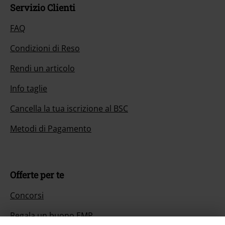
Servizio Clienti
FAQ
Condizioni di Reso
Rendi un articolo
Info taglie
Cancella la tua iscrizione al BSC
Metodi di Pagamento
Offerte per te
Concorsi
Regala un buono EMP