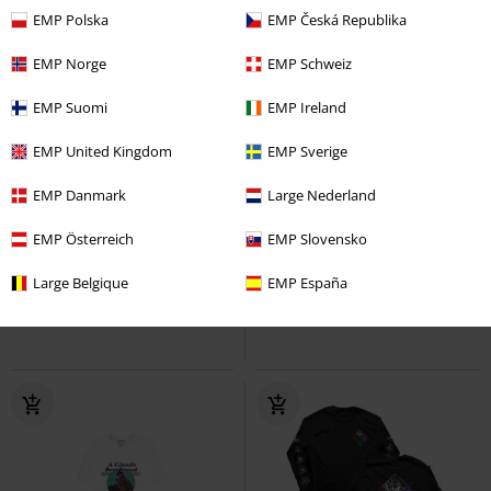
EMP Polska
EMP Česká Republika
EMP Norge
EMP Schweiz
EMP Suomi
EMP Ireland
EMP United Kingdom
EMP Sverige
%
Esclusiva
-43%
EMP Danmark
Large Nederland
RRP
37,99 €
35,19 €
21,59 €
EMP Österreich
EMP Slovensko
Nuka-Cola Bottle Cap
Fallout
Bluff until you get enough!!
Felpa
Fallout
T-Shirt
Large Belgique
EMP España