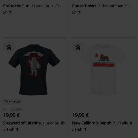
Praise the Sun
Dark Souls
T-
Runes T-shirt
The Witcher
T-
Shirt
Shirt
Esclusiva
RRP
22,99 €
19,99 €
19,99 €
Siegward of Catarina
Dark Souls
New California Republic
Fallout
T-Shirt
T-Shirt