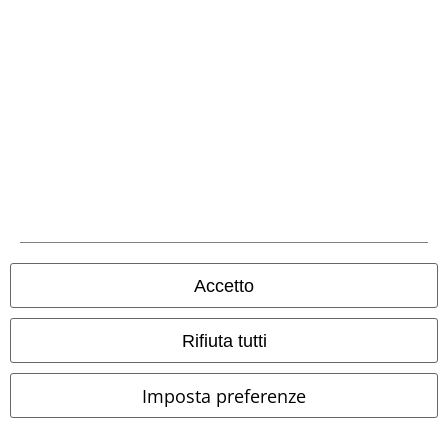
Seguici online!
Metodi di Pagamento
Accetto
Rifiuta tutti
Bonifico bancario
Imposta preferenze
Contrassegno