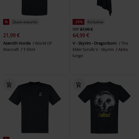
%
Quasi esaurito
-26%
Esclusiva
RRP
87,99 €
21,99 €
64,99 €
Azeroth Horde
World Of
V - Skyrim - Dragonborn
The
Warcraft
T-Shirt
Elder Scrolls V - Skyrim
Abito
lungo