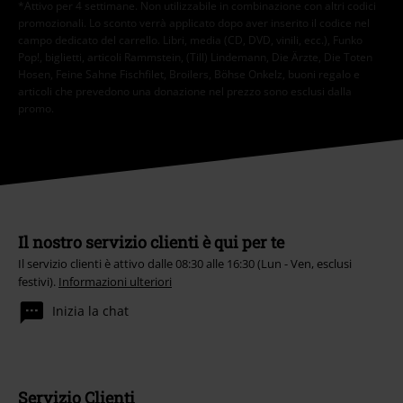
*Attivo per 4 settimane. Non utilizzabile in combinazione con altri codici
promozionali. Lo sconto verrà applicato dopo aver inserito il codice nel
campo dedicato del carrello. Libri, media (CD, DVD, vinili, ecc.), Funko
Pop!, biglietti, articoli Rammstein, (Till) Lindemann, Die Ärzte, Die Toten
Hosen, Feine Sahne Fischfilet, Broilers, Böhse Onkelz, buoni regalo e
articoli che prevedono una donazione nel prezzo sono esclusi dalla
promo.
Il nostro servizio clienti è qui per te
Il servizio clienti è attivo dalle 08:30 alle 16:30 (Lun - Ven, esclusi
festivi).
Informazioni ulteriori
Inizia la chat
Servizio Clienti