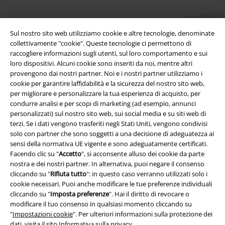
Sul nostro sito web utilizziamo cookie e altre tecnologie, denominate
collettivamente "cookie". Queste tecnologie ci permettono di
raccogliere informazioni sugli utenti, sul loro comportamento e sui
loro dispositivi. Alcuni cookie sono inseriti da noi, mentre altri
Info legali
provengono dai nostri partner. Noi e i nostri partner utilizziamo i
cookie per garantire laffidabilità e la sicurezza del nostro sito web,
Termini & Condizioni
per migliorare e personalizzare la tua esperienza di acquisto, per
condurre analisi e per scopi di marketing (ad esempio, annunci
Redazione
personalizzati) sul nostro sito web, sui social media e su siti web di
terzi. Se i dati vengono trasferiti negli Stati Uniti, vengono condivisi
Legge sulla Privacy
solo con partner che sono soggetti a una decisione di adeguatezza ai
sensi della normativa UE vigente e sono adeguatamente certificati.
Facendo clic su "
Accetto
", si acconsente alluso dei cookie da parte
Smaltimento rifiuti e protezione dell’ambiente
nostra e dei nostri partner. In alternativa, puoi negare il consenso
cliccando su "
Rifiuta tutto
": in questo caso verranno utilizzati solo i
Dichiarazione di Conformità
cookie necessari. Puoi anche modificare le tue preferenze individuali
cliccando su "
Imposta preferenze
". Hai il diritto di revocare o
Informazioni sull'accessibilità
modificare il tuo consenso in qualsiasi momento cliccando su
"
Impostazioni cookie
". Per ulteriori informazioni sulla protezione dei
Impostazioni cookie
dati, visita il sito
Informativa sulla privacy
.