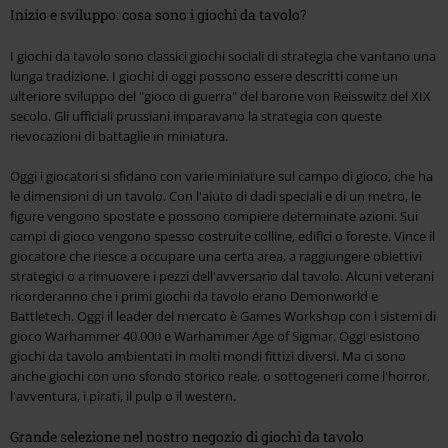
Inizio e sviluppo: cosa sono i giochi da tavolo?
I giochi da tavolo sono classici giochi sociali di strategia che vantano una
lunga tradizione. I giochi di oggi possono essere descritti come un
ulteriore sviluppo del "gioco di guerra" del barone von Reisswitz del XIX
secolo. Gli ufficiali prussiani imparavano la strategia con queste
rievocazioni di battaglie in miniatura.
Oggi i giocatori si sfidano con varie miniature sul campo di gioco, che ha
le dimensioni di un tavolo. Con l'aiuto di dadi speciali e di un metro, le
figure vengono spostate e possono compiere determinate azioni. Sui
campi di gioco vengono spesso costruite colline, edifici o foreste. Vince il
giocatore che riesce a occupare una certa area, a raggiungere obiettivi
strategici o a rimuovere i pezzi dell'avversario dal tavolo. Alcuni veterani
ricorderanno che i primi giochi da tavolo erano Demonworld e
Battletech. Oggi il leader del mercato è Games Workshop con i sistemi di
gioco Warhammer 40.000 e Warhammer Age of Sigmar. Oggi esistono
giochi da tavolo ambientati in molti mondi fittizi diversi. Ma ci sono
anche giochi con uno sfondo storico reale, o sottogeneri come l'horror,
l'avventura, i pirati, il pulp o il western.
Grande selezione nel nostro negozio di giochi da tavolo