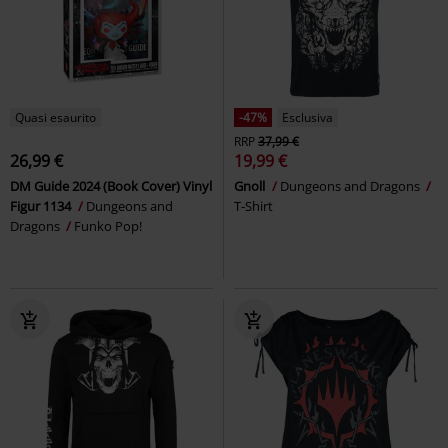
Quasi esaurito
-47%
Esclusiva
RRP
37,99 €
26,99 €
19,99 €
DM Guide 2024 (Book Cover) Vinyl
Gnoll
Dungeons and Dragons
Figur 1134
Dungeons and
T-Shirt
Dragons
Funko Pop!