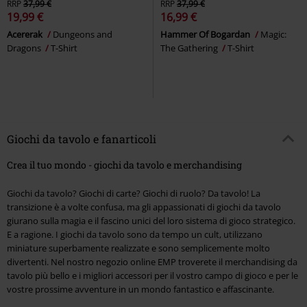
RRP
37,99 €
RRP
37,99 €
19,99 €
16,99 €
Acererak
Dungeons and
Hammer Of Bogardan
Magic:
Dragons
T-Shirt
The Gathering
T-Shirt
Giochi da tavolo e fanarticoli
Crea il tuo mondo - giochi da tavolo e merchandising
Giochi da tavolo? Giochi di carte? Giochi di ruolo? Da tavolo! La
transizione è a volte confusa, ma gli appassionati di giochi da tavolo
giurano sulla magia e il fascino unici del loro sistema di gioco strategico.
E a ragione. I giochi da tavolo sono da tempo un cult, utilizzano
miniature superbamente realizzate e sono semplicemente molto
divertenti. Nel nostro negozio online EMP troverete il merchandising da
tavolo più bello e i migliori accessori per il vostro campo di gioco e per le
vostre prossime avventure in un mondo fantastico e affascinante.