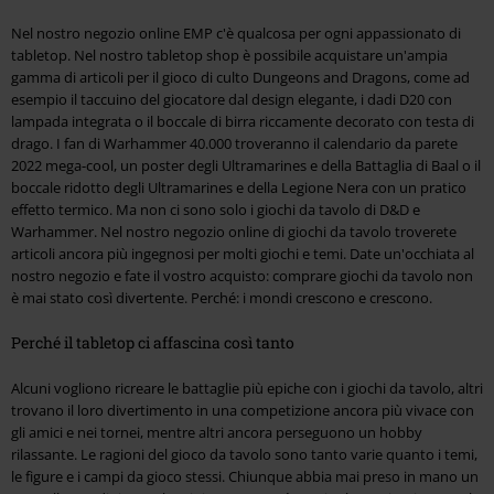
Nel nostro negozio online EMP c'è qualcosa per ogni appassionato di
tabletop. Nel nostro tabletop shop è possibile acquistare un'ampia
gamma di articoli per il gioco di culto Dungeons and Dragons, come ad
esempio il taccuino del giocatore dal design elegante, i dadi D20 con
lampada integrata o il boccale di birra riccamente decorato con testa di
drago. I fan di Warhammer 40.000 troveranno il calendario da parete
2022 mega-cool, un poster degli Ultramarines e della Battaglia di Baal o il
boccale ridotto degli Ultramarines e della Legione Nera con un pratico
effetto termico. Ma non ci sono solo i giochi da tavolo di D&D e
Warhammer. Nel nostro negozio online di giochi da tavolo troverete
articoli ancora più ingegnosi per molti giochi e temi. Date un'occhiata al
nostro negozio e fate il vostro acquisto: comprare giochi da tavolo non
è mai stato così divertente. Perché: i mondi crescono e crescono.
Perché il tabletop ci affascina così tanto
Alcuni vogliono ricreare le battaglie più epiche con i giochi da tavolo, altri
trovano il loro divertimento in una competizione ancora più vivace con
gli amici e nei tornei, mentre altri ancora perseguono un hobby
rilassante. Le ragioni del gioco da tavolo sono tanto varie quanto i temi,
le figure e i campi da gioco stessi. Chiunque abbia mai preso in mano un