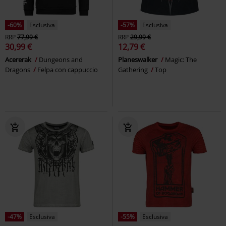
-60%
Esclusiva
-57%
Esclusiva
RRP
77,99 €
RRP
29,99 €
30,99 €
12,79 €
Acererak
Dungeons and
Planeswalker
Magic: The
Dragons
Felpa con cappuccio
Gathering
Top
-47%
Esclusiva
-55%
Esclusiva