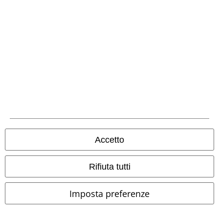
Metodi di Pagamento
Bonifico bancario
Accetto
Contrassegno
Rifiuta tutti
Spedizione
Imposta preferenze