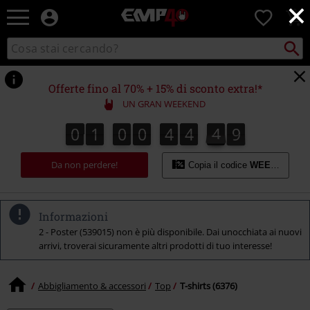
×
EMP
0
-
Musica,
Cerca
Cerca
Punto
Film,
nel
di
Serie
catalogo
ritiro
TV
Offerte fino al 70% + 15% di sconto extra!*
&
UN GRAN WEEKEND
Videogame
merch
0
1
0
0
4
4
4
8
0
1
0
0
4
4
4
7
5
9
7
8
-
Abbigliamento
Da non perdere!
Alternativo
Copia il codice
WEEKEND
Informazioni
2 - Poster (539015) non è più disponibile. Dai unocchiata ai nuovi
arrivi, troverai sicuramente altri prodotti di tuo interesse!
Abbigliamento & accessori
Top
T-shirts (6376)