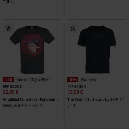
T-Shirt
-25%
Anche in Taglie Forti
-54%
Esclusiva
RRP
35,00 €
RRP
34,99 €
25,99 €
15,99 €
Amplified Collection - Paranoid
The Void
Gothicana by EMP
T-
Black Sabbath
T-Shirt
Shirt