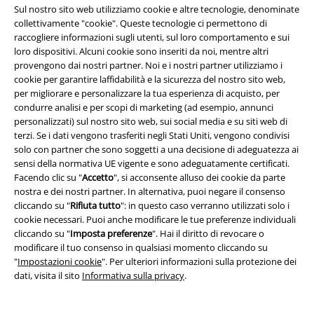
Sul nostro sito web utilizziamo cookie e altre tecnologie, denominate
collettivamente "cookie". Queste tecnologie ci permettono di
Informazioni su EMP
raccogliere informazioni sugli utenti, sul loro comportamento e sui
loro dispositivi. Alcuni cookie sono inseriti da noi, mentre altri
Eventi EMP
provengono dai nostri partner. Noi e i nostri partner utilizziamo i
cookie per garantire laffidabilità e la sicurezza del nostro sito web,
Programmi partner
per migliorare e personalizzare la tua esperienza di acquisto, per
condurre analisi e per scopi di marketing (ad esempio, annunci
Sostenibilità
personalizzati) sul nostro sito web, sui social media e su siti web di
terzi. Se i dati vengono trasferiti negli Stati Uniti, vengono condivisi
solo con partner che sono soggetti a una decisione di adeguatezza ai
sensi della normativa UE vigente e sono adeguatamente certificati.
Facendo clic su "
Accetto
", si acconsente alluso dei cookie da parte
nostra e dei nostri partner. In alternativa, puoi negare il consenso
cliccando su "
Rifiuta tutto
": in questo caso verranno utilizzati solo i
cookie necessari. Puoi anche modificare le tue preferenze individuali
cliccando su "
Imposta preferenze
". Hai il diritto di revocare o
modificare il tuo consenso in qualsiasi momento cliccando su
Seguici online!
"
Impostazioni cookie
". Per ulteriori informazioni sulla protezione dei
dati, visita il sito
Informativa sulla privacy
.