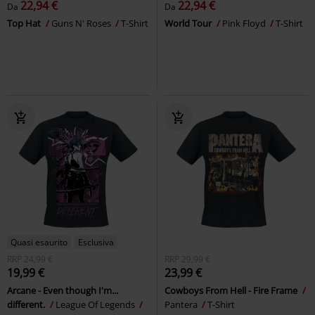
22,94 €
22,94 €
Da
Da
Top Hat
Guns N' Roses
T-Shirt
World Tour
Pink Floyd
T-Shirt
Quasi esaurito
Esclusiva
RRP
24,99 €
RRP
29,99 €
19,99 €
23,99 €
Arcane - Even though I'm...
Cowboys From Hell - Fire Frame
different.
League Of Legends
Pantera
T-Shirt