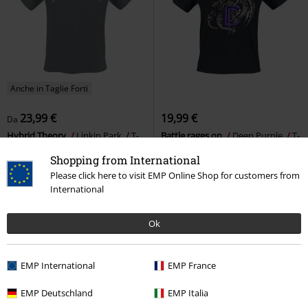
Anche in Taglie Forti
23,99 €
19,99 €
Da
Hybrid Theory
Linkin Park
T-
Battle rages on
Deep Purple
T-
Shirt
Shirt
Shopping from International
Please click here to visit EMP Online Shop for customers from
International
Ok
EMP International
EMP France
EMP Deutschland
EMP Italia