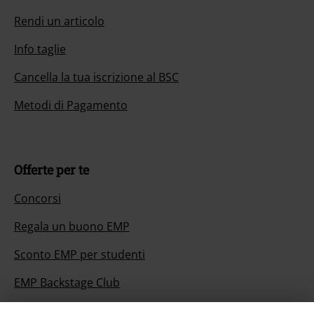
Rendi un articolo
Info taglie
Cancella la tua iscrizione al BSC
Metodi di Pagamento
Offerte per te
Concorsi
Regala un buono EMP
Sconto EMP per studenti
EMP Backstage Club