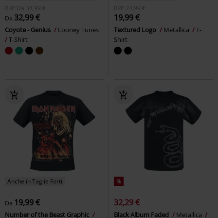
RRP
Da
34,99 €
RRP
24,99 €
32,99 €
19,99 €
Da
Coyote - Genius
Looney Tunes
Textured Logo
Metallica
T-
T-Shirt
Shirt
Anche in Taglie Forti
%
19,99 €
32,29 €
Da
Number of the Beast Graphic
Black Album Faded
Metallica