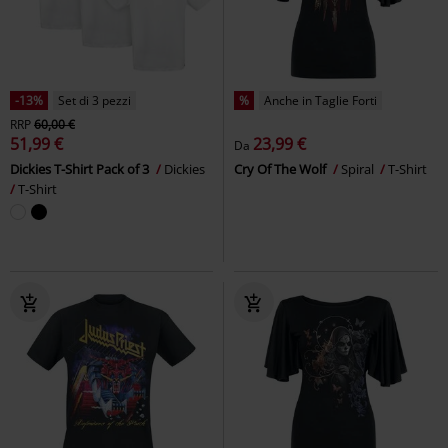
-13%
Set di 3 pezzi
%
Anche in Taglie Forti
RRP
60,00 €
51,99 €
23,99 €
Da
Dickies T-Shirt Pack of 3
Dickies
Cry Of The Wolf
Spiral
T-Shirt
T-Shirt