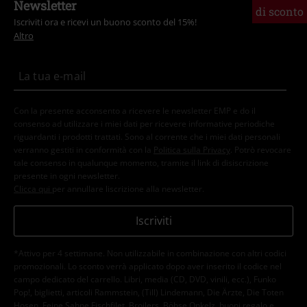
Newsletter
di sconto
Iscriviti ora e ricevi un buono sconto del 15%!
Altro
Con la presente acconsento a ricevere le newsletter EMP e do il
consenso ad utilizzare i miei dati per ricevere informative periodiche
riguardanti i prodotti trattati. Sono al corrente che i miei dati personali
verranno gestiti in conformità con la
Politica sulla Privacy
. Potrò revocare
tale consenso in qualunque momento, tramite il link di disiscrizione
presente in ogni newsletter.
Clicca qui
per annullare liscrizione alla newsletter.
Iscriviti
*Attivo per 4 settimane. Non utilizzabile in combinazione con altri codici
promozionali. Lo sconto verrà applicato dopo aver inserito il codice nel
campo dedicato del carrello. Libri, media (CD, DVD, vinili, ecc.), Funko
Pop!, biglietti, articoli Rammstein, (Till) Lindemann, Die Ärzte, Die Toten
Hosen, Feine Sahne Fischfilet, Broilers, Böhse Onkelz, buoni regalo e