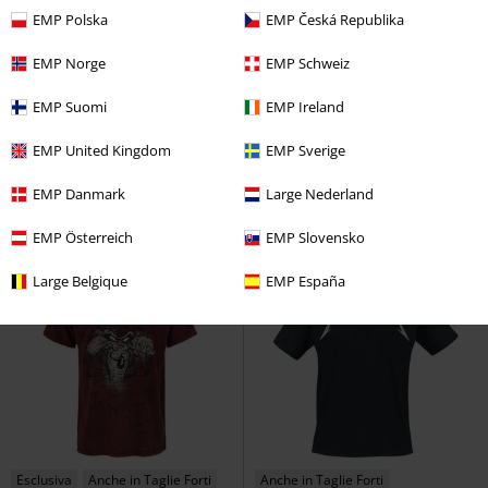
EMP Polska
EMP Česká Republika
EMP Norge
EMP Schweiz
Anche in Taglie Forti
EMP Suomi
EMP Ireland
19,99 €
30,99 €
Unknown pleasures
Joy Division
Engel
Rammstein
T-Shirt
EMP United Kingdom
EMP Sverige
T-Shirt
EMP Danmark
Large Nederland
EMP Österreich
EMP Slovensko
Large Belgique
EMP España
Esclusiva
Anche in Taglie Forti
Anche in Taglie Forti