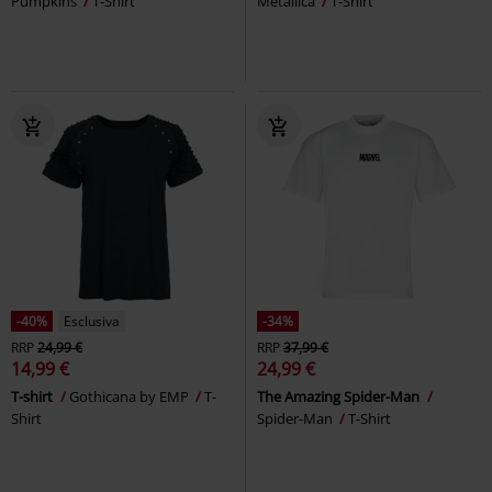
Pumpkins
T-Shirt
Metallica
T-Shirt
-40%
Esclusiva
-34%
RRP
24,99 €
RRP
37,99 €
14,99 €
24,99 €
T-shirt
Gothicana by EMP
T-
The Amazing Spider-Man
Shirt
Spider-Man
T-Shirt