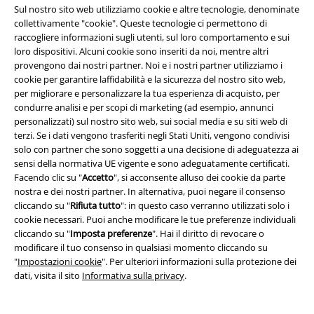
Sul nostro sito web utilizziamo cookie e altre tecnologie, denominate
collettivamente "cookie". Queste tecnologie ci permettono di
Informazioni su EMP
raccogliere informazioni sugli utenti, sul loro comportamento e sui
loro dispositivi. Alcuni cookie sono inseriti da noi, mentre altri
Eventi EMP
provengono dai nostri partner. Noi e i nostri partner utilizziamo i
cookie per garantire laffidabilità e la sicurezza del nostro sito web,
Programmi partner
per migliorare e personalizzare la tua esperienza di acquisto, per
condurre analisi e per scopi di marketing (ad esempio, annunci
Sostenibilità
personalizzati) sul nostro sito web, sui social media e su siti web di
terzi. Se i dati vengono trasferiti negli Stati Uniti, vengono condivisi
solo con partner che sono soggetti a una decisione di adeguatezza ai
sensi della normativa UE vigente e sono adeguatamente certificati.
Facendo clic su "
Accetto
", si acconsente alluso dei cookie da parte
nostra e dei nostri partner. In alternativa, puoi negare il consenso
cliccando su "
Rifiuta tutto
": in questo caso verranno utilizzati solo i
cookie necessari. Puoi anche modificare le tue preferenze individuali
cliccando su "
Imposta preferenze
". Hai il diritto di revocare o
modificare il tuo consenso in qualsiasi momento cliccando su
Seguici online!
"
Impostazioni cookie
". Per ulteriori informazioni sulla protezione dei
dati, visita il sito
Informativa sulla privacy
.