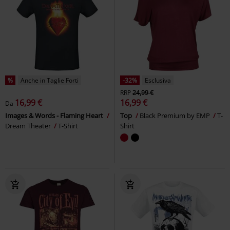
%
Anche in Taglie Forti
-32%
Esclusiva
RRP
24,99 €
16,99 €
16,99 €
Da
Images & Words - Flaming Heart
Top
Black Premium by EMP
T-
Dream Theater
T-Shirt
Shirt