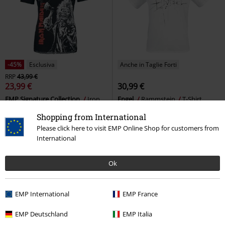
-45%
Esclusiva
Anche in Taglie Forti
RRP
43,99 €
23,99 €
30,99 €
EMP Signature Collection
Iron
Engel
Rammstein
T-Shirt
Maiden
T-Shirt
Shopping from International
Please click here to visit EMP Online Shop for customers from
International
Ok
EMP International
EMP France
EMP Deutschland
EMP Italia