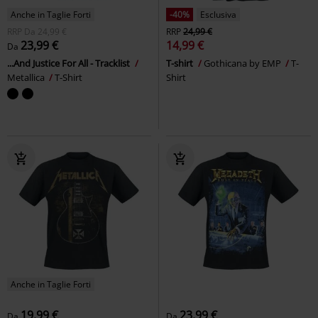
Anche in Taglie Forti
-40%
Esclusiva
RRP
Da
24,99 €
RRP
24,99 €
23,99 €
14,99 €
Da
...And Justice For All - Tracklist
T-shirt
Gothicana by EMP
T-
Metallica
T-Shirt
Shirt
Anche in Taglie Forti
19,99 €
23,99 €
Da
Da