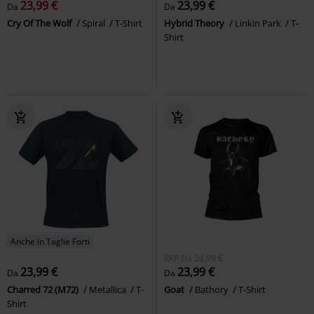
23,99 €
23,99 €
Da
Da
Cry Of The Wolf
Spiral
T-Shirt
Hybrid Theory
Linkin Park
T-
Shirt
Anche in Taglie Forti
RRP
Da
24,99 €
23,99 €
23,99 €
Da
Da
Charred 72 (M72)
Metallica
T-
Goat
Bathory
T-Shirt
Shirt