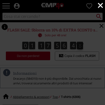
×
EMP
0
-
Musica,
Cerca
Cerca
Punto
Film,
nel
di
Serie
catalogo
ritiro
TV
FLASH SALE: Sblocca un 10% di EXTRA SCONTO su (quasi) TUTTO!*
&
Solo per 48 ore!
Videogame
merch
0
1
1
7
5
6
4
7
6
0
1
1
7
5
6
4
6
5
8
7
-
Abbigliamento
Da non perdere!
Alternativo
Copia il codice
FLASH
Informazioni
Dracarys (584310) non è più disponibile. Dai unocchiata ai nuovi
arrivi, troverai sicuramente altri prodotti di tuo interesse!
Abbigliamento & accessori
Top
T-shirts (6306)