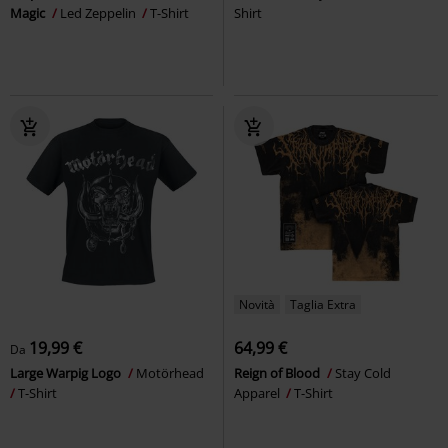
Magic
Led Zeppelin
T-Shirt
Shirt
Novità
Taglia Extra
19,99 €
64,99 €
Da
Large Warpig Logo
Motörhead
Reign of Blood
Stay Cold
T-Shirt
Apparel
T-Shirt