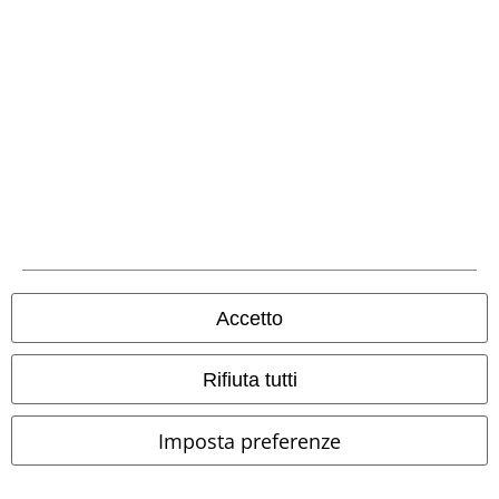
Metodi di Pagamento
Bonifico bancario
Accetto
Contrassegno
Rifiuta tutti
Spedizione
Imposta preferenze