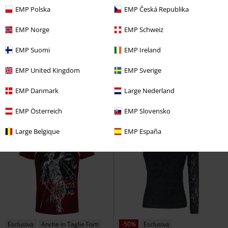
EMP Polska
EMP Česká Republika
EMP Norge
EMP Schweiz
%
Stampa speciale
EMP Suomi
EMP Ireland
19,99 €
16,99 €
Da
Large Rip Nuclear Logo
Aces High Face V1
Iron Maiden
EMP United Kingdom
EMP Sverige
Megadeth
T-Shirt
T-Shirt
EMP Danmark
Large Nederland
EMP Österreich
EMP Slovensko
Large Belgique
EMP España
Esclusiva
Anche in Taglie Forti
-50%
Esclusiva