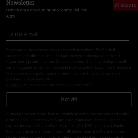
Newsletter
di sconto
Iscriviti ora e ricevi un buono sconto del 15%!
Altro
Con la presente acconsento a ricevere le newsletter EMP e do il
consenso ad utilizzare i miei dati per ricevere informative periodiche
riguardanti i prodotti trattati. Sono al corrente che i miei dati personali
verranno gestiti in conformità con la
Politica sulla Privacy
. Potrò revocare
tale consenso in qualunque momento, tramite il link di disiscrizione
presente in ogni newsletter.
Clicca qui
per annullare liscrizione alla newsletter.
Iscriviti
*Attivo per 4 settimane. Non utilizzabile in combinazione con altri codici
promozionali. Lo sconto verrà applicato dopo aver inserito il codice nel
campo dedicato del carrello. Libri, media (CD, DVD, vinili, ecc.), Funko
Pop!, biglietti, articoli Rammstein, (Till) Lindemann, Die Ärzte, Die Toten
Hosen, Feine Sahne Fischfilet, Broilers, Böhse Onkelz, buoni regalo e