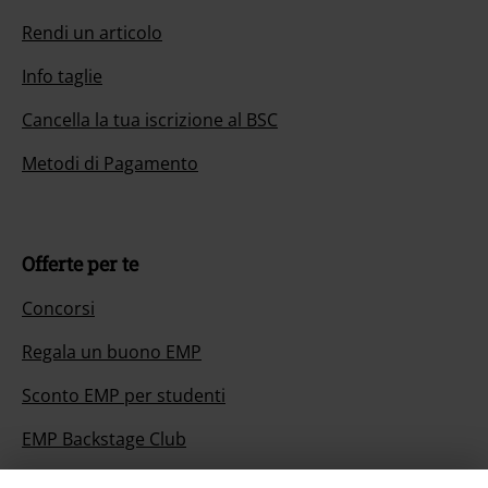
Rendi un articolo
Info taglie
Cancella la tua iscrizione al BSC
Metodi di Pagamento
Offerte per te
Concorsi
Regala un buono EMP
Sconto EMP per studenti
EMP Backstage Club