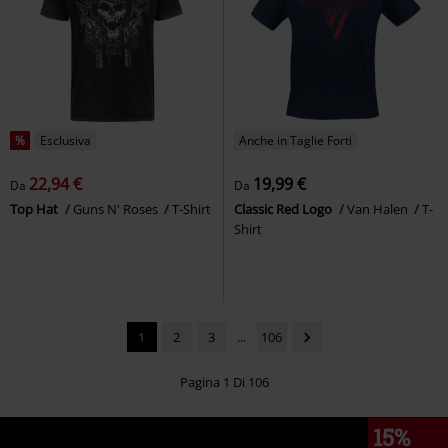
%
Esclusiva
Anche in Taglie Forti
22,94 €
19,99 €
Da
Da
Top Hat
Guns N' Roses
T-Shirt
Classic Red Logo
Van Halen
T-
Shirt
1
2
3
...
106
Pagina 1 Di 106
15%