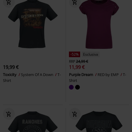
-52%
Esclusiva
RRP
24,99 €
19,99 €
11,99 €
Toxicity
System Of A Down
T-
Purple Dream
RED by EMP
T-
Shirt
Shirt