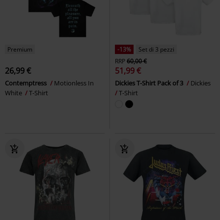
Premium
-13%
Set di 3 pezzi
RRP
60,00 €
26,99 €
51,99 €
Contemptress
Motionless In
Dickies T-Shirt Pack of 3
Dickies
White
T-Shirt
T-Shirt