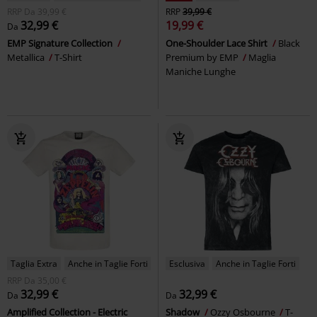
RRP
Da
39,99 €
RRP
39,99 €
32,99 €
19,99 €
Da
EMP Signature Collection
One-Shoulder Lace Shirt
Black
Metallica
T-Shirt
Premium by EMP
Maglia
Maniche Lunghe
Taglia Extra
Anche in Taglie Forti
Esclusiva
Anche in Taglie Forti
RRP
Da
35,00 €
32,99 €
32,99 €
Da
Da
Amplified Collection - Electric
Shadow
Ozzy Osbourne
T-