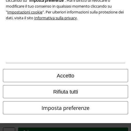
cliccando su "
Imposta preferenze
". Hai il diritto di revocare o
modificare il tuo consenso in qualsiasi momento cliccando su
"
Impostazioni cookie
". Per ulteriori informazioni sulla protezione dei
dati, visita il sito
Informativa sulla privacy
.
Info legali
Termini & Condizioni
Redazione
Legge sulla Privacy
Accetto
Smaltimento rifiuti e protezione dell’ambiente
Dichiarazione di Conformità
Rifiuta tutti
Informazioni sull'accessibilità
Imposta preferenze
Impostazioni cookie
Esercita Recesso