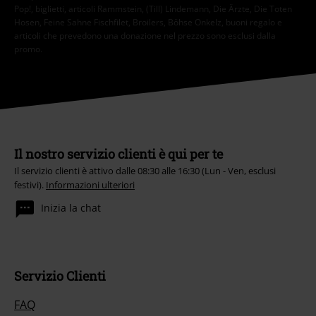
Pop!, biglietti, articoli Rammstein, (Till) Lindemann, Die Ärzte, Die Toten
Hosen, Feine Sahne Fischfilet, Broilers, Böhse Onkelz, buoni regalo e
articoli che prevedono una donazione nel prezzo sono esclusi dalla
promo.
Il nostro servizio clienti è qui per te
Il servizio clienti è attivo dalle 08:30 alle 16:30 (Lun - Ven, esclusi
festivi).
Informazioni ulteriori
Inizia la chat
Servizio Clienti
FAQ