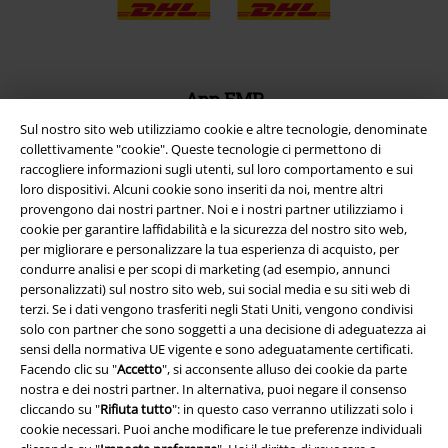
App EMP
Scarica la nuova app di EMP!
Sul nostro sito web utilizziamo cookie e altre tecnologie, denominate
collettivamente "cookie". Queste tecnologie ci permettono di
raccogliere informazioni sugli utenti, sul loro comportamento e sui
loro dispositivi. Alcuni cookie sono inseriti da noi, mentre altri
provengono dai nostri partner. Noi e i nostri partner utilizziamo i
cookie per garantire laffidabilità e la sicurezza del nostro sito web,
A Warner Music Group Company
per migliorare e personalizzare la tua esperienza di acquisto, per
condurre analisi e per scopi di marketing (ad esempio, annunci
personalizzati) sul nostro sito web, sui social media e su siti web di
terzi. Se i dati vengono trasferiti negli Stati Uniti, vengono condivisi
solo con partner che sono soggetti a una decisione di adeguatezza ai
sensi della normativa UE vigente e sono adeguatamente certificati.
Facendo clic su "
Accetto
", si acconsente alluso dei cookie da parte
nostra e dei nostri partner. In alternativa, puoi negare il consenso
cliccando su "
Rifiuta tutto
": in questo caso verranno utilizzati solo i
cookie necessari. Puoi anche modificare le tue preferenze individuali