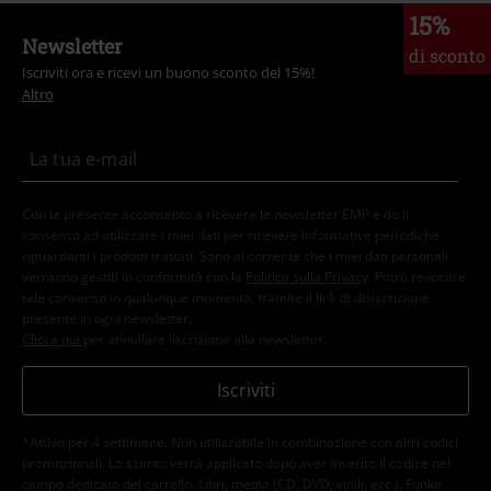
15%
Newsletter
di sconto
Iscriviti ora e ricevi un buono sconto del 15%!
Altro
Con la presente acconsento a ricevere le newsletter EMP e do il
consenso ad utilizzare i miei dati per ricevere informative periodiche
riguardanti i prodotti trattati. Sono al corrente che i miei dati personali
verranno gestiti in conformità con la
Politica sulla Privacy
. Potrò revocare
tale consenso in qualunque momento, tramite il link di disiscrizione
presente in ogni newsletter.
Clicca qui
per annullare liscrizione alla newsletter.
Iscriviti
*Attivo per 4 settimane. Non utilizzabile in combinazione con altri codici
promozionali. Lo sconto verrà applicato dopo aver inserito il codice nel
campo dedicato del carrello. Libri, media (CD, DVD, vinili, ecc.), Funko