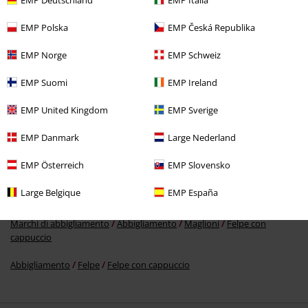
EMP Polska
EMP Česká Republika
46,99 €
Da
EMP Norge
EMP Schweiz
EMP Suomi
EMP Ireland
Altre Categorie. Altre Scelte.
EMP United Kingdom
EMP Sverige
Marchi di abbigliamento
Spiral
Abbigliamento
Maglioni
Felpe
con cappuccio
Felpe con cappuccio
EMP Danmark
Large Nederland
Stile
Rockwear
Rockwear uomo
EMP Österreich
EMP Slovensko
Stile
Rockwear
Abbigliamento
Maglioni
Felpe con cappuccio
Large Belgique
EMP España
Felpe con cappuccio
Marchi di abbigliamento
Abbigliamento
Maglioni
Felpe con
cappuccio
Abbigliamento
Felpe
Felpe con cappuccio