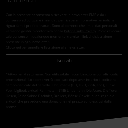
Con la presente acconsento a ricevere le newsletter EMP e do il
consenso ad utilizzare i miei dati per ricevere informative periodiche
riguardanti i prodotti trattati. Sono al corrente che i miei dati personali
verranno gestiti in conformità con la
Politica sulla Privacy
. Potrò revocare
tale consenso in qualunque momento, tramite il link di disiscrizione
presente in ogni newsletter.
Clicca qui
per annullare liscrizione alla newsletter.
Iscriviti
*Attivo per 4 settimane. Non utilizzabile in combinazione con altri codici
promozionali. Lo sconto verrà applicato dopo aver inserito il codice nel
campo dedicato del carrello. Libri, media (CD, DVD, vinili, ecc.), Funko
Pop!, biglietti, articoli Rammstein, (Till) Lindemann, Die Ärzte, Die Toten
Hosen, Feine Sahne Fischfilet, Broilers, Böhse Onkelz, buoni regalo e
articoli che prevedono una donazione nel prezzo sono esclusi dalla
promo.