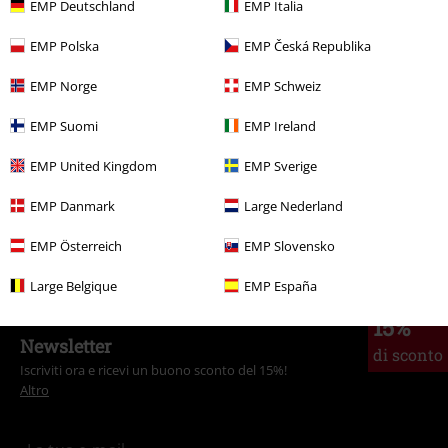
EMP Deutschland
EMP Italia
EMP Polska
EMP Česká Republika
Altre Categorie. Altre Scelte.
Offerte %
Merchandise band
EMP Norge
EMP Schweiz
Abbigliamento & accessori
Top
EMP Suomi
EMP Ireland
Band Merch
Genere
Core
Metalcore
EMP United Kingdom
EMP Sverige
Band Merch
Top Bands
Electric Callboy
EMP Danmark
Large Nederland
Band Merch
Abbigliamento
EMP Österreich
EMP Slovensko
Large Belgique
EMP España
15%
Newsletter
di sconto
Iscriviti ora e ricevi un buono sconto del 15%!
Altro