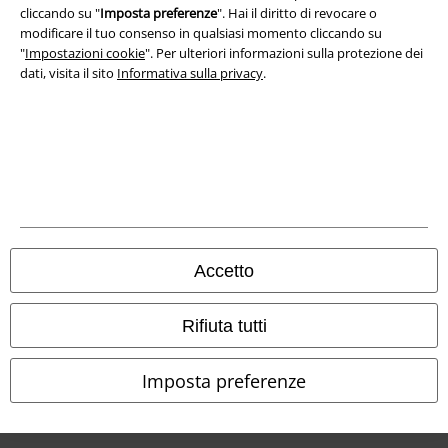
cliccando su "
Imposta preferenze
". Hai il diritto di revocare o
Redazione
modificare il tuo consenso in qualsiasi momento cliccando su
"
Impostazioni cookie
". Per ulteriori informazioni sulla protezione dei
Legge sulla Privacy
dati, visita il sito
Informativa sulla privacy
.
Smaltimento rifiuti e protezione dell’ambiente
Dichiarazione di Conformità
Informazioni sull'accessibilità
Impostazioni cookie
Accetto
Esercita Recesso
Rifiuta tutti
I prezzi sono IVA compresa. Spese di
trasporto escluse
© 1986-2026 EMP Mailorder Italia S.r.l.
Imposta preferenze