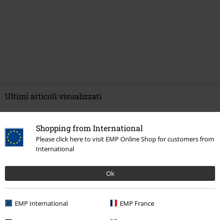
Ultimi articoli visualizzati
Shopping from International
Please click here to visit EMP Online Shop for customers from
International
Ok
EMP International
EMP France
19,99 €