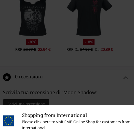
-30%
-18%
RRP
32,99 €
22,94 €
RRP
Da
24,99 €
20,39 €
Da
0 recensioni
Scrivi la tua recensione di "Moon Shadow".
Scrivi una recensione
Shopping from International
Please click here to visit EMP Online Shop for customers from
International