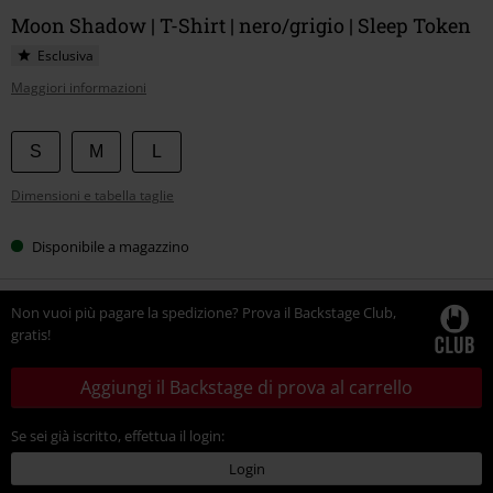
Moon Shadow | T-Shirt | nero/grigio | Sleep Token
Esclusiva
Maggiori informazioni
Scegli
S
M
L
la
Dimensioni e tabella taglie
tua
taglia
Disponibile a magazzino
Non vuoi più pagare la spedizione? Prova il Backstage Club,
gratis!
Aggiungi il Backstage di prova al carrello
Se sei già iscritto, effettua il login:
Login