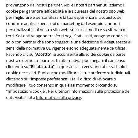
provengono dai nostri partner. Noi e i nostri partner utilizziamo i
cookie per garantire laffidabilità e la sicurezza del nostro sito web,
per migliorare e personalizzare la tua esperienza di acquisto, per
A Warner Music Group Company
condurre analisi e per scopi di marketing (ad esempio, annunci
personalizzati) sul nostro sito web, sui social media e su siti web di
terzi. Se i dati vengono trasferiti negli Stati Uniti, vengono condivisi
solo con partner che sono soggetti a una decisione di adeguatezza ai
sensi della normativa UE vigente e sono adeguatamente certificati.
Facendo clic su "
Accetto
", si acconsente alluso dei cookie da parte
nostra e dei nostri partner. In alternativa, puoi negare il consenso
cliccando su "
Rifiuta tutto
": in questo caso verranno utilizzati solo i
cookie necessari. Puoi anche modificare le tue preferenze individuali
cliccando su "
Imposta preferenze
". Hai il diritto di revocare o
modificare il tuo consenso in qualsiasi momento cliccando su
"
Impostazioni cookie
". Per ulteriori informazioni sulla protezione dei
dati, visita il sito
Informativa sulla privacy
.
Info legali
Termini & Condizioni
Redazione