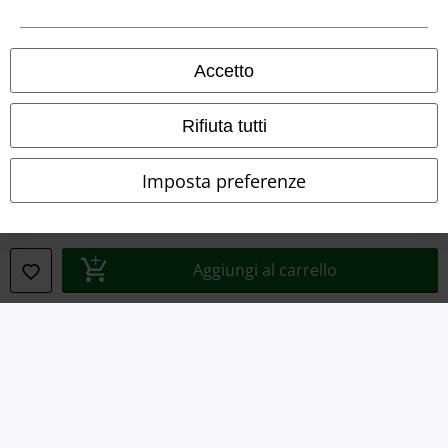
Legge sulla Privacy
Accetto
Smaltimento rifiuti e protezione dell’ambiente
Dichiarazione di Conformità
Rifiuta tutti
Informazioni sull'accessibilità
Imposta preferenze
Impostazioni cookie
Esercita Recesso
Aggiungi al carrello
I prezzi sono IVA compresa. Spese di
trasporto escluse
© 1986-2026 EMP Mailorder Italia S.r.l.
Gli altri shop EMP nel mondo