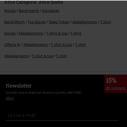
Altre Categorie. Altre Scelte.
Novità
Band merch
Extralarge
Band Merch
Top Bands
Sleep Token
Abbigliamento
T-Shirt
Novità
Abbigliamento
T-shirt & top
T-shirt
Offerte %
Abbigliamento
T-shirt & top
T-shirt
Abbigliamento
T-shirt & top
T-shirt
15%
Newsletter
di sconto
Iscriviti ora e ricevi un buono sconto del 15%!
Altro