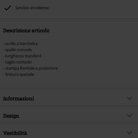
Rammstein, (Till) Lindemann, Böhse Onkelz, Broilers, Die Ärzte, Die Toten
Servizio eccellente
Hosen, Metality, Funko Pop!, i Buoni Regalo e gli articoli che includono una
quota di donazione.
Descrizione articolo
- scollo a barchetta
- spalle comode
- lunghezza standard
- taglio comodo
- stampa frontale e posteriore
- finitura speciale
Informazioni
Codice articolo
583499
Design
Titolo
Moon Shadow
Tipologia prodotto
T-Shirt
Genere Musicale
Vestibilità
Metalcore