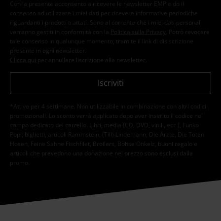
Con la presente acconsento a ricevere le newsletter EMP e do il
consenso ad utilizzare i miei dati per ricevere informative periodiche
riguardanti i prodotti trattati. Sono al corrente che i miei dati personali
verranno gestiti in conformità con la
Politica sulla Privacy
. Potrò revocare
tale consenso in qualunque momento, tramite il link di disiscrizione
presente in ogni newsletter.
Clicca qui
per annullare liscrizione alla newsletter.
Iscriviti
*Attivo per 4 settimane. Non utilizzabile in combinazione con altri codici
promozionali. Lo sconto verrà applicato dopo aver inserito il codice nel
campo dedicato del carrello. Libri, media (CD, DVD, vinili, ecc.), Funko
Pop!, biglietti, articoli Rammstein, (Till) Lindemann, Die Ärzte, Die Toten
Hosen, Feine Sahne Fischfilet, Broilers, Böhse Onkelz, buoni regalo e
articoli che prevedono una donazione nel prezzo sono esclusi dalla
promo.