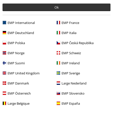
Ok
EMP International
EMP France
EMP Deutschland
EMP Italia
Ultimi articoli visualizzati
EMP Polska
EMP Česká Republika
EMP Norge
EMP Schweiz
EMP Suomi
EMP Ireland
EMP United Kingdom
EMP Sverige
EMP Danmark
Large Nederland
RRP
26,99 €
EMP Österreich
EMP Slovensko
19,99 €
Large Belgique
EMP España