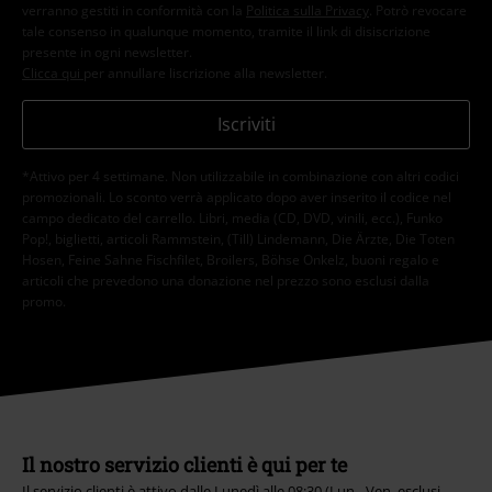
verranno gestiti in conformità con la
Politica sulla Privacy
. Potrò revocare
tale consenso in qualunque momento, tramite il link di disiscrizione
presente in ogni newsletter.
Clicca qui
per annullare liscrizione alla newsletter.
Iscriviti
*Attivo per 4 settimane. Non utilizzabile in combinazione con altri codici
promozionali. Lo sconto verrà applicato dopo aver inserito il codice nel
campo dedicato del carrello. Libri, media (CD, DVD, vinili, ecc.), Funko
Pop!, biglietti, articoli Rammstein, (Till) Lindemann, Die Ärzte, Die Toten
Hosen, Feine Sahne Fischfilet, Broilers, Böhse Onkelz, buoni regalo e
articoli che prevedono una donazione nel prezzo sono esclusi dalla
promo.
Il nostro servizio clienti è qui per te
Il servizio clienti è attivo dalle Lunedì alle 08:30 (Lun - Ven, esclusi