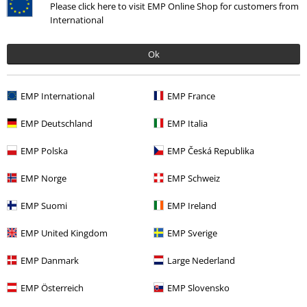
Please click here to visit EMP Online Shop for customers from
International
Ultimi articoli visualizzati
Ok
EMP International
EMP France
EMP Deutschland
EMP Italia
EMP Polska
EMP Česká Republika
EMP Norge
EMP Schweiz
RRP
24,99 €
EMP Suomi
EMP Ireland
19,99 €
EMP United Kingdom
EMP Sverige
Altre Categorie. Altre Scelte.
EMP Danmark
Large Nederland
Serie TV & Film
Serie TV & Film
Serie TV
Abbigliamento
T-Shirt
EMP Österreich
EMP Slovensko