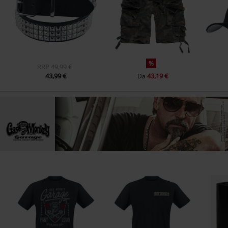
%
RRP
49,99 €
43,99 €
43,19 €
Da