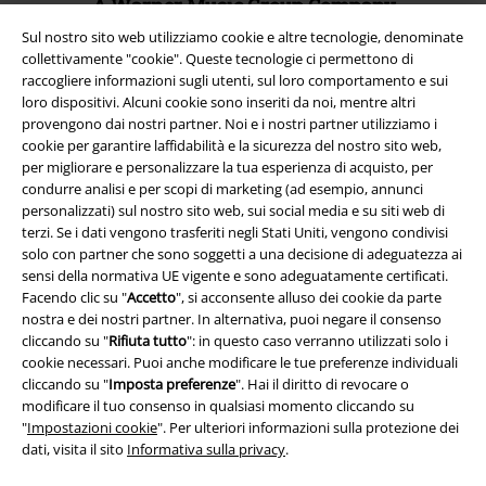
A Warner Music Group Company
Sul nostro sito web utilizziamo cookie e altre tecnologie, denominate
collettivamente "cookie". Queste tecnologie ci permettono di
raccogliere informazioni sugli utenti, sul loro comportamento e sui
loro dispositivi. Alcuni cookie sono inseriti da noi, mentre altri
provengono dai nostri partner. Noi e i nostri partner utilizziamo i
cookie per garantire laffidabilità e la sicurezza del nostro sito web,
per migliorare e personalizzare la tua esperienza di acquisto, per
condurre analisi e per scopi di marketing (ad esempio, annunci
personalizzati) sul nostro sito web, sui social media e su siti web di
terzi. Se i dati vengono trasferiti negli Stati Uniti, vengono condivisi
solo con partner che sono soggetti a una decisione di adeguatezza ai
sensi della normativa UE vigente e sono adeguatamente certificati.
Facendo clic su "
Accetto
", si acconsente alluso dei cookie da parte
Info legali
nostra e dei nostri partner. In alternativa, puoi negare il consenso
cliccando su "
Rifiuta tutto
": in questo caso verranno utilizzati solo i
Termini & Condizioni
cookie necessari. Puoi anche modificare le tue preferenze individuali
cliccando su "
Imposta preferenze
". Hai il diritto di revocare o
modificare il tuo consenso in qualsiasi momento cliccando su
Redazione
"
Impostazioni cookie
". Per ulteriori informazioni sulla protezione dei
dati, visita il sito
Informativa sulla privacy
.
Legge sulla Privacy