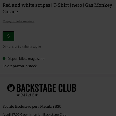
Red and white stripes | T-Shirt | nero | Gas Monkey
Garage
Maggiori informazioni
Scegli
S
la
Dimensioni e tabella taglie
tua
taglia
Disponibile a magazzino
Solo 2 pezzo/i in stock
Sconto Esclusivo per i Membri BSC
A soli 17,99 € per i membri Backstage Club!