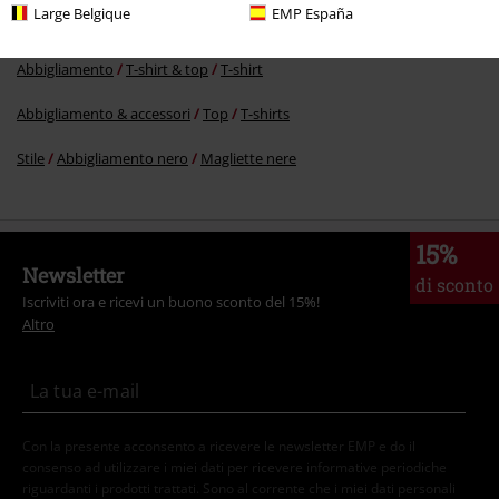
Serie TV & Film
Serie TV & Film
Gas Monkey Garage
Abbigliamento
Large Belgique
EMP España
T-shirt & top
T-shirt
Abbigliamento
T-shirt & top
T-shirt
Abbigliamento & accessori
Top
T-shirts
Stile
Abbigliamento nero
Magliette nere
15%
Newsletter
di sconto
Iscriviti ora e ricevi un buono sconto del 15%!
Altro
Con la presente acconsento a ricevere le newsletter EMP e do il
consenso ad utilizzare i miei dati per ricevere informative periodiche
riguardanti i prodotti trattati. Sono al corrente che i miei dati personali