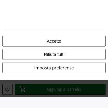
Smaltimento rifiuti e protezione dell’ambiente
Dichiarazione di Conformità
Informazioni sull'accessibilità
Impostazioni cookie
Accetto
Esercita Recesso
Rifiuta tutti
I prezzi sono IVA compresa. Spese di
trasporto escluse
© 1986-2026 EMP Mailorder Italia S.r.l.
Imposta preferenze
Aggiungi al carrello
Gli altri shop EMP nel mondo
EMP International