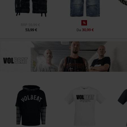
%
RRP
59,99 €
53,99 €
30,99 €
Da