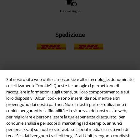
Contrassegno
Spedizione
App EMP
Sul nostro sito web utilizziamo cookie e altre tecnologie, denominate
Scarica la nuova app di EMP!
collettivamente "cookie". Queste tecnologie ci permettono di
raccogliere informazioni sugli utenti, sul loro comportamento e sui
loro dispositivi. Alcuni cookie sono inseriti da noi, mentre altri
provengono dai nostri partner. Noi e i nostri partner utilizziamo i
cookie per garantire laffidabilità e la sicurezza del nostro sito web,
per migliorare e personalizzare la tua esperienza di acquisto, per
A Warner Music Group Company
condurre analisi e per scopi di marketing (ad esempio, annunci
personalizzati) sul nostro sito web, sui social media e su siti web di
terzi. Se i dati vengono trasferiti negli Stati Uniti, vengono condivisi