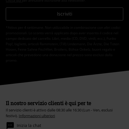
Clicca qui
per annullare liscrizione alla newsletter.
Iscriviti
*Attivo per 4 settimane. Non utilizzabile in combinazione con altri codici
promozionali. Lo sconto verrà applicato dopo aver inserito il codice nel
campo dedicato del carrello. Libri, media (CD, DVD, vinili, ecc.), Funko
Pop!, biglietti, articoli Rammstein, (Till) Lindemann, Die Ärzte, Die Toten
Hosen, Feine Sahne Fischfilet, Broilers, Böhse Onkelz, buoni regalo e
articoli che prevedono una donazione nel prezzo sono esclusi dalla
promo.
Il nostro servizio clienti è qui per te
Il servizio clienti è attivo dalle 08:30 alle 16:30 (Lun - Ven, esclusi
festivi).
Informazioni ulteriori
Inizia la chat