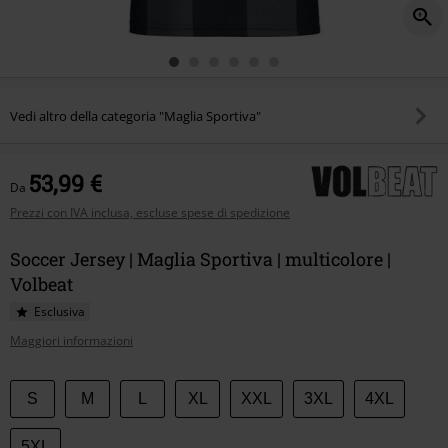
Vedi altro della categoria "Maglia Sportiva"
53,99 €
Da
Prezzi con IVA inclusa, escluse spese di spedizione
Soccer Jersey | Maglia Sportiva | multicolore |
Volbeat
Esclusiva
Maggiori informazioni
Scegli
S
M
L
XL
XXL
3XL
4XL
la
tua
5XL