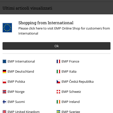
Ultimi articoli visualizzati
Shopping from International
Please click here to visit EMP Online Shop for customers from
International
Ok
EMP International
EMP France
53,99 €
Da
EMP Deutschland
EMP Italia
EMP Polska
EMP Česká Republika
Altre Categorie. Altre Scelte.
EMP Norge
EMP Schweiz
Stile
Fanshop Sportivo
Sportswear
Maglie sportive
EMP Suomi
EMP Ireland
Stile
Fanshop Sportivo
Sport & band rock
Calcio
Maglie sportive
EMP United Kingdom
EMP Sverige
Abbigliamento
T-shirt & top
T-shirt