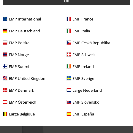
Ok
Scrivi una recensione
EMP International
EMP France
EMP Deutschland
EMP Italia
EMP Polska
EMP Česká Republika
EMP Norge
EMP Schweiz
EMP Suomi
EMP Ireland
EMP United Kingdom
EMP Sverige
Ultimi articoli visualizzati
EMP Danmark
Large Nederland
EMP Österreich
EMP Slovensko
Large Belgique
EMP España