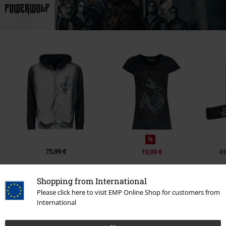
%
75,99 €
19,99 €
R
Shopping from International
Please click here to visit EMP Online Shop for customers from
0 recensioni
International
Scrivi la tua recensione di "Soccer Jersey".