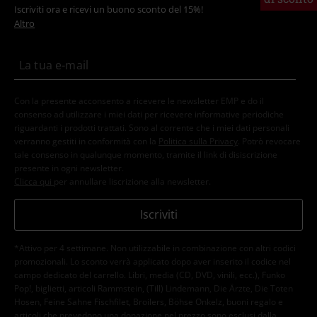
Iscriviti ora e ricevi un buono sconto del 15%!
Altro
Con la presente acconsento a ricevere le newsletter EMP e do il
consenso ad utilizzare i miei dati per ricevere informative periodiche
riguardanti i prodotti trattati. Sono al corrente che i miei dati personali
verranno gestiti in conformità con la
Politica sulla Privacy
. Potrò revocare
tale consenso in qualunque momento, tramite il link di disiscrizione
presente in ogni newsletter.
Clicca qui
per annullare liscrizione alla newsletter.
Iscriviti
*Attivo per 4 settimane. Non utilizzabile in combinazione con altri codici
promozionali. Lo sconto verrà applicato dopo aver inserito il codice nel
campo dedicato del carrello. Libri, media (CD, DVD, vinili, ecc.), Funko
Pop!, biglietti, articoli Rammstein, (Till) Lindemann, Die Ärzte, Die Toten
Hosen, Feine Sahne Fischfilet, Broilers, Böhse Onkelz, buoni regalo e
articoli che prevedono una donazione nel prezzo sono esclusi dalla