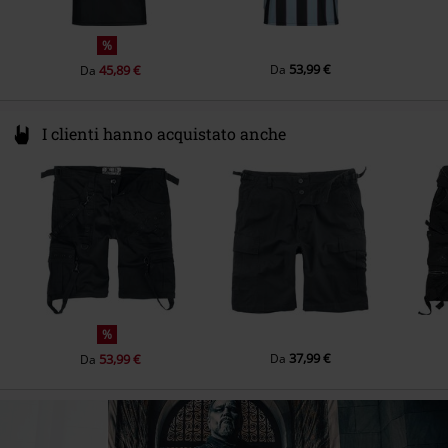
%
53,99 €
45,89 €
Da
Da
I clienti hanno acquistato anche
%
37,99 €
53,99 €
Da
Da