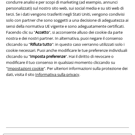
condurre analisi e per scopi di marketing (ad esempio, annunci
personalizzati) sul nostro sito web, sui social media e su siti web di
Info legali
terzi. Se i dati vengono trasferiti negli Stati Uniti, vengono condivisi
solo con partner che sono soggetti a una decisione di adeguatezza ai
Termini & Condizioni
sensi della normativa UE vigente e sono adeguatamente certificati.
Facendo clic su "
Accetto
", si acconsente alluso dei cookie da parte
Redazione
nostra e dei nostri partner. In alternativa, puoi negare il consenso
cliccando su "
Rifiuta tutto
": in questo caso verranno utilizzati solo i
Legge sulla Privacy
cookie necessari. Puoi anche modificare le tue preferenze individuali
cliccando su "
Imposta preferenze
". Hai il diritto di revocare o
modificare il tuo consenso in qualsiasi momento cliccando su
Smaltimento rifiuti e protezione dell’ambiente
"
Impostazioni cookie
". Per ulteriori informazioni sulla protezione dei
dati, visita il sito
Informativa sulla privacy
.
Dichiarazione di Conformità
Informazioni sull'accessibilità
Impostazioni cookie
Esercita Recesso
I prezzi sono IVA compresa. Spese di
trasporto escluse