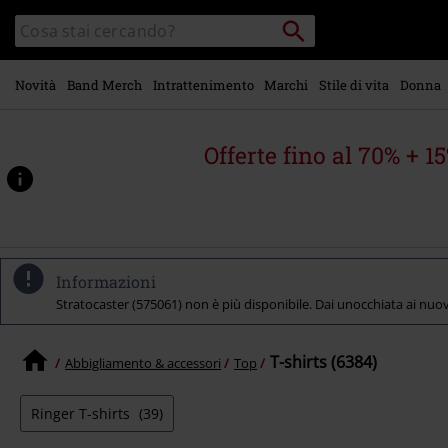
Vai al
Cerca
Cerca
contenuto
Punto
nel
di
principale
catalogo
ritiro
Novità
Band Merch
Intrattenimento
Marchi
Stile di vita
Donna
Offerte fino al 70% + 1
Informazioni
Stratocaster (575061) non è più disponibile. Dai unocchiata ai nuovi 
T-shirts (6384)
Abbigliamento & accessori
Top
Ringer T-shirts
(39)