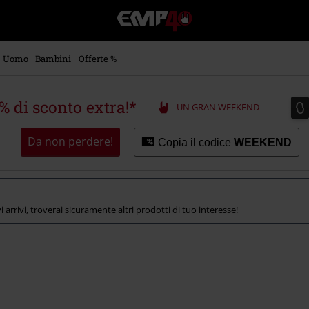
EMP
-
Musica,
Film,
Uomo
Bambini
Offerte %
Serie
TV
&
0
0
5% di sconto extra!*
UN GRAN WEEKEND
Videogame
merch
-
Da non perdere!
Copia il codice
WEEKEND
Abbigliamento
Alternativo
arrivi, troverai sicuramente altri prodotti di tuo interesse!