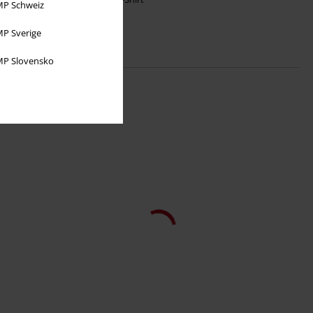
P Schweiz
P Sverige
P Slovensko
-34%
RRP
37,99 €
24,99 €