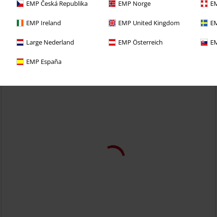
EMP Česká Republika
EMP Norge
EM
EMP Ireland
EMP United Kingdom
EM
Large Nederland
EMP Österreich
EM
EMP España
Anche in Taglie Forti
RRP
Da
24,99 €
23,99 €
Da