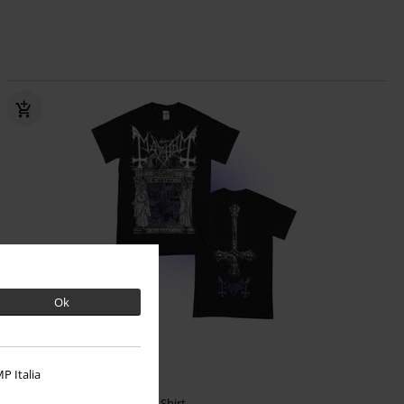
Ok
P Italia
19,99 €
Temple Black
Mayhem
T-Shirt