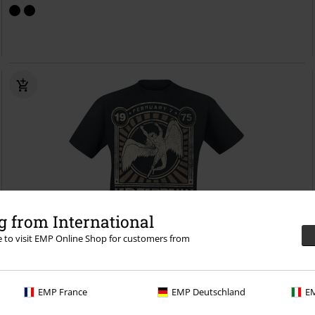
 from International
re to visit EMP Online Shop for customers from
Anche in Taglie Forti
RRP
Da
24,99 €
EMP France
EMP Deutschland
EM
19,99 €
Da
Madison Square Garden 1975
Led Zeppelin
T-Shirt