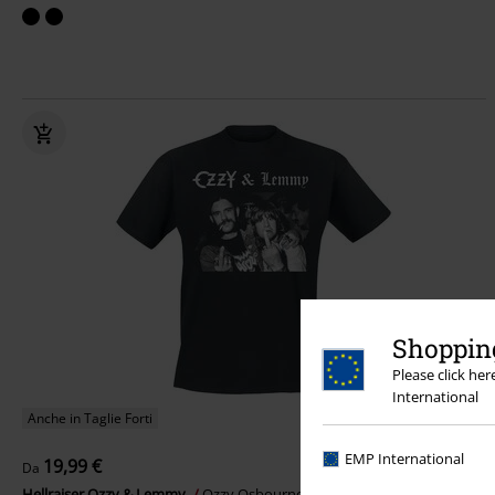
Shopping
Please click he
International
Anche in Taglie Forti
EMP International
19,99 €
Da
Hellraiser Ozzy & Lemmy
Ozzy Osbourne
T-Shirt