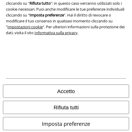
cliccando su "
Rifiuta tutto
": in questo caso verranno utilizzati solo i
cookie necessari. Puoi anche modificare le tue preferenze individuali
Informazioni sull'accessibilità
cliccando su "
Imposta preferenze
". Hai il diritto di revocare o
modificare il tuo consenso in qualsiasi momento cliccando su
Impostazioni cookie
"
Impostazioni cookie
". Per ulteriori informazioni sulla protezione dei
dati, visita il sito
Informativa sulla privacy
.
Esercita Recesso
I prezzi sono IVA compresa. Spese di
trasporto escluse
© 1986-2026 EMP Mailorder Italia S.r.l.
Gli altri shop EMP nel mondo
Accetto
EMP International
Rifiuta tutti
EMP France
EMP Deutschland
Imposta preferenze