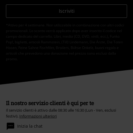
Iscriviti
*Attivo per 4 settimane. Non utilizzabile in combinazione con altri codici
promozionali. Lo sconto verrà applicato dopo aver inserito il codice nel
campo dedicato del carrello. Libri, media (CD, DVD, vinili, ecc.), Funko
Pop!, biglietti, articoli Rammstein, (Till) Lindemann, Die Ärzte, Die Toten
Hosen, Feine Sahne Fischfilet, Broilers, Böhse Onkelz, buoni regalo e
articoli che prevedono una donazione nel prezzo sono esclusi dalla
promo.
Il nostro servizio clienti è qui per te
Il servizio clienti è attivo dalle 08:30 alle 16:30 (Lun - Ven, esclusi
festivi).
Informazioni ulteriori
Inizia la chat