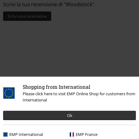
Scrivi la tua recensione di "Woodstock".
Scrivi una recensione
Shopping from International
Please click here to visit EMP Online Shop for customers from
International
Altre Categorie. Altre Scelte.
Serie TV & Film
Serie TV & Film
Peanuts
T-Shirts
Ok
Abbigliamento & accessori
Top
T-shirts
EMP International
EMP France
Taglie comode
T-shirt & Top
T-shirt