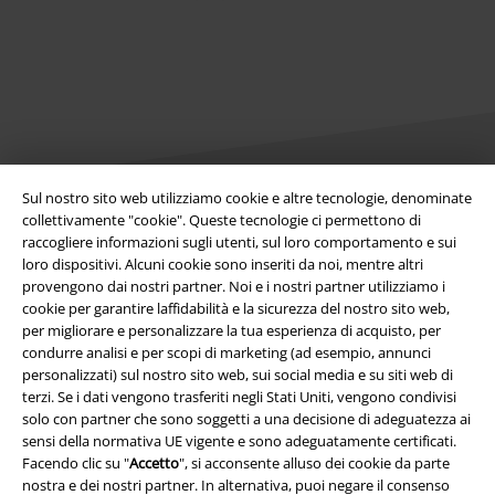
Sul nostro sito web utilizziamo cookie e altre tecnologie, denominate
collettivamente "cookie". Queste tecnologie ci permettono di
Info legali
raccogliere informazioni sugli utenti, sul loro comportamento e sui
loro dispositivi. Alcuni cookie sono inseriti da noi, mentre altri
Termini & Condizioni
provengono dai nostri partner. Noi e i nostri partner utilizziamo i
cookie per garantire laffidabilità e la sicurezza del nostro sito web,
per migliorare e personalizzare la tua esperienza di acquisto, per
Redazione
condurre analisi e per scopi di marketing (ad esempio, annunci
personalizzati) sul nostro sito web, sui social media e su siti web di
Legge sulla Privacy
terzi. Se i dati vengono trasferiti negli Stati Uniti, vengono condivisi
solo con partner che sono soggetti a una decisione di adeguatezza ai
Smaltimento rifiuti e protezione dell’ambiente
sensi della normativa UE vigente e sono adeguatamente certificati.
Facendo clic su "
Accetto
", si acconsente alluso dei cookie da parte
Dichiarazione di Conformità
nostra e dei nostri partner. In alternativa, puoi negare il consenso