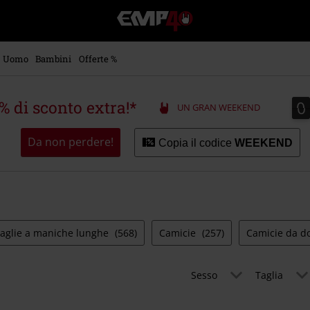
EMP
-
Musica,
Film,
Uomo
Bambini
Offerte %
Serie
TV
&
0
0
5% di sconto extra!*
UN GRAN WEEKEND
Videogame
merch
-
Da non perdere!
Copia il codice
WEEKEND
Abbigliamento
Alternativo
aglie a maniche lunghe
(568)
Camicie
(257)
Camicie da 
Sesso
Taglia