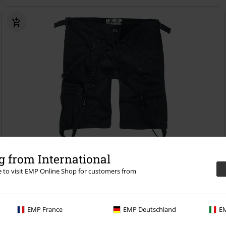
%
Quasi esaurito
 from International
re to visit EMP Online Shop for customers from
43,19 €
Da
Dargan shorts
Poizen Industries
Shorts
EMP France
EMP Deutschland
EM