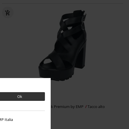
Quasi esaurito
Esclusiva
RRP
59,99 €
Ok
53,99 €
High heels with straps
Black Premium by EMP
Tacco alto
P Italia