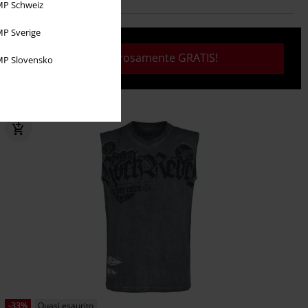
P Schweiz
P Sverige
Tutto rigorosamente GRATIS!
P Slovensko
-33%
Quasi esaurito