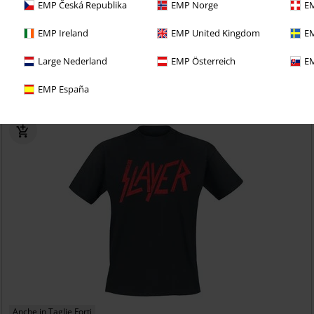
EMP Česká Republika
EMP Norge
EM
EMP Ireland
EMP United Kingdom
EM
eciale: trattati bene e prova per 30 giorni il
Large Nederland
EMP Österreich
EM
 CLUB!
EMP España
Anche in Taglie Forti