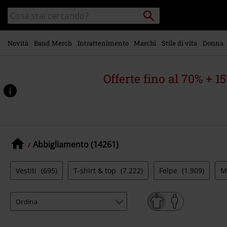
Vai al
Cerca
Cerca
contenuto
Punto
nel
di
principale
catalogo
ritiro
Novità
Band Merch
Intrattenimento
Marchi
Stile di vita
Donna
Offerte fino al 70% + 1
Abbigliamento (14261)
Vestiti
(695)
T-shirt & top
(7.222)
Felpe
(1.909)
M