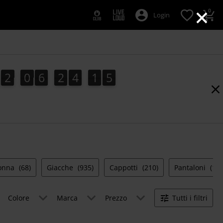
×
0
Login
2
0
6
2
4
1
4
2
0
6
2
4
1
3
5
3
4
donna
(68)
Giacche
(935)
Cappotti
(210)
Pantaloni
(1.3
Colore
Marca
Prezzo
Tutti i filtri