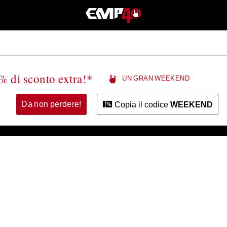
EMP
-
Musica,
Film,
Serie
TV
&
% di sconto extra!*
UN GRAN WEEKEND
Videogame
merch
-
Da non perdere!
Copia il codice
WEEKEND
Abbigliamento
Alternativo