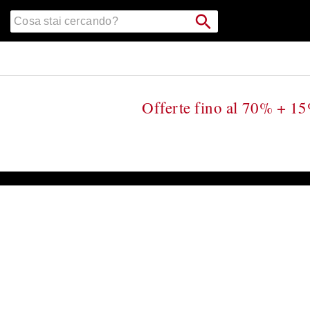
Vai al
Cerca
Cerca
contenuto
Punto
nel
di
principale
catalogo
ritiro
Offerte fino al 70% + 15