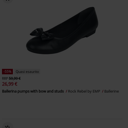
-55%
Quasi esaurito
RRP
59,99 €
26,99 €
Ballerina pumps with bow and studs
Rock Rebel by EMP
Ballerine