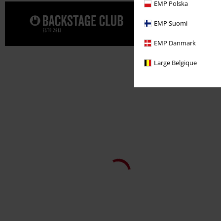
EMP Polska
Una promo sp
EMP Suomi
BACKSTAGE
EMP Danmark
Large Belgique
-61%
Quasi esaurito
RRP
69,99 €