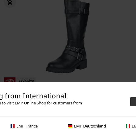
-40%
Esclusiva
RRP
109,99 €
64,99 €
 from International
Boots with buckles and studs
Rock Rebel by EMP
Stivali
re to visit EMP Online Shop for customers from
EMP France
EMP Deutschland
EM