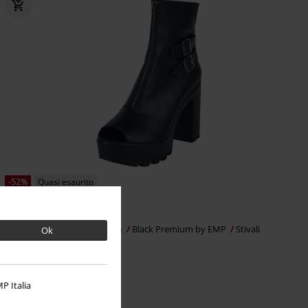
-52%
Quasi esaurito
RRP
79,99 €
37,99 €
Peep-toe ankle boot with zip
Black Premium by EMP
Stivali
Ok
P Italia