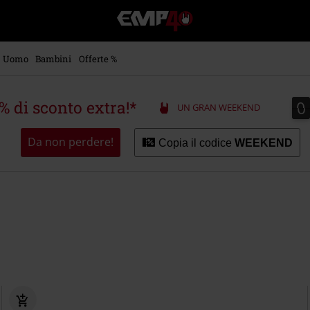
EMP
-
Musica,
Film,
Uomo
Bambini
Offerte %
Serie
TV
&
0
0
5% di sconto extra!*
UN GRAN WEEKEND
Videogame
merch
-
Da non perdere!
Copia il codice
WEEKEND
Abbigliamento
Alternativo