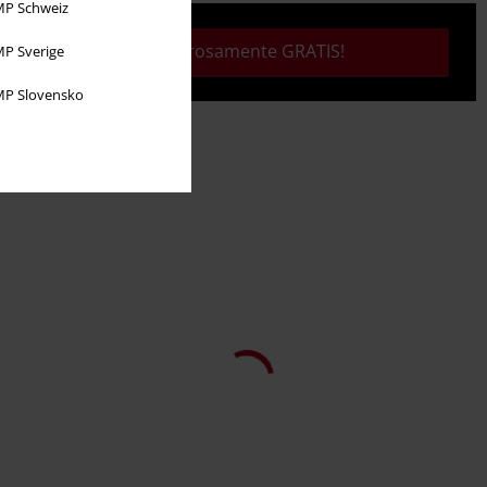
P Schweiz
Tutto rigorosamente GRATIS!
P Sverige
P Slovensko
-56%
Quasi esaurito
RRP
150,00 €