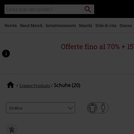
Vai al
Cerca
Cerca
contenuto
Punto
nel
di
principale
catalogo
ritiro
Novità
Band Merch
Intrattenimento
Marchi
Stile di vita
Donna
Offerte fino al 70% + 1
Schuhe (20)
Creator Products