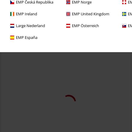
EMP Česká Republika
EMP Norge
EM
eciale: trattati bene e prova per 30 giorni il
EMP Ireland
EMP United Kingdom
EM
 CLUB!
Large Nederland
EMP Österreich
EM
EMP España
-61%
Esclusiva
RRP
34,99 €