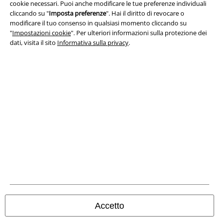
cookie necessari. Puoi anche modificare le tue preferenze individuali
cliccando su "
Imposta preferenze
". Hai il diritto di revocare o
Legge sulla Privacy
modificare il tuo consenso in qualsiasi momento cliccando su
"
Impostazioni cookie
". Per ulteriori informazioni sulla protezione dei
dati, visita il sito
Informativa sulla privacy
.
Smaltimento rifiuti e protezione dell’ambiente
Dichiarazione di Conformità
Informazioni sull'accessibilità
Impostazioni cookie
Esercita Recesso
I prezzi sono IVA compresa. Spese di
trasporto escluse
© 1986-2026 EMP Mailorder Italia S.r.l.
Accetto