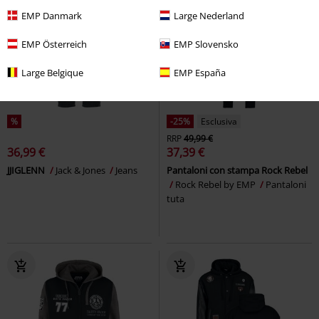
EMP Danmark
Large Nederland
EMP Österreich
EMP Slovensko
Large Belgique
EMP España
%
-25%
Esclusiva
RRP
49,99 €
36,99 €
37,39 €
JJIGLENN
Jack & Jones
Jeans
Pantaloni con stampa Rock Rebel
Rock Rebel by EMP
Pantaloni
tuta