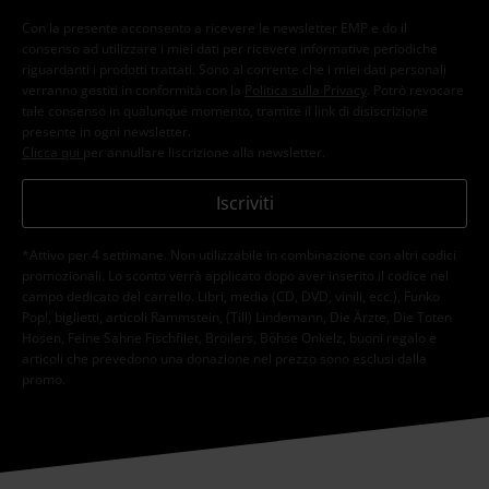
Con la presente acconsento a ricevere le newsletter EMP e do il
consenso ad utilizzare i miei dati per ricevere informative periodiche
riguardanti i prodotti trattati. Sono al corrente che i miei dati personali
verranno gestiti in conformità con la
Politica sulla Privacy
. Potrò revocare
tale consenso in qualunque momento, tramite il link di disiscrizione
presente in ogni newsletter.
Clicca qui
per annullare liscrizione alla newsletter.
Iscriviti
*Attivo per 4 settimane. Non utilizzabile in combinazione con altri codici
promozionali. Lo sconto verrà applicato dopo aver inserito il codice nel
campo dedicato del carrello. Libri, media (CD, DVD, vinili, ecc.), Funko
Pop!, biglietti, articoli Rammstein, (Till) Lindemann, Die Ärzte, Die Toten
Hosen, Feine Sahne Fischfilet, Broilers, Böhse Onkelz, buoni regalo e
articoli che prevedono una donazione nel prezzo sono esclusi dalla
promo.