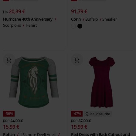
20,39 €
91,79 €
Da
Hurricane 40th Anniversary
Corin
Buffalo
Sneaker
Scorpions
T-Shirt
-36%
-47%
Quasi esaurito
RRP
24,99 €
RRP
37,99 €
15,99 €
19,99 €
Rohan
Il Signore Degli Anelli
Red Dress with Back Cut-out and