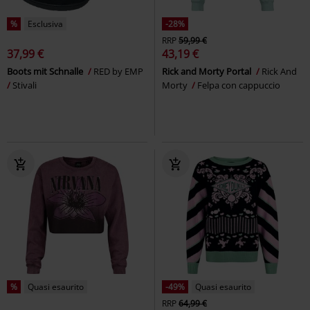
%
Esclusiva
-28%
RRP
59,99 €
37,99 €
43,19 €
Boots mit Schnalle
RED by EMP
Rick and Morty Portal
Rick And
Stivali
Morty
Felpa con cappuccio
%
Quasi esaurito
-49%
Quasi esaurito
RRP
64,99 €