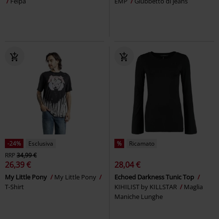
Felpa
EMP
Giubbetto di jeans
-24%
Esclusiva
%
Ricamato
RRP
34,99 €
26,39 €
28,04 €
My Little Pony
My Little Pony
Echoed Darkness Tunic Top
T-Shirt
KIHILIST by KILLSTAR
Maglia
Maniche Lunghe