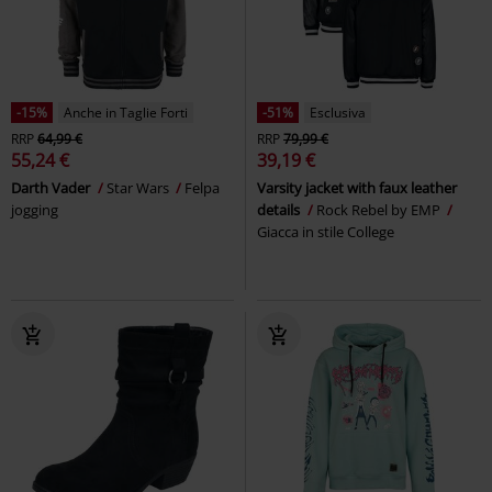
-15%
Anche in Taglie Forti
-51%
Esclusiva
RRP
64,99 €
RRP
79,99 €
55,24 €
39,19 €
Darth Vader
Star Wars
Felpa
Varsity jacket with faux leather
jogging
details
Rock Rebel by EMP
Giacca in stile College