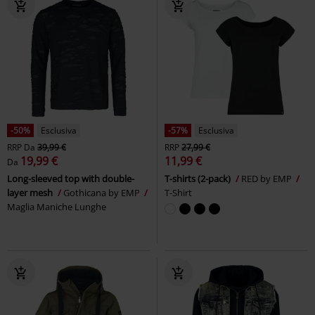
-50%
Esclusiva
-57%
Esclusiva
RRP
Da
39,99 €
RRP
27,99 €
19,99 €
11,99 €
Da
Long-sleeved top with double-
T-shirts (2-pack)
RED by EMP
layer mesh
Gothicana by EMP
T-Shirt
Maglia Maniche Lunghe