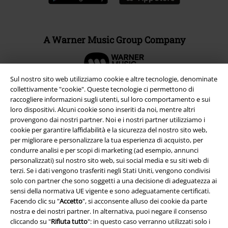
A Warner Music Group Company
Sul nostro sito web utilizziamo cookie e altre tecnologie, denominate
collettivamente "cookie". Queste tecnologie ci permettono di
raccogliere informazioni sugli utenti, sul loro comportamento e sui
loro dispositivi. Alcuni cookie sono inseriti da noi, mentre altri
provengono dai nostri partner. Noi e i nostri partner utilizziamo i
cookie per garantire laffidabilità e la sicurezza del nostro sito web,
per migliorare e personalizzare la tua esperienza di acquisto, per
condurre analisi e per scopi di marketing (ad esempio, annunci
personalizzati) sul nostro sito web, sui social media e su siti web di
terzi. Se i dati vengono trasferiti negli Stati Uniti, vengono condivisi
solo con partner che sono soggetti a una decisione di adeguatezza ai
Info legali
sensi della normativa UE vigente e sono adeguatamente certificati.
Facendo clic su "
Accetto
", si acconsente alluso dei cookie da parte
Termini & Condizioni
nostra e dei nostri partner. In alternativa, puoi negare il consenso
cliccando su "
Rifiuta tutto
": in questo caso verranno utilizzati solo i
Redazione