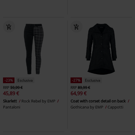
-23%
Esclusiva
-27%
Esclusiva
RRP
59,99 €
RRP
89,99 €
45,89 €
64,99 €
Skarlett
Rock Rebel by EMP
Coat with corset detail on back
Pantaloni
Gothicana by EMP
Cappotti