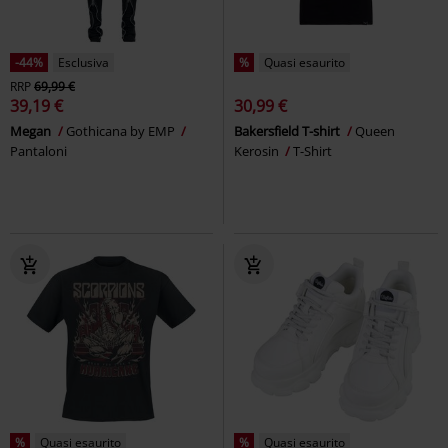
-44%
Esclusiva
%
Quasi esaurito
RRP
69,99 €
39,19 €
30,99 €
Megan
Gothicana by EMP
Bakersfield T-shirt
Queen
Pantaloni
Kerosin
T-Shirt
%
Quasi esaurito
%
Quasi esaurito