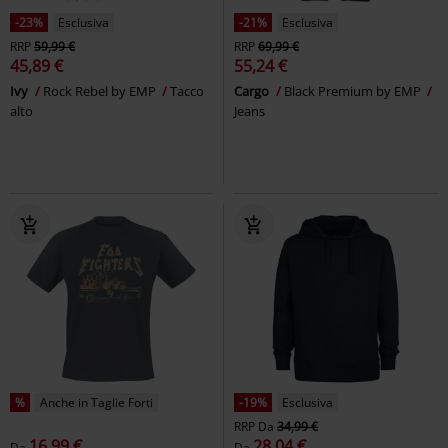
-23%
Esclusiva
-21%
Esclusiva
RRP
59,99 €
RRP
69,99 €
45,89 €
55,24 €
Ivy
Rock Rebel by EMP
Tacco
Cargo
Black Premium by EMP
alto
Jeans
%
Anche in Taglie Forti
-19%
Esclusiva
RRP
Da
34,99 €
16,99 €
28,04 €
Da
Da