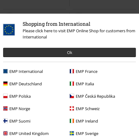
Shopping from International
Please click here to visit EMP Online Shop for customers from
International
Ok
EMP International
EMP France
%
Anche in Taglie Forti
%
Esclusiva
EMP Deutschland
EMP Italia
20,39 €
21,59 €
Da
Memphis Flash
Gasoline Bandit
Pixel Hepta
Lord Of The Lost
EMP Polska
EMP Česká Republika
T-Shirt
T-Shirt
EMP Norge
EMP Schweiz
EMP Suomi
EMP Ireland
EMP United Kingdom
EMP Sverige