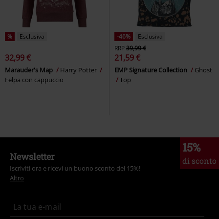
%
Esclusiva
-46%
Esclusiva
RRP
39,99 €
32,99 €
21,59 €
Marauder's Map
Harry Potter
EMP Signature Collection
Ghost
Felpa con cappuccio
Top
15%
Newsletter
di sconto
Iscriviti ora e ricevi un buono sconto del 15%!
Altro