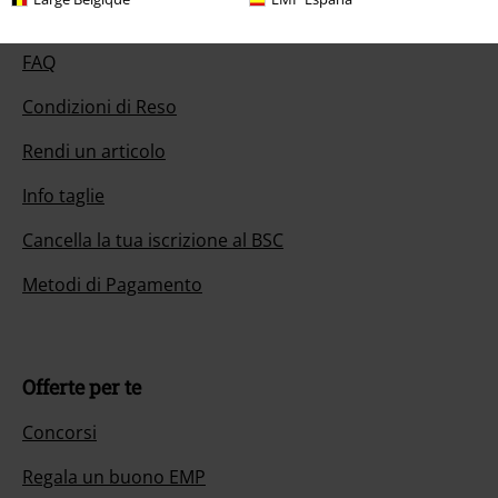
Servizio Clienti
FAQ
Condizioni di Reso
Rendi un articolo
Info taglie
Cancella la tua iscrizione al BSC
Metodi di Pagamento
Offerte per te
Concorsi
Regala un buono EMP