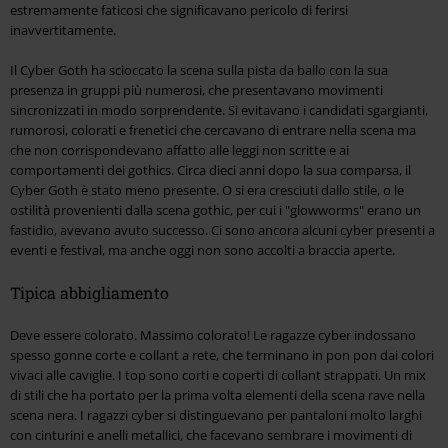
estremamente faticosi che significavano pericolo di ferirsi
inavvertitamente.
Il Cyber Goth ha scioccato la scena sulla pista da ballo con la sua
presenza in gruppi più numerosi, che presentavano movimenti
sincronizzati in modo sorprendente. Si evitavano i candidati sgargianti,
rumorosi, colorati e frenetici che cercavano di entrare nella scena ma
che non corrispondevano affatto alle leggi non scritte e ai
comportamenti dei gothics. Circa dieci anni dopo la sua comparsa, il
Cyber Goth è stato meno presente. O si era cresciuti dallo stile, o le
ostilità provenienti dalla scena gothic, per cui i "glowworms" erano un
fastidio, avevano avuto successo. Ci sono ancora alcuni cyber presenti a
eventi e festival, ma anche oggi non sono accolti a braccia aperte.
Tipica abbigliamento
Deve essere colorato. Massimo colorato! Le ragazze cyber indossano
spesso gonne corte e collant a rete, che terminano in pon pon dai colori
vivaci alle caviglie. I top sono corti e coperti di collant strappati. Un mix
di stili che ha portato per la prima volta elementi della scena rave nella
scena nera. I ragazzi cyber si distinguevano per pantaloni molto larghi
con cinturini e anelli metallici, che facevano sembrare i movimenti di