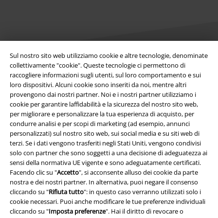
Sul nostro sito web utilizziamo cookie e altre tecnologie, denominate
collettivamente "cookie". Queste tecnologie ci permettono di
raccogliere informazioni sugli utenti, sul loro comportamento e sui
Info legali
loro dispositivi. Alcuni cookie sono inseriti da noi, mentre altri
provengono dai nostri partner. Noi e i nostri partner utilizziamo i
Termini & Condizioni
cookie per garantire laffidabilità e la sicurezza del nostro sito web,
per migliorare e personalizzare la tua esperienza di acquisto, per
Redazione
condurre analisi e per scopi di marketing (ad esempio, annunci
personalizzati) sul nostro sito web, sui social media e su siti web di
Legge sulla Privacy
terzi. Se i dati vengono trasferiti negli Stati Uniti, vengono condivisi
solo con partner che sono soggetti a una decisione di adeguatezza ai
Smaltimento rifiuti e protezione dell’ambiente
sensi della normativa UE vigente e sono adeguatamente certificati.
Facendo clic su "
Accetto
", si acconsente alluso dei cookie da parte
nostra e dei nostri partner. In alternativa, puoi negare il consenso
Dichiarazione di Conformità
cliccando su "
Rifiuta tutto
": in questo caso verranno utilizzati solo i
cookie necessari. Puoi anche modificare le tue preferenze individuali
Informazioni sull'accessibilità
cliccando su "
Imposta preferenze
". Hai il diritto di revocare o