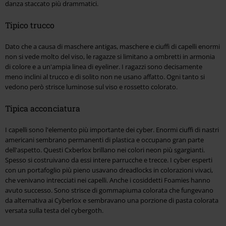
danza staccato più drammatici.
Tipico trucco
Dato che a causa di maschere antigas, maschere e ciuffi di capelli enormi
non si vede molto del viso, le ragazze si limitano a ombretti in armonia
di colore e a un'ampia linea di eyeliner. I ragazzi sono decisamente
meno inclini al trucco e di solito non ne usano affatto. Ogni tanto si
vedono però strisce luminose sul viso e rossetto colorato.
Tipica acconciatura
I capelli sono l'elemento più importante dei cyber. Enormi ciuffi di nastri
americani sembrano permanenti di plastica e occupano gran parte
dell'aspetto. Questi Cxberlox brillano nei colori neon più sgargianti.
Spesso si costruivano da essi intere parrucche e trecce. I cyber esperti
con un portafoglio più pieno usavano dreadlocks in colorazioni vivaci,
che venivano intrecciati nei capelli. Anche i cosiddetti Foamies hanno
avuto successo. Sono strisce di gommapiuma colorata che fungevano
da alternativa ai Cyberlox e sembravano una porzione di pasta colorata
versata sulla testa del cybergoth.